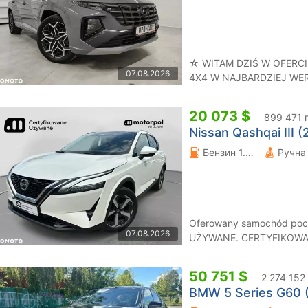
☆ WITAM DZIŚ W OFERCI
07.08.2026
4X4 W NAJBARDZIEJ WE
KOLORZE I MALUTKIM PRZ
20 073 $
899 471 
Nissan Qashqai III (
Бензин 1.33 л.
Oferowany samochód poc
07.08.2026
UŻYWANE. CERTYFIKOWANE UŻYWANE to program odkupu i
sprzedaży wyselekcjonowa
50 751 $
2 274 152
BMW 5 Series G60 (