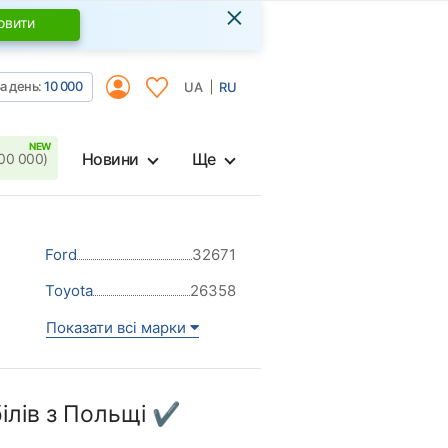
×
овити
а день:
10 000
UA
RU
Новини
Ще
00 000)
Ford
32671
Toyota
26358
Показати всі марки
ілів з Польщі ✔