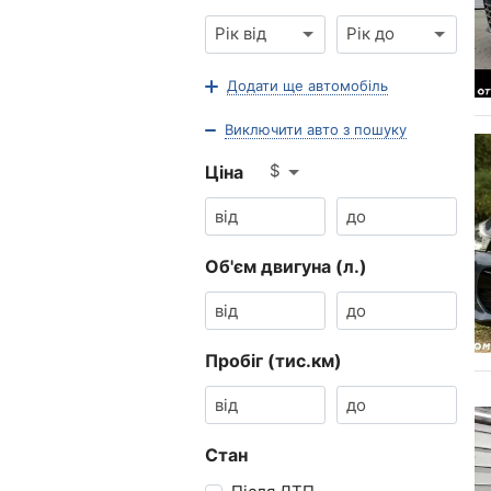
Рік від
Рік до
Додати ще автомобіль
Виключити авто з пошуку
$
Ціна
Об'єм двигуна (л.)
Пробіг (тис.км)
Стан