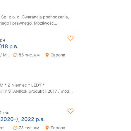
Sp. z o. o. Gwarancja pochodzenia,
znego i prawnego. Możliwość
ia o...
грн
2018 р.в.
Ручна / Механіка
85 тис. км
Європа
M * Z Niemiec * LEDY *
Y STAN!Rok produkcji 2017 / model
YM STANIE DLA N...
2 грн
2020-), 2022 р.в.
ат
73 тис. км
Європа