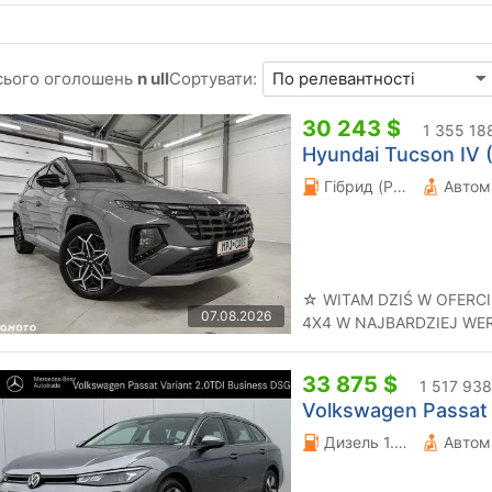
сього оголошень
n ull
Сортувати:
30 243 $
1 355 18
Hyundai Tucson IV (
Гібрид (PHEV) 1.6 л.
Автом
☆ WITAM DZIŚ W OFERCI
07.08.2026
4X4 W NAJBARDZIEJ WE
KOLORZE I MALUTKIM PRZ
33 875 $
1 517 938
Volkswagen Passat 
Дизель 1.97 л.
Автом