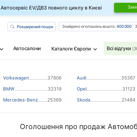
Зам
Автосервіс EV/ДВЗ повного циклу в Києві
Знайдено оголошень всього:
400 000
З
Розширений пошук
Автосалони
Всі відгуки
Каталоги Європи
(3
Volkswagen
37806
Audi
35367
BMW
32319
Opel
31123
Mercedes-Benz
25369
Skoda
21484
Оголошення про продаж Автомоб