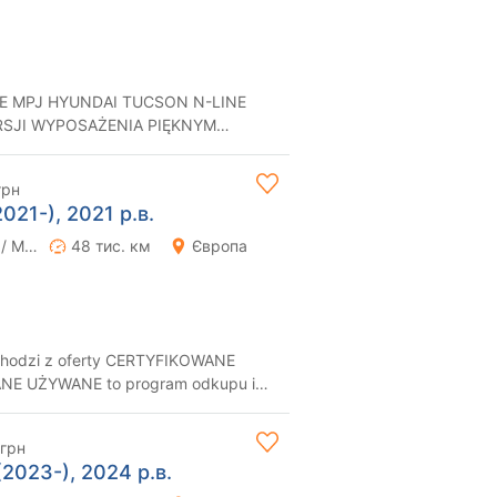
E MPJ HYUNDAI TUCSON N-LINE
RSJI WYPOSAŻENIA PIĘKNYM
EBIEGIEM !!!☆ NA WSTĘPIE...
грн
2021-), 2021 р.в.
Ручна / Механіка
48 тис. км
Європа
hodzi z oferty CERTYFIKOWANE
nych i sprawd...
 грн
2023-), 2024 р.в.