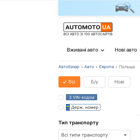
ВСІ АВТО ЗІ 100 АВТОСАЙТІВ
Вживані авто
Нові авто
Автобазар
Авто
Європа
Польща
Всі
Б/у
Нові
З VIN-кодом
Держ. номер
Тип транспорту
Всі типи транспорту