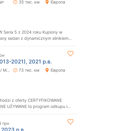
ат
35 тис. км
Європа
 Seria 5 z 2024 roku Kupiony w
esny sedan z dynamicznym silnikiem
I...
рн
2013-2021), 2021 р.в.
Ручна / Механіка
73 тис. км
Європа
hodzi z oferty CERTYFIKOWANE
nych i sprawd...
3 грн
 2023 р.в.