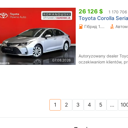
26 126 $
1 170 706
Toyota Corolla Seri
Гібрид 1.8 л.
Автом
Autoryzowany dealer Toy
07.08.2026
oczekiwaniom klientów, p
Samochodów Używanych, w
1
2
3
4
5
...
10
(current)