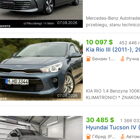
Mercedes-Benz Autotrade 
07.08.2026
przebiegu, stanu technic
finansowania, ubezpieczen
10 097 $
452 446 
Kia Rio III (2011-), 
Бензин 1.37 л.
KIA RIO 1.4 Benzyna 100K
07.08.2026
KLIMATRONIC! * ZNAKOMIT
2018* AUTO W FABRYCZN
30 485 $
1 366 03
Hyundai Tucson IV (
Гібрид (PHEV) 1.6 л.
Автом