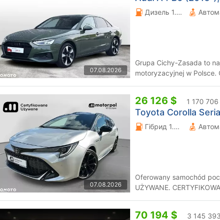
Дизель 1.97 л.
Автом
Grupa Cichy-Zasada to na
07.08.2026
motoryzacyjnej w Polsce. Od 30 lat jesteśmy autoryzowanym
dealerem renomowanych m
26 126 $
1 170 706
Toyota Corolla Seria
Гібрид 1.99 л.
Автом
Oferowany samochód poc
07.08.2026
UŻYWANE. CERTYFIKOWANE UŻYWANE to program odkupu i
sprzedaży wyselekcjonowa
70 194 $
3 145 393