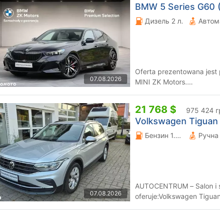
BMW 5 Series G60 (
Дизель 2 л.
Автом
Oferta prezentowana jest
07.08.2026
MINI ZK Motors.
_____________________________
21 768 $
975 424 г
Volkswagen Tiguan I
Бензин 1.5 л.
AUTOCENTRUM – Salon i 
07.08.2026
oferuje:Volkswagen Tigua
biegowy manualaRok produ