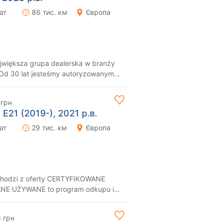
ат
86 тис. км
Європа
jwiększa grupa dealerska w branży
...
 грн
 E21 (2019-), 2021 р.в.
ат
29 тис. км
Європа
hodzi z oferty CERTYFIKOWANE
nych i sprawd...
 грн