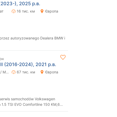
2023-), 2025 р.в.
ат
16 тис. км
Європа
 przez autoryzowanego Dealera BMW i
___________________________________...
рн
I (2016-2024), 2021 р.в.
Ручна / Механіка
67 тис. км
Європа
serwis samochodów Volkswagen
n 1.5 TSI EVO Comfortline 150 KM,6
kcji 2...