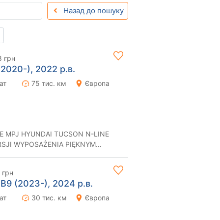
Назад до пошуку
8 грн
2020-), 2022 р.в.
ат
75 тис. км
Європа
E MPJ HYUNDAI TUCSON N-LINE
RSJI WYPOSAŻENIA PIĘKNYM
EBIEGIEM !!!☆ NA WSTĘPIE...
 грн
B9 (2023-), 2024 р.в.
ат
30 тис. км
Європа