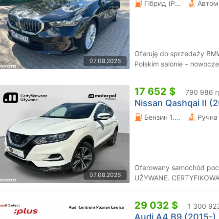
Гібрид (PHEV) 2 л.
Автом
Oferuję do sprzedaży BMW
07.08.2026
Polskim salonie – nowocz
benzynowym w wersji Plug-
17 652 $
790 986 г
Nissan Qashqai II (
Бензин 1.33 л.
Oferowany samochód poc
07.08.2026
UŻYWANE. CERTYFIKOWANE UŻYWANE to program odkupu i
sprzedaży wyselekcjonowa
29 032 $
1 300 92
Audi A4 B9 (2015-),