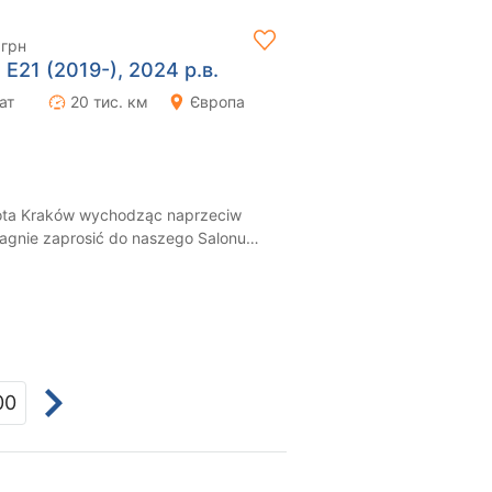
 грн
a E21 (2019-), 2024 р.в.
ат
20 тис. км
Європа
ota Kraków wychodząc naprzeciw
ragnie zaprosić do naszego Salonu
 któr...
00