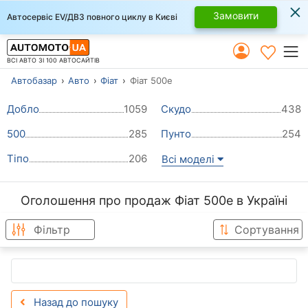
×
Замовити
Автосервіс EV/ДВЗ повного циклу в Києві
ВСІ АВТО ЗІ 100 АВТОСАЙТІВ
Автобазар
Авто
Фіат
Фіат 500e
Добло
1059
Скудо
438
500
285
Пунто
254
Тіпо
206
Всі моделі
Оголошення про продаж Фіат 500e в Україні
Фільтр
Сортування
Назад до пошуку