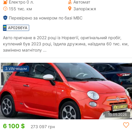
Електро 0 л.
Автомат
155 тис. км
Запоріжжя
Перевірено за номером по базі МВС
AP0266YA
Авто пригнане в 2022 році із Норвегії, оригінальний пробіг,
куплений був 2023 році, їздила дружина, наїздила 60 тис. км,
замінено магнітолу ...
З VIN-кодом
15.05.2026
6 100 $
273 097 грн