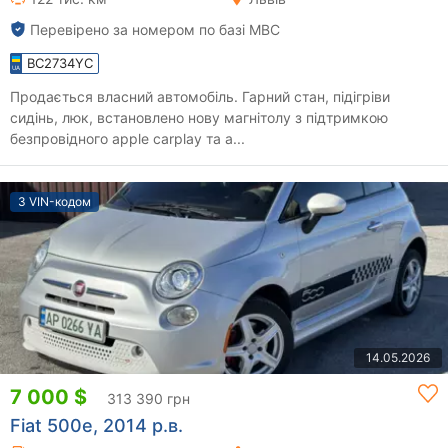
Перевірено за номером по базі МВС
BC2734YC
Продається власний автомобіль. Гарний стан, підігріви
сидінь, люк, встановлено нову магнітолу з підтримкою
безпровідного apple carplay та a...
З VIN-кодом
14.05.2026
7 000 $
313 390 грн
Fiat 500e, 2014 р.в.