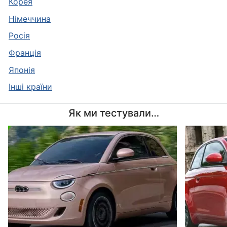
Корея
Німеччина
Росія
Франція
Японія
Інші країни
Як ми тестували…