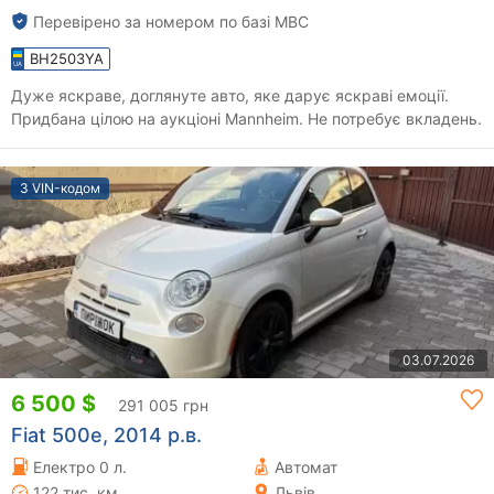
Перевірено за номером по базі МВС
BH2503YA
Дуже яскраве, доглянуте авто, яке дарує яскраві емоції.
Придбана цілою на аукціоні Mannheim. Не потребує вкладень.
З VIN-кодом
03.07.2026
6 500 $
291 005 грн
Fiat 500e, 2014 р.в.
Електро 0 л.
Автомат
122 тис. км
Львів