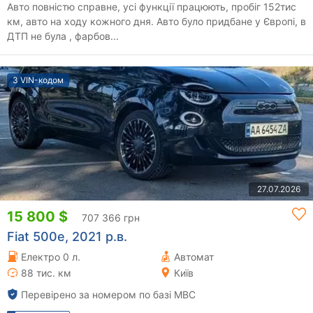
Авто повністю справне, усі функції працюють, пробіг 152тис
км, авто на ходу кожного дня. Авто було придбане у Європі, в
ДТП не була , фарбов...
З VIN-кодом
27.07.2026
15 800 $
707 366 грн
Fiat 500e, 2021 р.в.
Електро 0 л.
Автомат
88 тис. км
Київ
Перевірено за номером по базі МВС