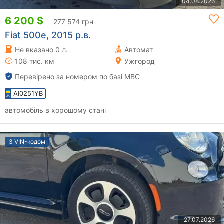
04.08.2026
6 200 $
277 574 грн
Fiat 500e, 2015 р.в.
Не вказано 0 л.
Автомат
108 тис. км
Ужгород
Перевірено за номером по базі МВС
AI0251YB
автомобіль в хорошому стані
З VIN-кодом
27.07.2026