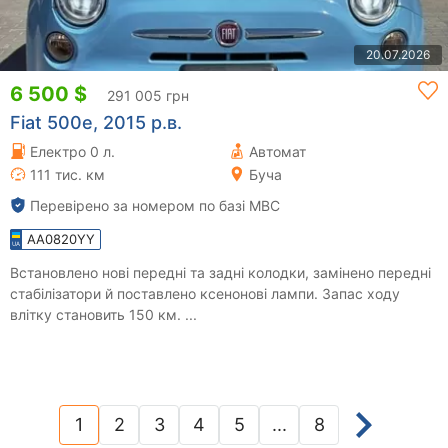
20.07.2026
6 500 $
291 005 грн
Fiat 500e, 2015 р.в.
Електро 0 л.
Автомат
111 тис. км
Буча
Перевірено за номером по базі МВС
AA0820YY
Встановлено нові передні та задні колодки, замінено передні
стабілізатори й поставлено ксенонові лампи. Запас ходу
влітку становить 150 км. ...
1
2
3
4
5
...
8
(current)