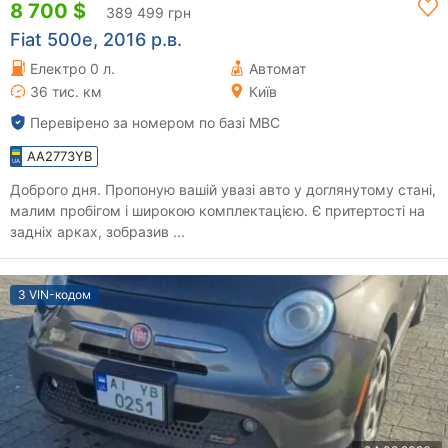
8 700 $
389 499 грн
Fiat 500e, 2016 р.в.
Електро 0 л.
Автомат
36 тис. км
Київ
Перевірено за номером по базі МВС
AA2773YB
Доброго дня. Пропоную вашій увазі авто у доглянутому стані,
малим пробігом і широкою комплектацією. Є притертості на
задніх арках, зобразив ...
З VIN-кодом