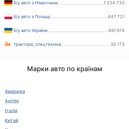
б/у авто з Німеччини
1 234 733
б/у авто з Польщі
447 731
б/у авто України
491 674
трактора, спецтехніка
50 173
Марки авто по країнам
Америка
Англія
Італія
Китай