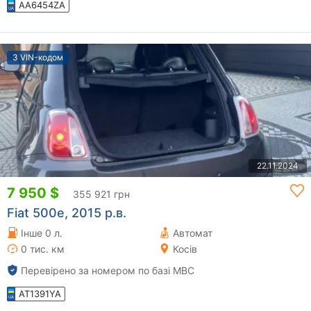
AA6454ZA
З VIN-кодом
22.11.2024
7 950 $
355 921 грн
Fiat 500e, 2015 р.в.
Інше 0 л.
Автомат
0 тис. км
Косів
Перевірено за номером по базі МВС
AT1391YA