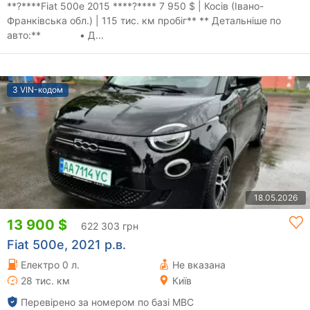
**?****Fiat 500e 2015 ****?**** 7 950 $ | Косів (Івано-
Франківська обл.) | 115 тис. км пробіг** ** Детальніше по
авто:** • Д...
З VIN-кодом
18.05.2026
13 900 $
622 303 грн
Fiat 500e, 2021 р.в.
Електро 0 л.
Не вказана
28 тис. км
Київ
Перевірено за номером по базі МВС