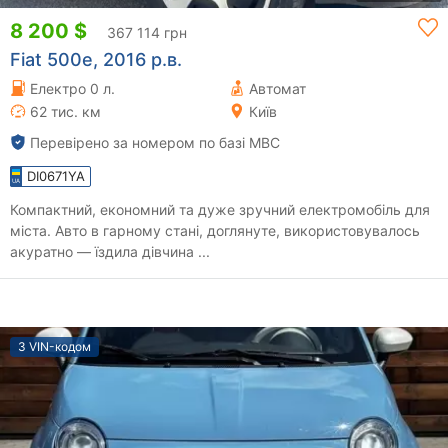
8 200 $
367 114 грн
Fiat 500e, 2016 р.в.
Електро 0 л.
Автомат
62 тис. км
Київ
Перевірено за номером по базі МВС
DI0671YA
Компактний, економний та дуже зручний електромобіль для
міста. Авто в гарному стані, доглянуте, використовувалось
акуратно — їздила дівчина ...
З VIN-кодом