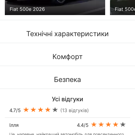
Fiat 500e 2026
Fiat 500
Технічні характеристики
Комфорт
Безпека
Усі відгуки
4.7/5
(13 відгуків)
Ілля
4.4/5
Це, напевне, найкращий автомобіль для повсякденного