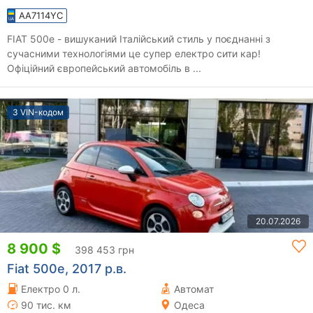
AA7114YC
FIAT 500e - вишуканий Італійський стиль у поєднанні з
сучасними технологіями це супер електро сити кар!
Офіційний європейський автомобіль в ...
З VIN-кодом
20.07.2026
8 900 $
398 453 грн
Fiat 500e, 2017 р.в.
Електро 0 л.
Автомат
90 тис. км
Одеса