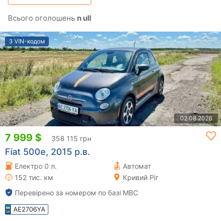
Всього оголошень
n ull
З VIN-кодом
02.08.2026
7 999 $
358 115 грн
Fiat 500e, 2015 р.в.
Електро 0 л.
Автомат
152 тис. км
Кривий Ріг
Перевірено за номером по базі МВС
AE2706YA