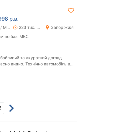
н
998 р.в.
Ручна / Механіка
223 тис. км
Запоріжжя
м по базі МВС
байливий та акуратний догляд —
асно видно. Технічно автомобіль в
 працю...
2