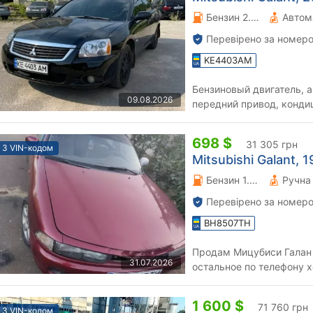
Бензин 2.4 л.
Автом
Перевірено за номеро
KE4403AM
Бензиновый двигатель, 
09.08.2026
передний привод, конди
большим сенсорным экра
698 $
31 305 грн
З VIN-кодом
Mitsubishi Galant, 1
Бензин 1.8 л.
Перевірено за номеро
BH8507TH
Продам Мицубиси Галан 
31.07.2026
остальное по телефону
1 600 $
71 760 грн
З VIN-кодом