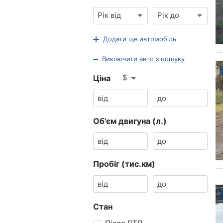
Рік від
Рік до
Додати ще автомобіль
Виключити авто з пошуку
$
Ціна
Об'єм двигуна (л.)
Пробіг (тис.км)
Стан