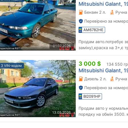
Mitsubishi Galant, 1
Бензин 2 л.
Перевірено за номеро
AM6782HE
Продам авто.потребує зв
01.07.2026
заміну),краска на 3+,є 
ухожений на 4 на свої рок
3 000 $
134 550 г
З VIN-кодом
Mitsubishi Galant, 1
Дизель 2 л.
Перевірено за номеро
BI2091HP
Продам авто у нормальн
13.05.2026
порядку на обмін 3500.