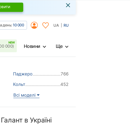
×
овити
а день:
10 000
UA
RU
Новини
Ще
00 000)
Паджеро
766
Кольт
452
Всі моделі
алант в Україні