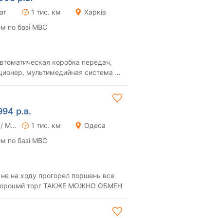
ат
1 тис. км
Харків
м по базі МВС
автоматическая коробка передач,
ционер, мультимедийная система с
ном, муль...
994 р.в.
Ручна / Механіка
1 тис. км
Одеса
м по базі МВС
не на ходу прогорел поршень все
 хороший торг ТАКЖЕ МОЖНО ОБМЕН