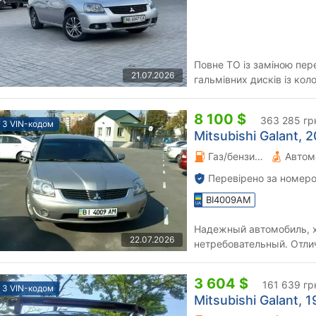
Повне ТО із заміною пер
21.07.2026
гальмівних дисків із ко
000 км. Авто в ідеальному
8 100 $
363 285 гр
З VIN-кодом
Mitsubishi Galant, 2
Газ/бензин 2.4 л.
Автом
Перевірено за номеро
BI4009AM
Надежный автомобиль, х
22.07.2026
нетребовательный. Отли
Только заменил все жидк
3 604 $
161 639 гр
З VIN-кодом
Mitsubishi Galant, 1