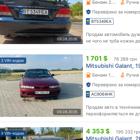
Бензин 2.5 л.
Перевірено за номеро
BT5349EA
Продам автомобиль дуже
08.08.2026
не чого не трба кожен д
1 701 $
76 289 грн
З VIN-кодом
Mitsubishi Galant, 1
Бензин 1.8 л.
Перевірено за номеро
AC9064HK
Продам авто в технічному справн
09.08.2026
переоформляється як для початківця навчитись машина
4 353 $
195 232 гр
З VIN-кодом
Mitsubishi Galant, 2