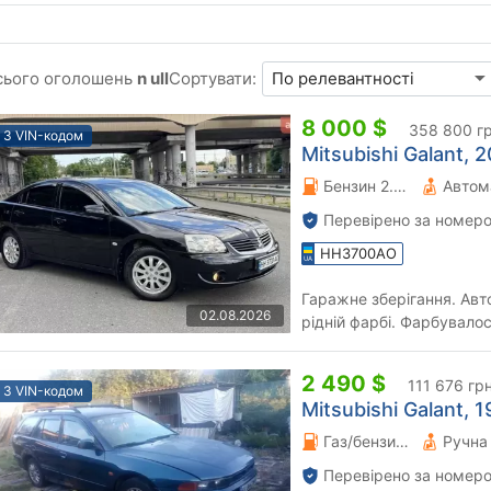
сього оголошень
n ull
Сортувати:
8 000 $
358 800 г
З VIN-кодом
Mitsubishi Galant, 2
Бензин 2.38 л.
Автом
Перевірено за номеро
HH3700AO
Гаражне зберігання. Авто
02.08.2026
рідній фарбі. Фарбувалос
2 490 $
111 676 гр
З VIN-кодом
Mitsubishi Galant, 1
Газ/бензин 2.5 л.
Перевірено за номеро