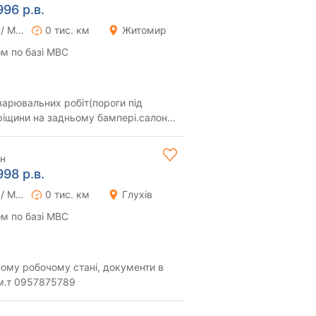
996 р.в.
Ручна / Механіка
0 тис. км
Житомир
м по базі МВС
арювальних робіт(пороги під
тріщини на задньому бампері.салон
и.конді...
рн
998 р.в.
Ручна / Механіка
0 тис. км
Глухів
м по базі МВС
ому робочому стані, документи в
 м.т 0957875789