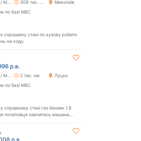
Ручна / Механіка
308 тис. км
Миколаїв
м по базі МВС
 хорошему стані по кузову робити
ень на ходу
996 р.в.
Ручна / Механіка
2 тис. км
Луцьк
м по базі МВС
ому стані газ бензин 1.8
супер по кузову не гнила пис...
н
008 р.в.