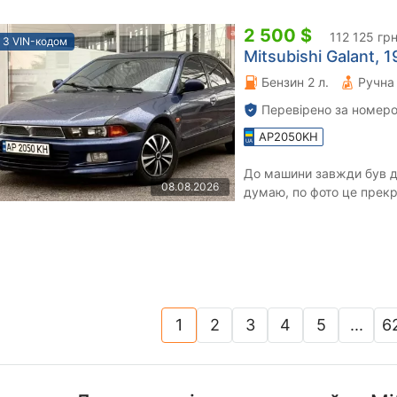
2 500 $
112 125 гр
З VIN-кодом
Mitsubishi Galant, 1
Бензин 2 л.
Перевірено за номеро
AP2050KH
До машини завжди був д
08.08.2026
думаю, по фото це прекр
ідеальному стані. Двигун
1
2
3
4
5
...
6
(current)