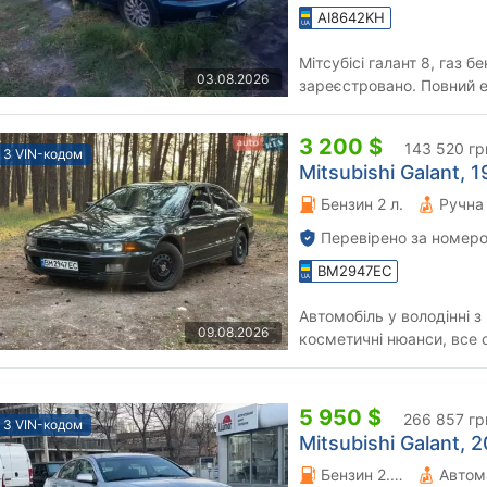
AI8642KH
Мітсубісі галант 8, газ б
03.08.2026
зареєстровано. Повний е
бере. По місту 10 газа ро
3 200 $
143 520 гр
З VIN-кодом
Mitsubishi Galant, 1
Бензин 2 л.
Перевірено за номеро
BM2947EC
Автомобіль у володінні з 
09.08.2026
косметичні нюанси, все
кондиціонеру. Тільки пов
5 950 $
266 857 гр
З VIN-кодом
Mitsubishi Galant, 2
Бензин 2.4 л.
Автом