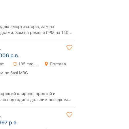
едніх амортизаторів, заміна
лодками. Заміна ременя ГРМ на 140
 стані,...
н
006 р.в.
ат
105 тис. км
Полтава
м по базі МВС
ороший клиренс, простой и
чно подходит к дальним поездкам.
ости: масла в ...
н
997 р.в.