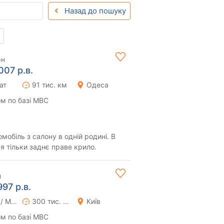
Назад до пошуку
рн
007 р.в.
ат
91 тис. км
Одеса
м по базі МВС
мобіль з салону в одній родині. В
я тільки заднє праве крило.
н
997 р.в.
Ручна / Механіка
300 тис. км
Київ
м по базі МВС