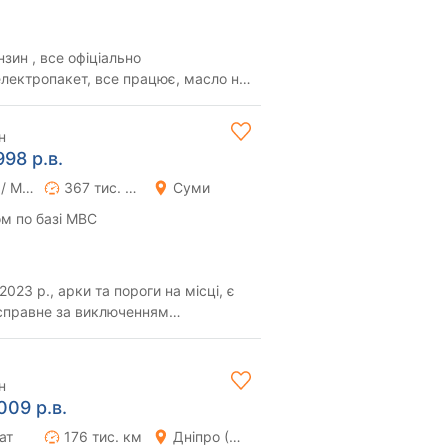
ензин , все офіціально
лектропакет, все працює, масло не
зхід. Маши...
н
998 р.в.
Ручна / Механіка
367 тис. км
Суми
м по базі МВС
2023 р., арки та пороги на місці, є
 справне за виключенням
не переоф...
н
009 р.в.
ат
176 тис. км
Дніпро (Дніпропетровськ)