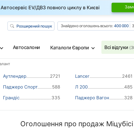
Зам
Автосервіс EV/ДВЗ повного циклу в Києві
Знайдено оголошень всього:
400 000
З
Розширений пошук
Автосалони
Всі відгуки
Каталоги Європи
(3
Галант
Аутлендер
2721
Lancer
2461
Паджеро Спорт
588
Л 200
485
Грандіс
335
Паджеро Вагон
328
Оголошення про продаж Міцубісі Г