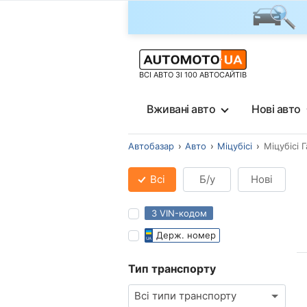
ВСІ АВТО ЗІ 100 АВТОСАЙТІВ
Вживані авто
Нові авто
Автобазар
Авто
Міцубісі
Міцубісі 
Всі
Б/у
Нові
З VIN-кодом
Держ. номер
Тип транспорту
Всі типи транспорту