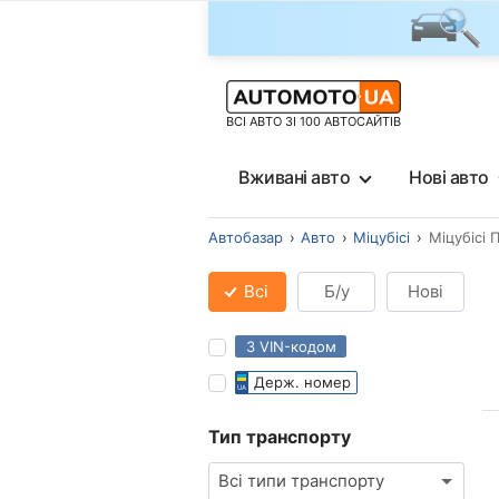
ВСІ АВТО ЗІ 100 АВТОСАЙТІВ
Вживані авто
Нові авто
Автобазар
Авто
Міцубісі
Міцубісі 
Всі
Б/у
Нові
З VIN-кодом
Держ. номер
Тип транспорту
Всі типи транспорту