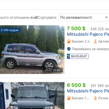
сього оголошень
n ull
Сортувати:
7 500 $
336 225 гр
З VIN-кодом
Mitsubishi Pajero Pi
Бензин 2 л.
Автом
Перевірено за номеро
BH0545AT
21.07.2026
6 500 $
291 395 гр
Mitsubishi Pajero Pi
Бензин 1.8 л.