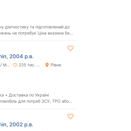
у діагностику та підготовлений до
жень не потребує Ціна вказана без
окатал...
nin, 2004 р.в.
Ручна / Механіка
235 тис. км
Рівне
ка + Доставка по Україні
томобіль для потреб ЗСУ, ТРО або
волонтерських організацій. Розстр...
nin, 2002 р.в.