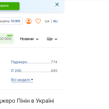
×
овити
а день:
10 000
UA
RU
Новини
Ще
00 000)
Паджеро
774
Л 200
485
Всі моделі
еро Пінін в Україні