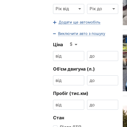
Рік від
Рік до
Додати ще автомобіль
Виключити авто з пошуку
$
Ціна
Об'єм двигуна (л.)
Пробіг (тис.км)
Стан