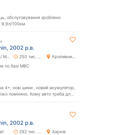
ець, обслуговування зроблено
а 8,9л/100км
н
nin, 2002 р.в.
Ручна / Механіка
250 тис. км
Кропивницький (Кіровоград)
м по базі МВС
а 4+, нові шини , новий акумулятор,
віжо поміняно. Кому авто треба для
н
nin, 2002 р.в.
ат
292 тис. км
Харків