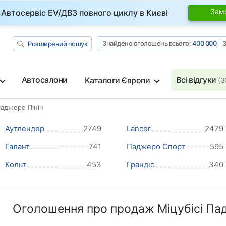
Зам
Автосервіс EV/ДВЗ повного циклу в Києві
Знайдено оголошень всього:
400 000
З
Розширений пошук
Автосалони
Всі відгуки
Каталоги Європи
(3
Паджеро Пінін
Аутлендер
2749
Lancer
2479
Галант
741
Паджеро Спорт
595
Кольт
453
Грандіс
340
Оголошення про продаж Міцубісі Падж