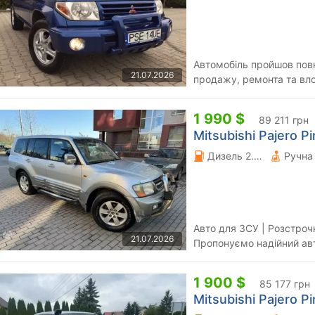
Автомобіль пройшов повн
21.07.2026
продажу, ремонта та вло
розмитнення Наш авт
1 990 $
89 211 грн
Mitsubishi Pajero Pi
Дизель 2.5 л.
Авто для ЗСУ | Розстроч
21.07.2026
Пропонуємо надійний ав
1 900 $
85 177 грн
Mitsubishi Pajero Pi