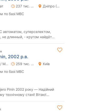
ат
237 тис. км
Дніпро (Дніпропетровськ)
м по базі МВС
, не длинный, - кругом найдёт
ость из-за г...
рн
nin, 2002 р.в.
Ручна / Механіка
259 тис. км
Київ
м по базі МВС
jero Pinin 2002 року — Надійний
ехнічному стані! Вітаю!
ero Pin...
н