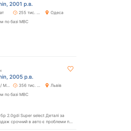
nin, 2001 р.в.
ат
255 тис. км
Одеса
м по базі МВС
н
nin, 2005 р.в.
Ручна / Механіка
356 тис. км
Львів
м по базі МВС
.0gdi Super select Деталі за