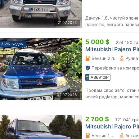
Двигун 1,8, чистий япон
21.07.2026
повністю, витрата палив
5 000 $
224 150 гр
З VIN-кодом
Mitsubishi Pajero Pi
Бензин 2 л.
Перевірено за номеро
AB6910IP
Продам своє авто, стан н
02.07.2026
новий радіатор, масло с
того щоб їздити в ліс ...
2 700 $
121 041 гр
Mitsubishi Pajero Pi
Бензин 1.8 л.
Автом