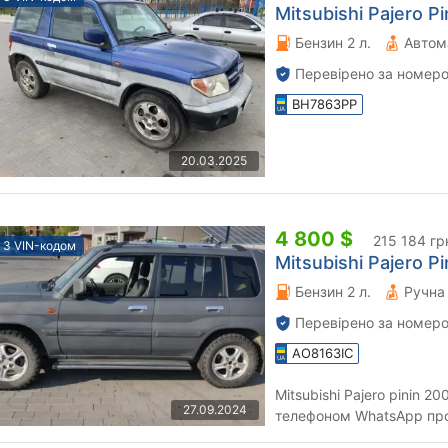
Mitsubishi Pajero Pi
Бензин 2 л.
Автом
Перевірено за номеро
BH7863PP
20.03.2025
4 800 $
215 184 гр
З VIN-кодом
Mitsubishi Pajero Pi
Бензин 2 л.
Перевірено за номеро
AO8163IC
Mitsubishi Pajero pinin 2005p 2
27.09.2024
телефоном WhatsApp продаж срочний в авто є проблеми по
двигуні