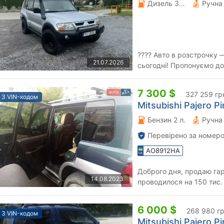
Дизель 3.2 л.
???? Авто в розстрочку 
21.07.2026
сьогодні! Пропонуємо до продажу дуже гарний автомобіль у
відмінному стані. Машина
7 300 $
327 259 гр
З VIN-кодом
Mitsubishi Pajero Pi
Бензин 2 л.
Перевірено за номеро
AO8912HA
Доброго дня, продаю га
14.08.2023
проводилося на 150 тис.
колеса ( бол
6 000 $
268 980 г
З VIN-кодом
Mitsubishi Pajero Pi