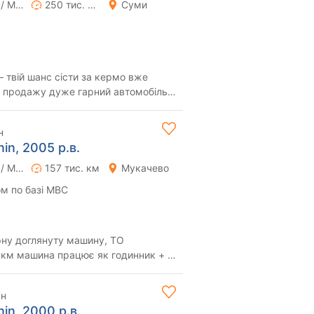
Ручна / Механіка
250 тис. км
Суми
— твій шанс сісти за кермо вже
 дог...
н
nin, 2005 р.в.
Ручна / Механіка
157 тис. км
Мукачево
м по базі МВС
рну доглянуту машину, ТО
 км машина працює як годинник + 4
отніки ) Іван Іванович
рн
nin, 2000 р.в.