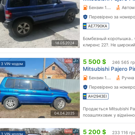
Бензин 1.8 л.
Автом
Перевірено за номеро
AE7790KA
Бомбезный коротышка.. С автоматом, суперселектом,
18.05.2024
клиренс 22?. Не широкий
место для себя. Проходим
5 500 $
246 565 г
З VIN-кодом
Mitsubishi Pajero Pi
Бензин 1.8 л.
Перевірено за номеро
AH2943EI
Продається Mitsubishi Pa
04.04.2025
позашляховик у відмінному т
Пропоную **Mitsubishi Paj
5 200 $
233 116 гр
З VIN-кодом