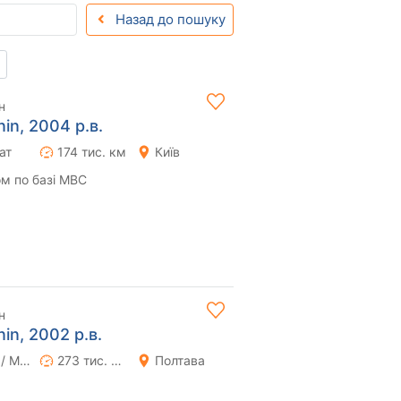
Назад до пошуку
н
nin, 2004 р.в.
ат
174 тис. км
Київ
м по базі МВС
н
nin, 2002 р.в.
Ручна / Механіка
273 тис. км
Полтава