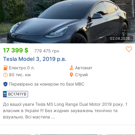
02.08.2026
17 399 $
779 475 грн
Tesla Model 3, 2019 р.в.
Електро 0 л.
Автомат
80 тис. км
Стрий
Перевірено за номером по базі МВС
BC1741YB
До вашої уваги Tesla M3 Long Range Dual Motor 2019 року. 1
власник в Україні !!! Без жодних зауважень технічно та
візуально. Всі мастила ...