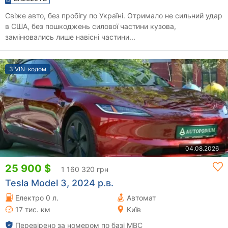
Свіже авто, без пробігу по Україні. Отримало не сильний удар
в США, без пошкоджень силової частини кузова,
замінювались лише навісні частини...
З VIN-кодом
04.08.2026
25 900 $
1 160 320 грн
Tesla Model 3, 2024 р.в.
Електро 0 л.
Автомат
17 тис. км
Київ
Перевірено за номером по базі МВС