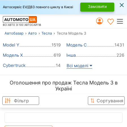
×
Замовити
Автосервіс EV/ДВЗ повного циклу в Києві
ВСІ АВТО ЗІ 100 АВТОСАЙТІВ
Автобазар
Авто
Тесла
Тесла Модель 3
Model Y
1519
Модель С
1431
Модель Х
619
Інша
226
Cybertruck
14
Всі моделі
Оголошення про продаж Тесла Модель 3 в
Україні
Фільтр
Сортування