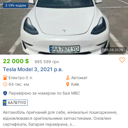
З VIN-кодом
06.08.2026
22 000 $
985 599 грн
Tesla Model 3, 2021 р.в.
Електро 0 л.
Автомат
64 тис. км
Київ
Перевірено за номером по базі МВС
AA7871YD
Автомобіль пригнаний для себе, мінімальні пошкодження,
відновлювався оригінальними запчастинами. Оновлені
сертифікати, батарея перевірена, х...