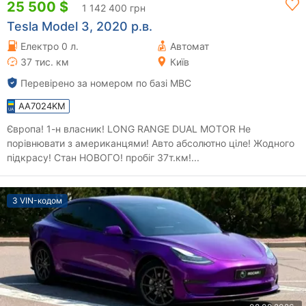
25 500 $
1 142 400 грн
Tesla Model 3, 2020 р.в.
Електро 0 л.
Автомат
37 тис. км
Київ
Перевірено за номером по базі МВС
AA7024KM
Європа! 1-н власник! LONG RANGE DUAL MOTOR Не
порівнювати з американцями! Авто абсолютно ціле! Жодного
підкрасу! Стан НОВОГО! пробіг 37т.км!...
З VIN-кодом