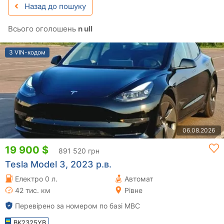
Назад до пошуку
Всього оголошень
n ull
З VIN-кодом
06.08.2026
19 900 $
891 520 грн
Tesla Model 3, 2023 р.в.
Електро 0 л.
Автомат
42 тис. км
Рівне
Перевірено за номером по базі МВС
BK2325YB