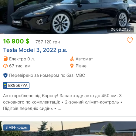
06.08.2026
16 900 $
757 120 грн
Tesla Model 3, 2022 р.в.
Електро 0 л.
Автомат
67 тис. км
Рівне
Перевірено за номером по базі МВС
BK9567YA
Авто зроблене під Європу! Запас ходу авто до 450 км. З
основного по комплектації: • 2-зонний клімат-контроль •
Підігрів передніх сидінь • ...
З VIN-кодом