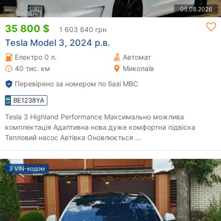
05.08.2026
35 800 $
1 603 840 грн
Tesla Model 3, 2024 р.в.
Електро 0 л.
Автомат
40 тис. км
Миколаїв
Перевірено за номером по базі МВС
BE1238YA
Tesla 3 Highland Performance Максимально можлива
комплектація Адаптивна нова дуже комфортна підвіска
Тепловий насос Автівка Оновлюється ...
З VIN-кодом