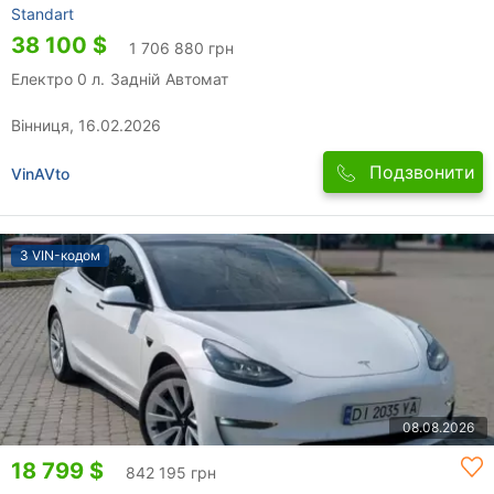
Standart
38 100 $
1 706 880 грн
Електро 0 л.
Задній
Автомат
Вінниця, 16.02.2026
Подзвонити
VinAVto
З VIN-кодом
08.08.2026
18 799 $
842 195 грн