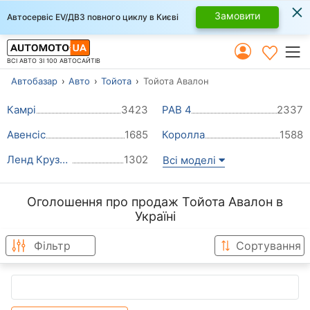
×
Замовити
Автосервіс EV/ДВЗ повного циклу в Києві
ВСІ АВТО ЗІ 100 АВТОСАЙТІВ
Автобазар
Авто
Тойота
Тойота Авалон
Камрі
3423
РАВ 4
2337
Авенсіс
1685
Королла
1588
Ленд Крузер Прадо
1302
Всі моделі
Оголошення про продаж Тойота Авалон в
Україні
Фільтр
Сортування