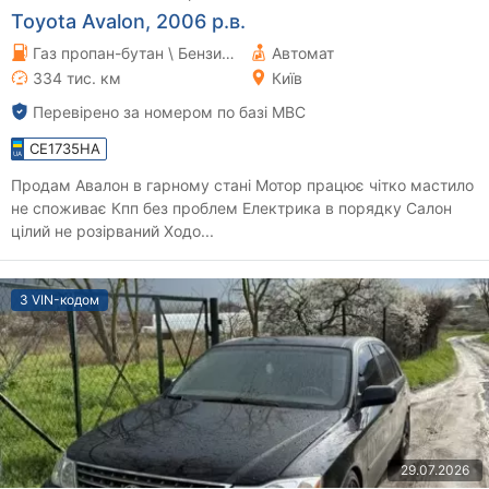
Toyota Avalon, 2006 р.в.
Газ пропан-бутан \ Бензин 3.5 л.
Автомат
334 тис. км
Київ
Перевірено за номером по базі МВС
CE1735HA
Продам Авалон в гарному стані Мотор працює чітко мастило
не споживає Кпп без проблем Електрика в порядку Салон
цілий не розірваний Ходо...
З VIN-кодом
29.07.2026