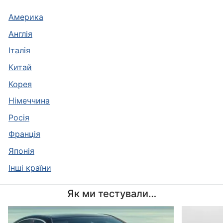
Америка
Англія
Італія
Китай
Корея
Німеччина
Росія
Франція
Японія
Інші країни
Як ми тестували…