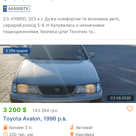
AA5000TX
2.5 HYBRID, 203 к.с Дуже комфортне та економне авто,
середній розхід 5-6 л! Купувалась з незначними
пошкодженнями, безпека ціла! Технічно та...
З VIN-кодом
03.08.2026
3 200 $
143 264 грн
Toyota Avalon, 1996 р.в.
Бензин 3 л.
Автомат
220 тис. км
Карлівка