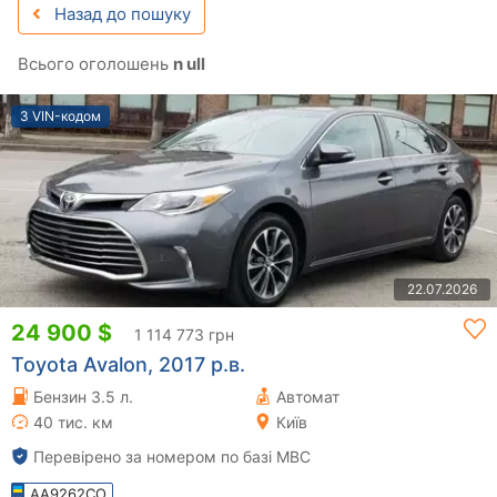
Назад до пошуку
Всього оголошень
n ull
З VIN-кодом
22.07.2026
24 900 $
1 114 773 грн
Toyota Avalon, 2017 р.в.
Бензин 3.5 л.
Автомат
40 тис. км
Київ
Перевірено за номером по базі МВС
AA9262CO