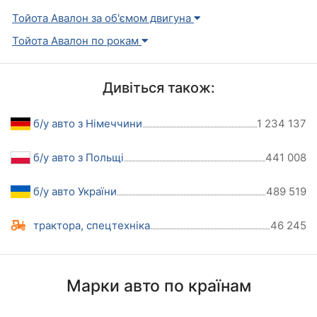
Тойота Авалон за об'ємом двигуна
Тойота Авалон по рокам
Дивіться також:
б/у авто з Німеччини
1 234 137
б/у авто з Польщі
441 008
б/у авто України
489 519
трактора, спецтехніка
46 245
Марки авто по країнам