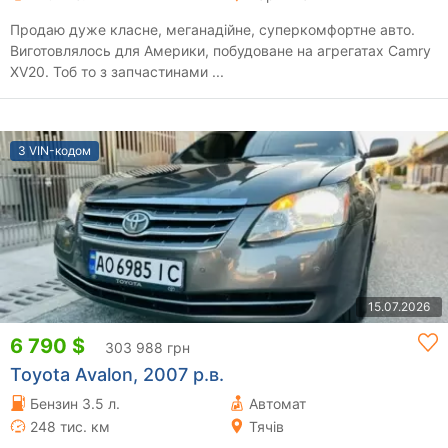
Продаю дуже класне, меганадійне, суперкомфортне авто.
Виготовлялось для Америки, побудоване на агрегатах Camry
XV20. Тоб то з запчастинами ...
З VIN-кодом
15.07.2026
6 790 $
303 988 грн
Toyota Avalon, 2007 р.в.
Бензин 3.5 л.
Автомат
248 тис. км
Тячів