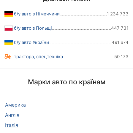
б/у авто з Німеччини
1 234 733
б/у авто з Польщі
447 731
б/у авто України
491 674
трактора, спецтехніка
50 173
Марки авто по країнам
Америка
Англія
Італія