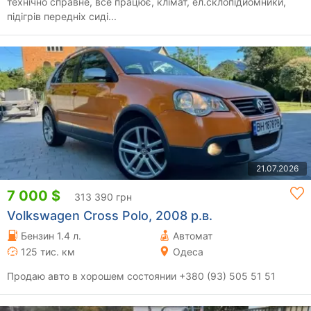
технічно справне, все працює, клімат, ел.склопідйомники,
підігрів передніх сиді...
21.07.2026
7 000 $
313 390 грн
Volkswagen Cross Polo, 2008 р.в.
Бензин 1.4 л.
Автомат
125 тис. км
Одеса
Продаю авто в хорошем состоянии +380 (93) 505 51 51