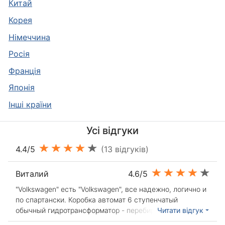
Китай
Корея
Німеччина
Росія
Франція
Японія
Інші країни
Усі відгуки
4.4/5
(13 відгуків)
Виталий
4.6/5
"Volkswagen" есть "Volkswagen", все надежно, логично и
по спартански. Коробка автомат 6 ступенчатый
обычный гидротрансформатор - перебирает передачи
Читати відгук
без каких либо толчков и т.д. ДВС - 1,4. При скорости