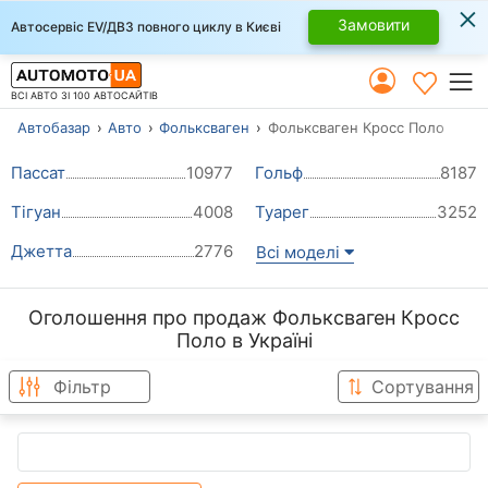
×
Замовити
Автосервіс EV/ДВЗ повного циклу в Києві
ВСІ АВТО ЗІ 100 АВТОСАЙТІВ
Автобазар
Авто
Фольксваген
Фольксваген Кросс Поло
Пассат
10977
Гольф
8187
Тігуан
4008
Туарег
3252
Джетта
2776
Всі моделі
Оголошення про продаж Фольксваген Кросс
Поло в Україні
Фільтр
Сортування