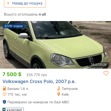
Назад до пошуку
Всього оголошень
n ull
З VIN-кодом
28.07.2026
7 500 $
335 775 грн
Volkswagen Cross Polo, 2007 р.в.
Бензин 1.6 л.
Типтронік
175 тис. км
Київ
Перевірено за номером по базі МВС
KA9618KE