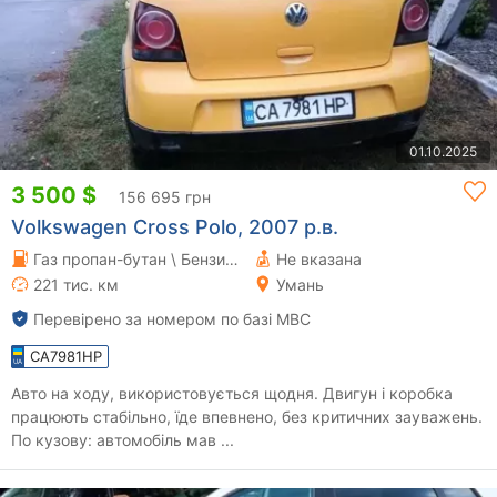
01.10.2025
3 500 $
156 695 грн
Volkswagen Cross Polo, 2007 р.в.
Газ пропан-бутан \ Бензин 1.4 л.
Не вказана
221 тис. км
Умань
Перевірено за номером по базі МВС
CA7981HP
Авто на ходу, використовується щодня. Двигун і коробка
працюють стабільно, їде впевнено, без критичних зауважень.
По кузову: автомобіль мав ...