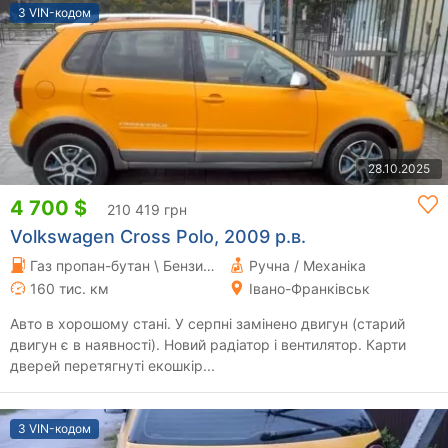
З VIN-кодом
28.10.2025
4 700 $
210 419 грн
Volkswagen Cross Polo, 2009 р.в.
Газ пропан-бутан \ Бензин 1.39 л.
Ручна / Механіка
160 тис. км
Івано-Франківськ
Авто в хорошому стані. У серпні замінено двигун (старий
двигун є в наявності). Новий радіатор і вентилятор. Карти
дверей перетягнуті екошкір...
З VIN-кодом