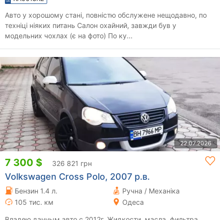
Авто у хорошому стані, повністю обслужене нещодавно, по
техніці ніяких питань Салон охайний, завжди був у
модельних чохлах (є на фото) По ку...
22.07.2026
7 300 $
326 821 грн
Volkswagen Cross Polo, 2007 р.в.
Бензин 1.4 л.
Ручна / Механіка
105 тис. км
Одеса
Владею данным авто с 2012г. Жидкости, масла, фильтра