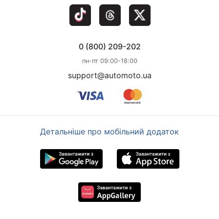
слова вообще. В целом хороший, недорогой в
жестких пробок и работы кондиционера). Но это плата
обслуживании и надежный агрегат.
за автоматическую коробку. С механикой расход
ополовинится. Но кому -что. А под капотом 75 лошадок
- девочкам в городе достаточно вполне. Пластик
0 (800) 209-202
панели поприличней, чем у японок. Хром, всякие
примочки, типа датчика дождя приятны и практичны.
пн-пт 09:00-18:00
Плотно подогнанные детали -очень тихая на ходу
support@automoto.ua
-ничего не гремит - не шумит. Немцы есть немцы.
Достаточно высокий клиренс - справляемся и с
ухабами, и с кочками и прочим бездорожьем на раз. И
нет никаких проблем с деталями. Машинка моя на
самом деле 2001 года, салонная, чистокровный немец.
Детальніше про мобільний додаток
В России с 2002 года. До сих пор (тьфу-тьфу) никакого
серьезного ремонта -только текущий. Одним словом -
РЕКОМЕНДУЮ!