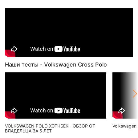
Наши тесты - Volkswagen Cross Polo
VOLKSWAGEN POLO ХЭТЧБЕК - ОБЗОР ОТ
Volkswagen 
ВЛАДЕЛЬЦА ЗА 5 ЛЕТ