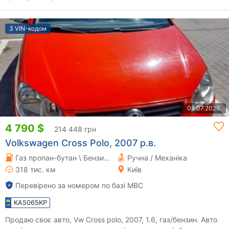
З VIN-кодом
05.07.2026
4 790 $
214 448 грн
Volkswagen Cross Polo, 2007 р.в.
Газ пропан-бутан \ Бензин 1.6 л.
Ручна / Механіка
318 тис. км
Київ
Перевірено за номером по базі МВС
KA5065KP
Продаю своє авто, Vw Cross polo, 2007, 1.6, газ/бензин. Авто