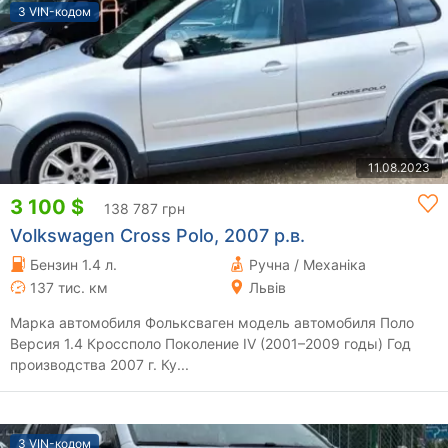
З VIN-кодом
11.08.2023
3 100 $
138 787 грн
Volkswagen Cross Polo, 2007 р.в.
Бензин 1.4 л.
Ручна / Механіка
137 тис. км
Львів
Марка автомобиля Фольксваген модель автомобиля Поло
Версия 1.4 Кроссполо Поколение IV (2001–2009 годы) Год
производства 2007 г. Ку...
З VIN-кодом