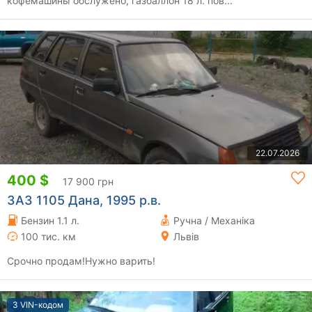
кофемашины обслужено, газбаллон 18 л. пов...
22.07.2026
400 $
17 900 грн
ЗАЗ 1105 Дана, 1995 р.в.
Бензин 1.1 л.
Ручна / Механіка
100 тис. км
Львів
Срочно продам!Нужно варить!
З VIN-кодом