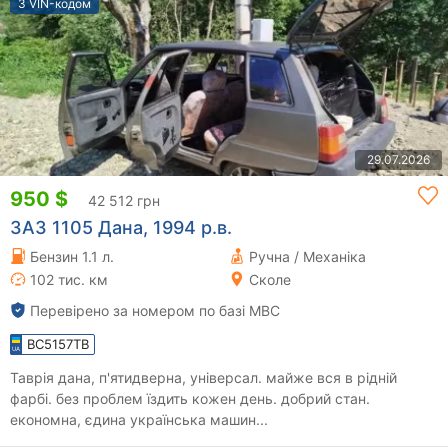
З VIN-кодом
29.07.2026
950 $
42 512 грн
ЗАЗ 1105 Дана, 1994 р.в.
Бензин 1.1 л.
Ручна / Механіка
102 тис. км
Сколе
Перевірено за номером по базі МВС
BC5157TB
Таврія дана, п'ятидверна, універсал. майже вся в рідній
фарбі. без проблем їздить кожен день. добрий стан.
економна, єдина українська машин...