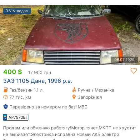
З VIN-кодом
06.07.2026
400 $
17 900 грн
ЗАЗ 1105 Дана, 1996 р.в.
Газ/бензин 1.1 л.
Ручна / Механіка
77 тис. км
Запоріжжя
Перевірено за номером по базі МВС
AP7970EI
Продам или обменяю работягу!Мотор тянет,МКПП не хрустит
не выбивает.Электрика исправна Новый АКБ электро