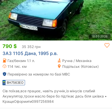
18.03.2026
790 $
35 352 грн
ЗАЗ 1105 Дана, 1995 р.в.
Газ/бензин 1.1 л.
Ручна / Механіка
114 тис. км
Подільськ (Котовськ)
Перевірено за номером по базі МВС
BH7563EO
Сів поїхав,все працює, навіть ручнік,із мінусів слабий
Акумулятор,трохи масло бере бо підтікає десь біля шківка •
КращеОформити0997256984