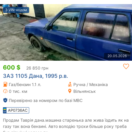
З VIN-кодом
20.05.2026
600 $
26 850 грн
ЗАЗ 1105 Дана, 1995 р.в.
Газ/бензин 1.1 л.
Ручна / Механіка
0 тис. км
Вільнянськ
Перевірено за номером по базі МВС
AP0736AC
Продам Таврія дана.машина старенька але жива їздить як на
газу так вона бензині. Авто володію трохи більше року треба