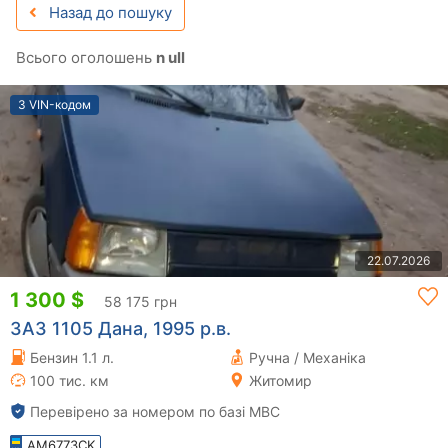
Назад до пошуку
Всього оголошень
n ull
З VIN-кодом
22.07.2026
1 300 $
58 175 грн
ЗАЗ 1105 Дана, 1995 р.в.
Бензин 1.1 л.
Ручна / Механіка
100 тис. км
Житомир
Перевірено за номером по базі МВС
AM6773CK