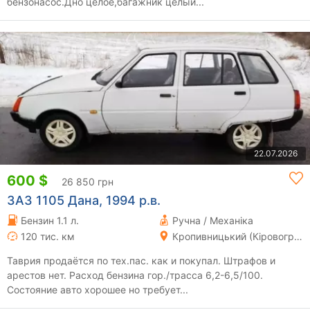
бензонасос.Дно целое,багажник целый...
22.07.2026
600 $
26 850 грн
ЗАЗ 1105 Дана, 1994 р.в.
Бензин 1.1 л.
Ручна / Механіка
120 тис. км
Кропивницький (Кіровоград)
Таврия продаётся по тех.пас. как и покупал. Штрафов и
арестов нет. Расход бензина гор./трасса 6,2-6,5/100.
Состояние авто хорошее но требует...