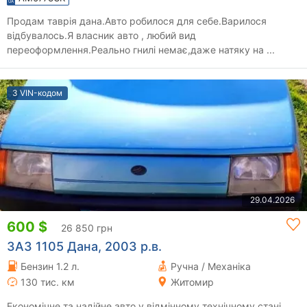
Продам таврія дана.Авто робилося для себе.Варилося
відбувалось.Я власник авто , любий вид
переоформлення.Реально гнилі немає,даже натяку на ...
З VIN-кодом
29.04.2026
600 $
26 850 грн
ЗАЗ 1105 Дана, 2003 р.в.
Бензин 1.2 л.
Ручна / Механіка
130 тис. км
Житомир
Економічне та надійне авто у відмінному технічному стані.