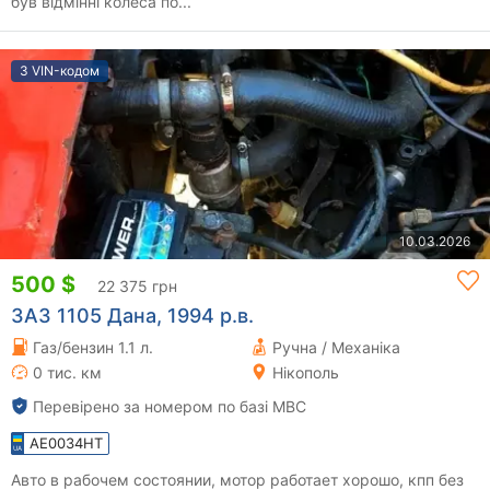
був відмінні колеса по...
З VIN-кодом
10.03.2026
500 $
22 375 грн
ЗАЗ 1105 Дана, 1994 р.в.
Газ/бензин 1.1 л.
Ручна / Механіка
0 тис. км
Нікополь
Перевірено за номером по базі МВС
AE0034HT
Авто в рабочем состоянии, мотор работает хорошо, кпп без