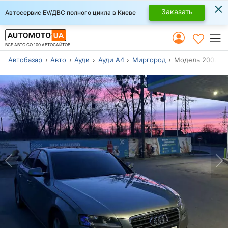
×
Заказать
Автосервис EV/ДВС полного цикла в Киеве
ВСЕ АВТО СО 100 АВТОСАЙТОВ
Автобазар
Авто
Ауди
Ауди А4
Миргород
Модель 2009 г.в