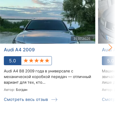
31.07.2026
Audi A4 2009
Audi 
5.0
5.0
Audi A4 B8 2009 года в универсале с
Машина
механической коробкой передач — отличный
звичай
вариант для тех, кто...
лише д
Автор:
Богдан
Автор:
Смотреть весь отзыв
Смотр