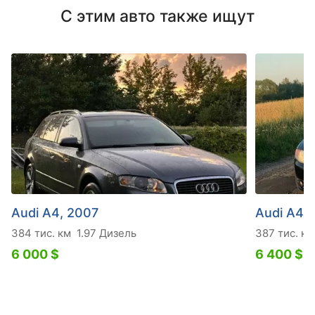
С этим авто также ищут
Audi A4, 2007
Audi A4,
384 тис. км
1.97 Дизель
387 тис. км
6 000 $
6 400 $