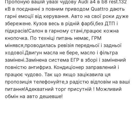
Пропоную вашій увазі чудову Audi a4 в b8 rest.132
кВ в поєднанні з повним приводом Quattro дають
гарні емоції від керування. Авто на свої роки дуже
збережене. Кузов весь в рідній фарбі,без ДТП і
підкрасів!Салон в гарному стані,працює кожна
кнопочка. По техніці питань немає, ГРМ
мінявся,проводилась ревізія передньої і задньої
ходової.Двигун масла не бере, масло і фільтра
замінені.Замінена система ЕГР в зборі і замінений
повністю антифриз. Кондиціонер заправлений і
працює чудово. Так що якщо зацікавила ця
пропозиція телефонуйте,з радістю відповім на ваші
питання!Адекватний торг присутній ! Можливий
обмін на авто дешевше!