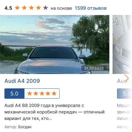
4.5
1599 отзывов
на основе
31.07.2026
Audi A4 2009
Audi 
5.0
5.0
Audi A4 B8 2009 года в универсале с
Машина
механической коробкой передач — отличный
звичай
вариант для тех, кто...
лише д
Автор:
Богдан
Автор: