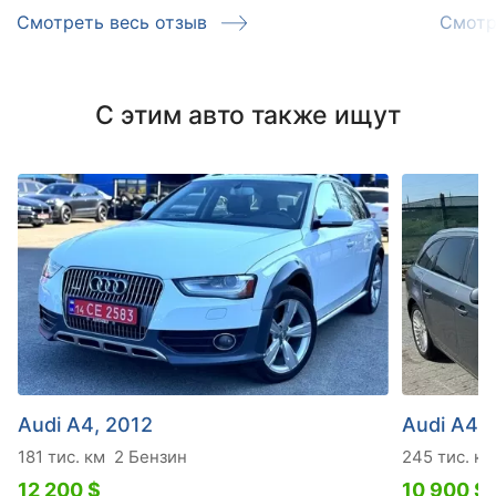
Смотреть весь отзыв
Смотр
С этим авто также ищут
Audi A4, 2012
Audi A4, 
181 тис. км
2 Бензин
245 тис. км
12 200 $
10 900 $