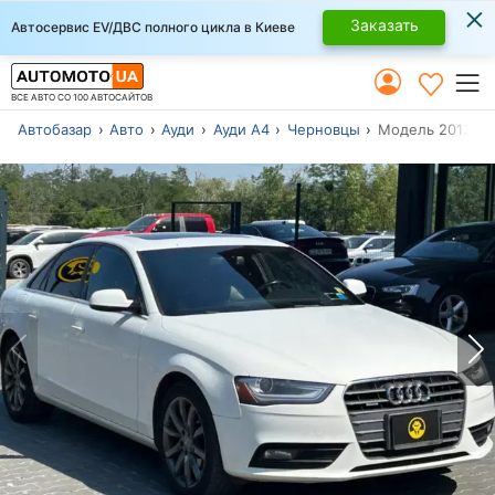
×
Заказать
Автосервис EV/ДВС полного цикла в Киеве
ВСЕ АВТО СО 100 АВТОСАЙТОВ
Автобазар
Авто
Ауди
Ауди А4
Черновцы
Модель 2013 г.в