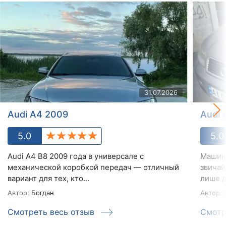
31.07.2026
Audi A4 2009
Audi 
5.0
5.0
Audi A4 B8 2009 года в универсале с
Машина
механической коробкой передач — отличный
звичай
вариант для тех, кто...
лише д
Автор:
Богдан
Автор:
Смотреть весь отзыв
Смотр