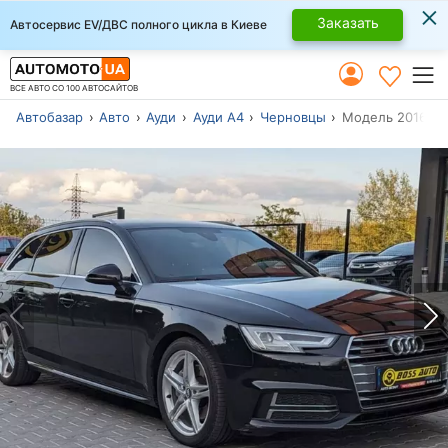
×
Заказать
Автосервис EV/ДВС полного цикла в Киеве
ВСЕ АВТО СО 100 АВТОСАЙТОВ
Автобазар
Авто
Ауди
Ауди А4
Черновцы
Модель 2016 г.в