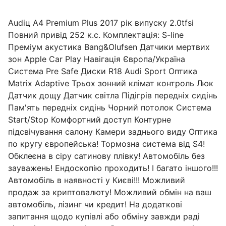
Audiц A4 Premium Plus 2017 рік випуску 2.0tfsi
Повний привід 252 к.с. Комплектація: S-line
Преміум акустика Bang&Olufsen Датчики мертвих
зон Apple Car Play Навігація Європа/Україна
Система Pre Safe Диски R18 Audi Sport Оптика
Matrix Adaptive Трьох зонний клімат контроль Люк
Датчик дощу Датчик світла Підігрів передніх сидінь
Пам'ять передніх сидінь Чорний потолок Система
Start/Stop Комфортний доступ Контурне
підсвічування салону Камери заднього виду Оптика
по кругу європейська! Тормозна система від S4!
Обклеєна в сіру сатинову плівку! Автомобіль без
зауважень! Ендоскопію проходить! І багато іншого!!!
Автомобіль в наявності у Києві!!! Можливий
продаж за криптовалюту! Можливий обмін на ваш
автомобіль, лізинг чи кредит! На додаткові
запитання щодо купівлі або обміну завжди раді