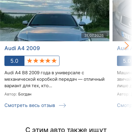
31.07.2026
Audi A4 2009
Audi 
5.0
5.0
Audi A4 B8 2009 года в универсале с
Машина
механической коробкой передач — отличный
звичай
вариант для тех, кто...
лише д
Автор:
Богдан
Автор:
Смотреть весь отзыв
Смотр
С этим авто также ищут