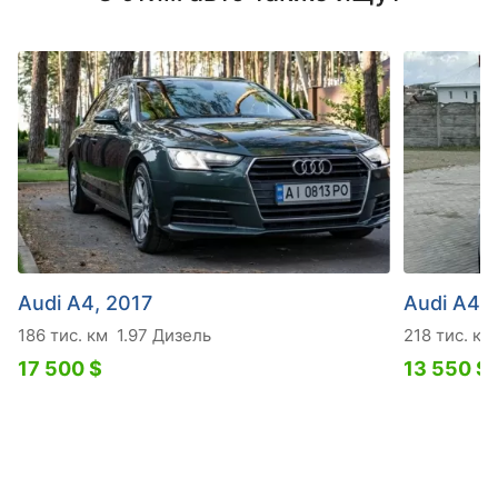
Audi A4, 2017
Audi A4, 
186 тис. км
1.97 Дизель
218 тис. км
17 500 $
13 550 $