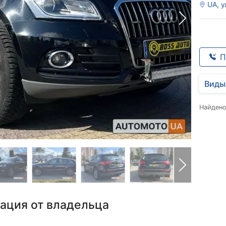
UA, у
П
Виды
Найден
ация от владельца