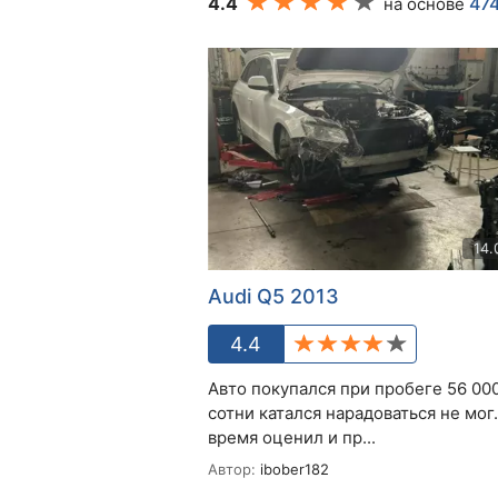
4.4
47
на основе
14.
Audi Q5 2013
4.4
Авто покупался при пробеге 56 000
сотни катался нарадоваться не мог.
время оценил и пр...
Автор:
ibober182