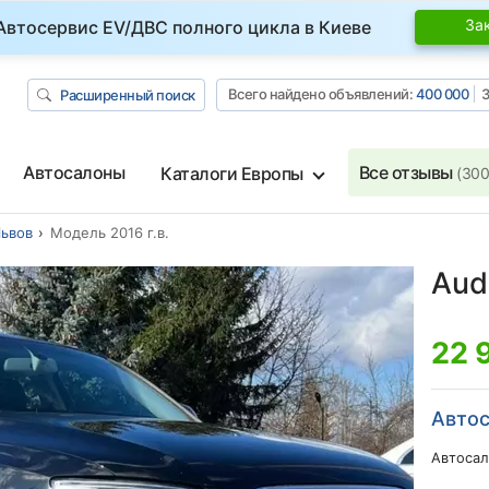
За
Автосервис EV/ДВС полного цикла в Киеве
Всего найдено объявлений:
400 000
З
Расширенный поиск
Автосалоны
Все отзывы
Каталоги Европы
(300
ьвов
Модель 2016 г.в.
Audi
22 
Автос
Автосал