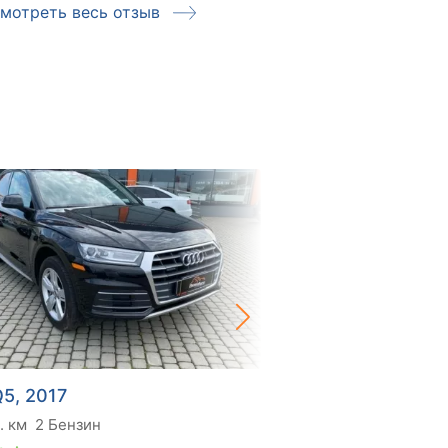
мотреть весь отзыв
Смотреть ве
Q5, 2017
Audi Q5, 2016
. км
2 Бензин
190 тис. км
1.98 Бензин