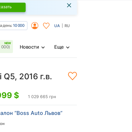
×
казать
а день:
10 000
UA
RU
Новости
Еще
 000)
 Q5, 2016 г.в.
999
$
1 029 665 грн
алон “Boss Auto Львов”
он