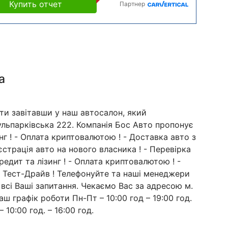
Купить отчет
Партнер
а
ти завітавши у наш автосалон, який
Кульпарківська 222. Компанія Бос Авто пропонує
зинг ! - Оплата криптовалютою ! - Доставка авто з
страція авто на нового власника ! - Перевірка
редит та лізинг ! - Оплата криптовалютою ! -
 - Тест-Драйв ! Телефонуйте та наші менеджери
 всі Ваші запитання. Чекаємо Вас за адресою м.
аш графік роботи Пн-Пт – 10:00 год – 19:00 год.
– 10:00 год. – 16:00 год.