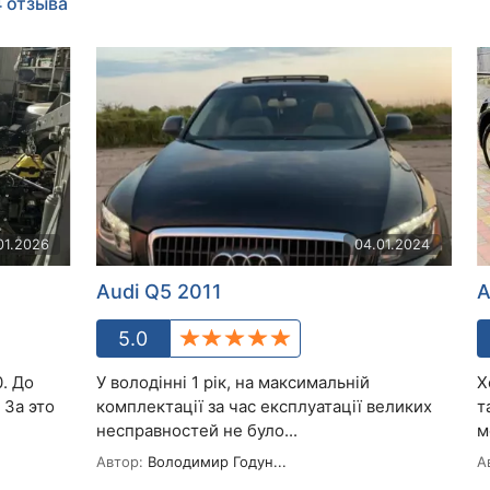
4 отзыва
01.2026
04.01.2024
Audi Q5 2011
A
5.0
. До
У володінні 1 рік, на максимальній
Х
 За это
комплектації за час експлуатації великих
т
несправностей не було...
м
Автор:
Володимир Годун...
А