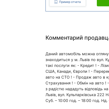
Пример отчета
Комментарий продавц
Даний автомобіль можна огляну
знаходиться у м. Львів по вул. 
такі послуги як: - Кредит ! - Лі
США, Канади, Європи ! - Перереє
авто на СТО ! - Продаж авто в к
Страхування ! - Обмін на авто !
з радістю нададуть відповідь на
Львів, вул. Кульпарківська 222 Н
Суб. – 10:00 год. – 18:00 год. Нд. 