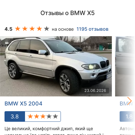
Отзывы о BMW X5
4.5
1195 отзывов
на основе
23.06.2026
BMW X5 2004
BMW 
3.8
1.8
Це великий, комфортний джип, який ще
Автомо