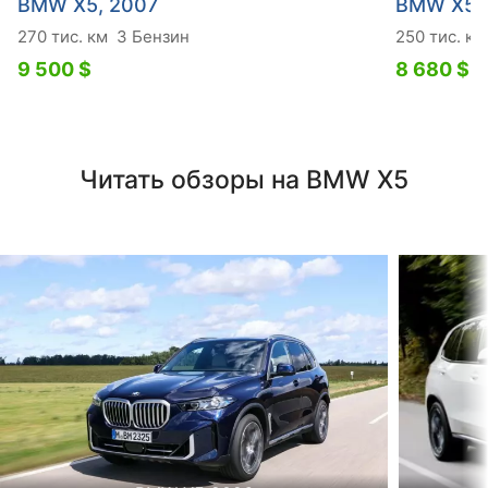
BMW X5, 2007
BMW X5,
270 тис. км
3 Бензин
250 тис. км
9 500 $
8 680 $
Читать обзоры на BMW X5