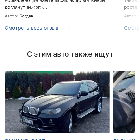
нормально їде навіть зараз, якщо він живий і
таким 
доглянутий.<br>...
росте 1
Автор:
Богдан
Автор:
3
Смотреть весь отзыв
Смотр
С этим авто также ищут