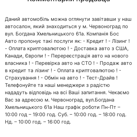
Даний автомобіль можна оглянути завітавши у наш
автосалон, який знаходиться у м. Червоноград по
вул. Богдана Хмельницького 61а. Компанія Бос
Авто пропонує такі послуги як: - Кредит ! - Лізинг !
- Оплата криптовалютою ! - Доставка авто з США,
Канади, Європи ! - Перереєстрація авто на нового
власника ! - Перевірка авто на СТО ! - Продаж авто
в кредит та лізинг ! - Оплата криптовалютою ! -
Страхування ! - Обмін на авто ! - Тест-Драйв !
Телефонуйте та наші менеджери з радістю
нададуть відповідь на всі Ваші запитання. Чекаємо
Вас за адресою м. Червоноград, вул.Богдана
Хмельницького 61а Наш графік роботи Пн-Пт –
10:00 год – 19:00 год. Суб. – 10:00 год. – 18:00 год.
Нд. – 10:00 год. – 16:00 год.