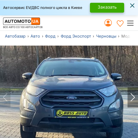
×
Заказать
Автосервис EV/ДВС полного цикла в Киеве
ВСЕ АВТО СО 100 АВТОСАЙТОВ
Автобазар
Авто
Форд
Форд Экоспорт
Черновцы
Модель 2