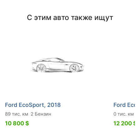
С этим авто также ищут
Ford EcoSport, 2018
Ford Eco
89 тис. км
2 Бензин
0 тис. км
1
10 800 $
12 200 $