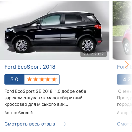
20.12.2022
Ford EcoSport 2018
Ford 
5.0
4.2
Ford EcoSport SE 2018, 1.0 добре себе
Очень 
зарекомендував як малогабаритний
Проеде
кроссовер для міського вик...
города,
Автор:
Євгеній
Автор:
S
Смотреть весь отзыв
Смотр