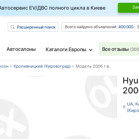
За
Автосервис EV/ДВС полного цикла в Киеве
Всего найдено объявлений:
400 000
З
Расширенный поиск
Автосалоны
Все отзывы
Каталоги Европы
(300
ксон
Кропивницкий (Кировоград)
Модель 2006 г.в.
Hyu
2006
UA, 
(Киро