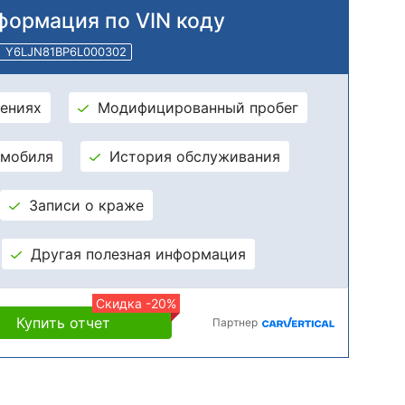
формация по VIN коду
Y6LJN81BP6L000302
ениях
Модифицированный пробег
омобиля
История обслуживания
Записи о краже
Другая полезная информация
Скидка -20%
Купить отчет
Партнер