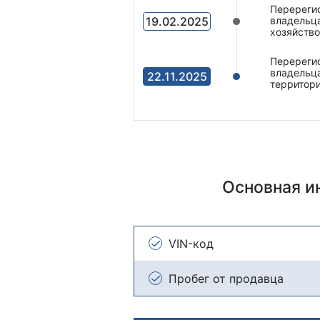
Перерегис
19.02.2025
владельц
хозяйство
Перерегис
владельца
22.11.2025
территор
Основная 
VIN-код
Пробег от продавца