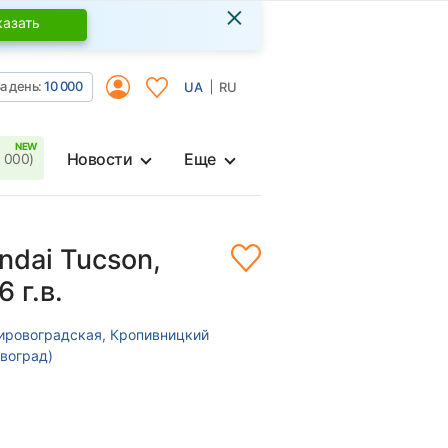
×
казать
а день:
10 000
UA
RU
Новости
Еще
 000)
ndai Tucson,
 г.в.
Кировоградская, Кропивницкий
воград)