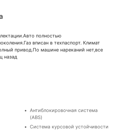
а
плектации.Авто полностью
поколения.Газ вписан в техпаспорт. Климат
олный привод.По машине нареканий нет,все
ц назад
Антиблокировочная система
(ABS)
Cистема курсовой устойчивости