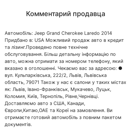
Комментарий продавца
Автомобіль: Jeep Grand Cherokee Laredo 2014
Придбано в: USA Можливий продаж авто в кредит
та лізинг.Проведено повне технічне
обслуговування. Більш детальну інформацію по
авто, можна отримати за номером телефону, який
вказано в оголошенні. Чекаємо вас за адресою: ●
вул. Кульпарківська, 222/2, Львів, Львівська
область, 79071 Також у нас є салони у таких містах
як: Львів, Івано-Франківськ, Мукачево, Луцьк,
Коломия, Київ, Тернопіль, Рівне,Чернівці.
Доставляємо авто з США, Канади,
Європи,Китаю,ОАЕ та Кореї на замовлення. Ви
отримаєте готовий автомобіль з повним пакетом
документів.