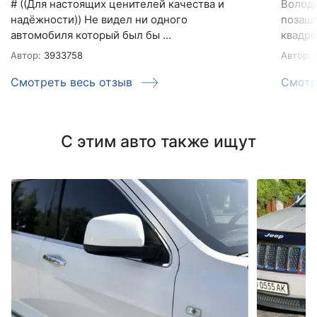
# ((Для настоящих ценителей качества и
Володі
надёжности)) Не видел ни одного
позашл
автомобиля который был бы ...
квадро-
Автор:
3933758
Автор:
О
Смотреть весь отзыв
Смотр
С этим авто также ищут