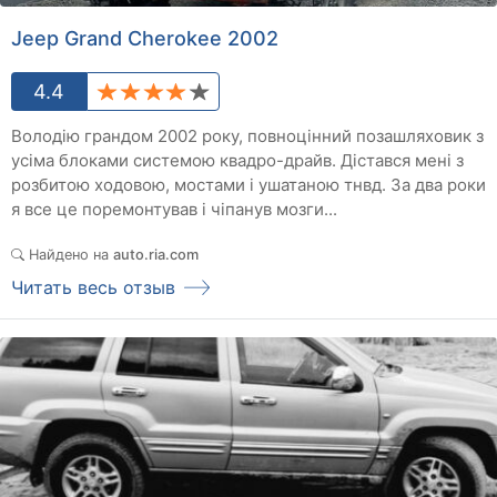
Jeep Grand Cherokee 2002
4.4
Володію грандом 2002 року, повноцінний позашляховик з
усіма блоками системою квадро-драйв. Дістався мені з
розбитою ходовою, мостами і ушатаною тнвд. За два роки
я все це поремонтував і чіпанув мозги...
Найдено на
auto.ria.com
Читать весь отзыв