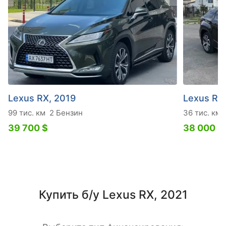
Lexus RX, 2019
Lexus RX
99 тис. км
2 Бензин
36 тис. км
39 700 $
38 000 $
Купить б/у Lexus RX, 2021