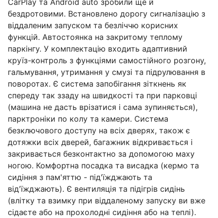
CarPlay та Android auto зробили ще й
бездротовими. Встановлено дорогу сигналізацію з
віддаленим запуском та безліччю корисних
функцій. Автостоянка на закритому теплому
паркінгу. У комплектацію входить адаптивний
круїз-контроль з функціями самостійного розгону,
гальмування, утримання у смузі та підрулювання в
поворотах. Є система запобігання зіткнень як
спереду так ззаду на швидкості та при парковці
(машина не дасть врізатися і сама зупиняється),
парктроніки по колу та камери. Система
безключового доступу на всіх дверях, також є
дотяжки всіх дверей, багажник відкривається і
закривається безконтактно за допомогою маху
ногою. Комфортна посадка та висадка (кермо та
сидіння з пам'яттю - під'їжджають та
від'їжджають). Є вентиляція та підігрів сидінь
(влітку та взимку при віддаленому запуску ви вже
сідаєте або на прохолодні сидіння або на теплі).