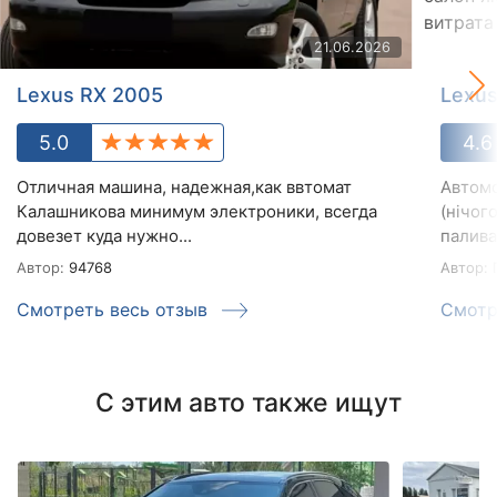
21.06.2026
Lexus RX 2005
Lexus
5.0
4.6
Отличная машина, надежная,как ввтомат
Автомо
Калашникова минимум электроники, всегда
(нічог
довезет куда нужно...
палива
Автор:
94768
Автор:
Смотреть весь отзыв
Смотр
С этим авто также ищут