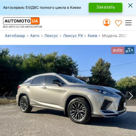
×
Заказать
Автосервис EV/ДВС полного цикла в Киеве
ВСЕ АВТО СО 100 АВТОСАЙТОВ
Автобазар
Авто
Лексус
Лексус РХ
Киев
Модель 2021 г.в.