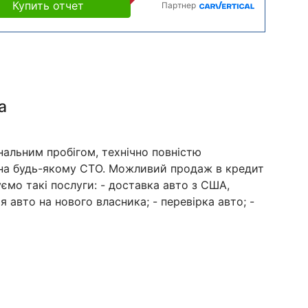
Купить отчет
Партнер
а
нальним пробігом, технічно повністю
на будь-якому СТО. Можливий продаж в кредит
ємо такі послуги: - доставка авто з США,
я авто на нового власника; - перевірка авто; -