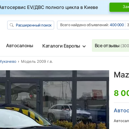
За
Автосервис EV/ДВС полного цикла в Киеве
Всего найдено объявлений:
400 000
З
Расширенный поиск
Автосалоны
Все отзывы
Каталоги Европы
(300
Мукачево
Модель 2009 г.в.
Maz
8 0
Автос
Автосал