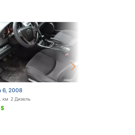
 6, 2008
Mazda 6, 2007
. км
2 Дизель
262 тис. км
2 Дизель
 $
5 200 $