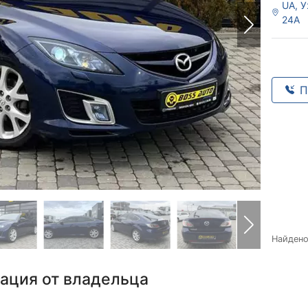
UA, У
24А
П
Найден
ация от владельца