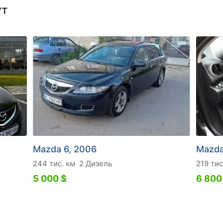
ут
Mazda 6, 2006
Mazda
244 тис. км
2 Дизель
219 тис
5 000 $
6 800