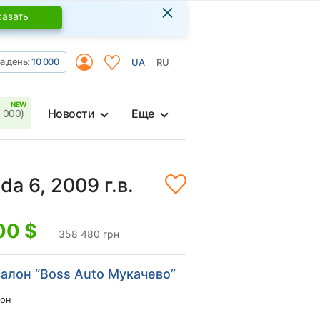
×
казать
а день:
10 000
UA
RU
Новости
Еще
 000)
da 6, 2009 г.в.
00
$
358 480 грн
алон “Boss Auto Мукачево”
он