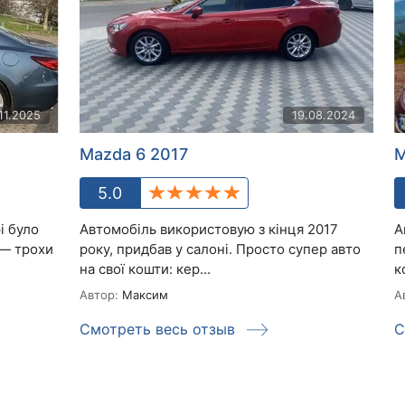
11.2025
19.08.2024
Mazda 6 2017
M
5.0
і було
Автомобіль використовую з кінця 2017
А
 — трохи
року, придбав у салоні. Просто супер авто
п
на свої кошти: кер...
к
Автор:
Максим
А
Смотреть весь отзыв
С