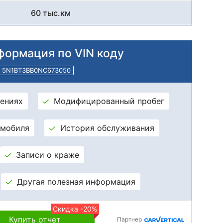
60 тыс.км
формация по VIN коду
5N1BT3BB0NC673050
ениях
Модифицированный пробег
омобиля
История обслуживания
Записи о краже
Другая полезная информация
Скидка -20%
Купить отчет
Партнер