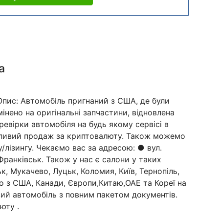
а
Опис: Автомобіль пригнаний з США, де були
інено на оригінальні запчастини, відновлена
евірки автомобіля на будь якому сервісі в
жливий продаж за криптовалюту. Також можемо
лізингу. Чекаємо вас за адресою: ● вул.
Франківськ. Також у нас є салони у таких
ьк, Мукачево, Луцьк, Коломия, Київ, Тернопіль,
то з США, Канади, Європи,Китаю,ОАЕ та Кореї на
ий автомобіль з повним пакетом документів.
юту .