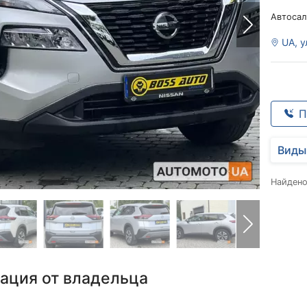
Автосал
UA, у
П
Виды
Найден
ация от владельца