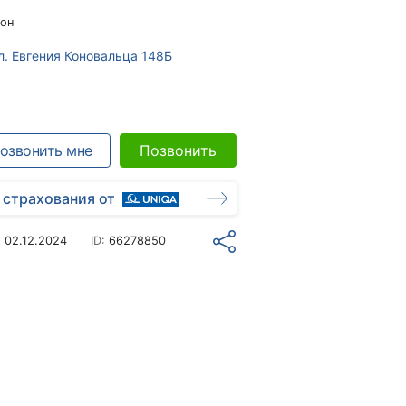
он
л. Евгения Коновальца 148Б
озвонить мне
Позвонить
 страхования от
о
02.12.2024
ID:
66278850