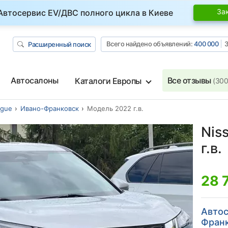
За
Автосервис EV/ДВС полного цикла в Киеве
Всего найдено объявлений:
400 000
З
Расширенный поиск
Автосалоны
Все отзывы
Каталоги Европы
(300
ogue
Ивано-Франковск
Модель 2022 г.в.
Nis
г.в.
28 
Автос
Франк