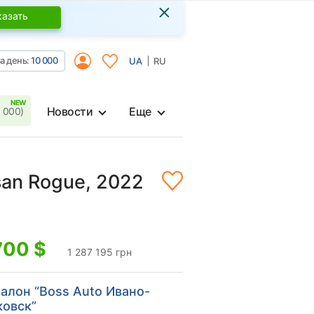
×
казать
а день:
10 000
UA
RU
Новости
Еще
 000)
san Rogue, 2022
700
$
1 287 195 грн
алон “Boss Auto Ивано-
овск”