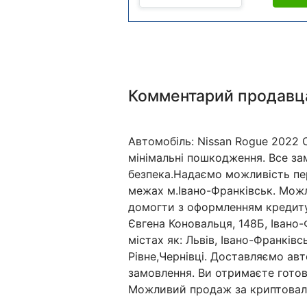
Комментарий продавц
Автомобіль: Nissan Rogue 2022 
мінімальні пошкодження. Все зам
безпека.Надаємо можливість пер
межах м.Івано-Франківськ. Мо
домогти з оформленням кредиту/
Євгена Коновальця, 148Б, Івано-
містах як: Львів, Івано-Франківс
Рівне,Чернівці. Доставляємо ав
замовлення. Ви отримаєте готов
Можливий продаж за криптовал