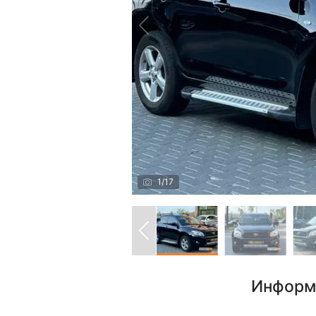
1
/
17
Информ