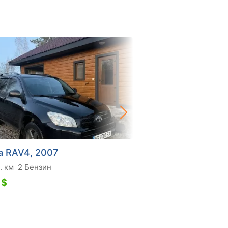
a RAV4, 2007
Toyota RAV4, 2008
. км
2 Бензин
255 тис. км
2.2 Дизель
 $
9 500 $