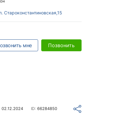
он
л. Староконстантиновская,15
озвонить мне
Позвонить
о
02.12.2024
ID:
66284850