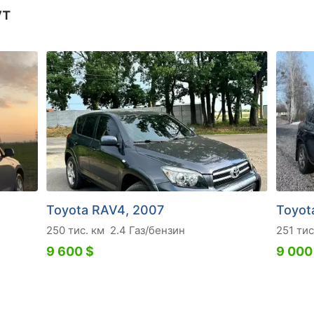
ут
Toyota RAV4, 2007
Toyot
250 тис. км
2.4 Газ/бензин
251 тис
9 600 $
9 000