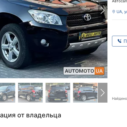
Автосал
UA, у
П
Найден
ация от владельца