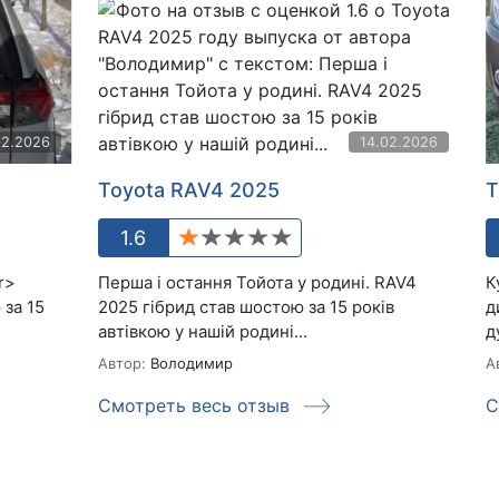
02.2026
14.02.2026
Toyota RAV4 2025
T
1.6
r>
Перша і остання Тойота у родині. RAV4
К
 за 15
2025 гібрид став шостою за 15 років
д
автівкою у нашій родині...
д
Автор:
Володимир
А
Смотреть весь отзыв
С