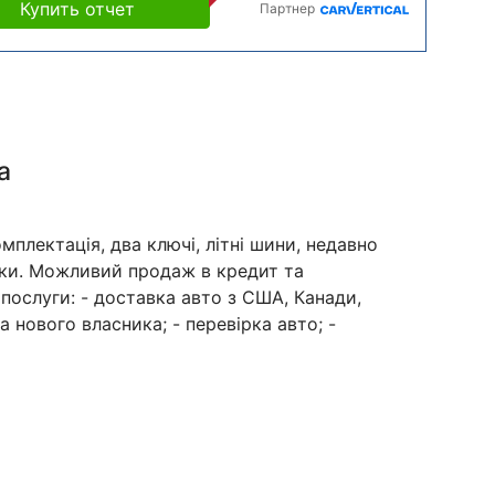
Купить отчет
Партнер
а
мплектація, два ключі, літні шини, недавно
дки. Можливий продаж в кредит та
послуги: - доставка авто з США, Канади,
а нового власника; - перевірка авто; -