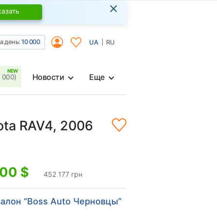
×
казать
а день:
10 000
UA
RU
Новости
Еще
 000)
ota RAV4, 2006
100
$
452 177 грн
алон “Boss Auto Черновцы”