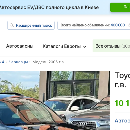
За
Автосервис EV/ДВС полного цикла в Киеве
Всего найдено объявлений:
400 000
З
Расширенный поиск
Автосалоны
Все отзывы
Каталоги Европы
(300
 4
Черновцы
Модель 2006 г.в.
Toy
г.в.
10 
Автос