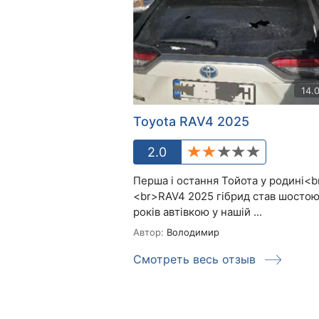
14.
Toyota RAV4 2025
2.0
Перша і остання Тойота у родині<b
<br>RAV4 2025 гібрид став шостою
років автівкою у нашій ...
Автор:
Володимир
Смотреть весь отзыв