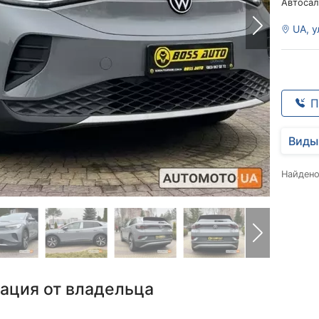
Автосал
UA, у
П
Виды
Найден
ация от владельца