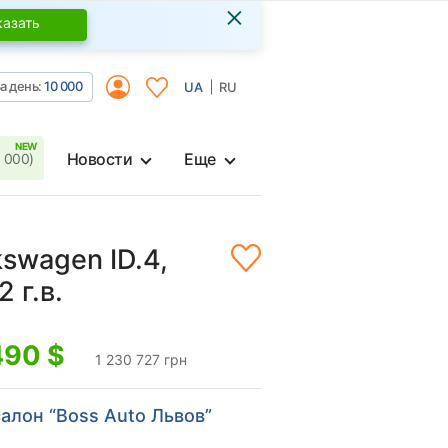
×
казать
а день:
10 000
UA
RU
Новости
Еще
 000)
kswagen ID.4,
 г.в.
490
$
1 230 727 грн
алон “Boss Auto Львов”