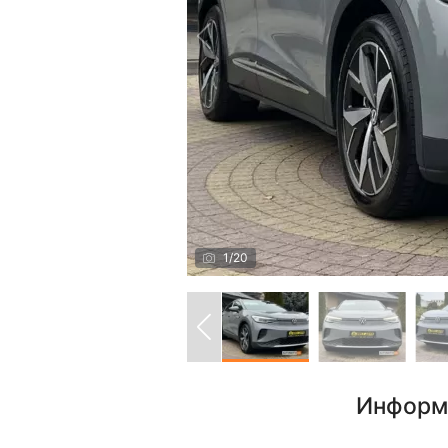
1
/
20
Информ