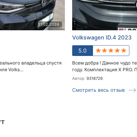
21.02.2024
Volkswagen ID.4 2023
5.0
еального владельца спустя
Всем добра ! Данное чудо т
я Volks...
году. Комплектация Х PRO. П
Автор:
9318726
Смотреть весь отзыв
ут