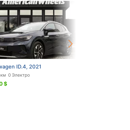
wagen ID.4, 2021
Volkswagen ID.4, 2
 км
0 Электро
0 тис. км
0 Электро
0 $
27 400 $