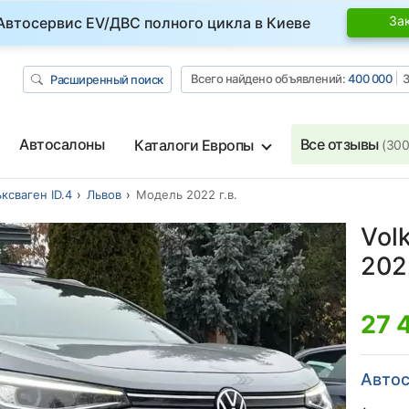
За
Автосервис EV/ДВС полного цикла в Киеве
Всего найдено объявлений:
400 000
З
Расширенный поиск
Автосалоны
Все отзывы
Каталоги Европы
(300
ксваген ID.4
Львов
Модель 2022 г.в.
Vol
2022
27 
Автос