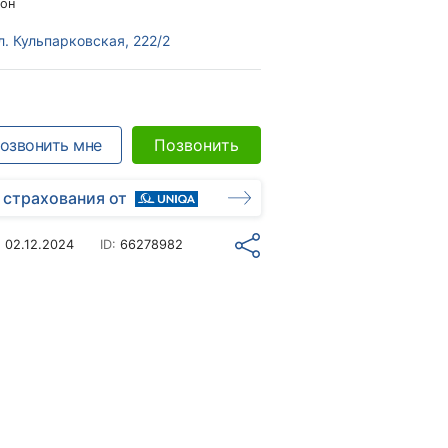
он
л. Кульпарковская, 222/2
озвонить мне
Позвонить
 страхования от
о
02.12.2024
ID:
66278982