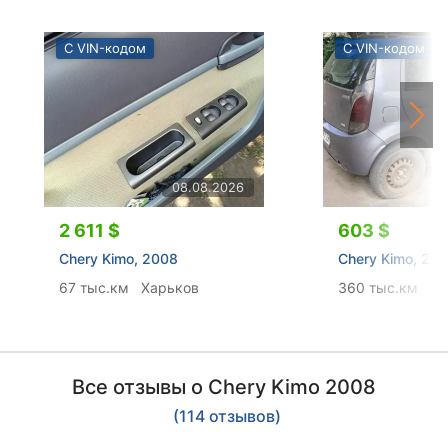
С VIN-кодом
С VIN-кодом
08.08.2026
2 611 $
603 $
Chery Kimo, 2008
Chery Kimo, 20
67 тыс.км
Харьков
360 тыс.км
Од
Все отзывы о Chery Kimo 2008
(114 отзывов)