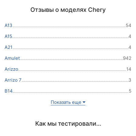
Отзывы о моделях Chery
A13
54
A15
4
A21
4
Amulet
942
Arizzo
14
Arrizo 7
3
B14
5
Показать еще
Как мы тестировали…