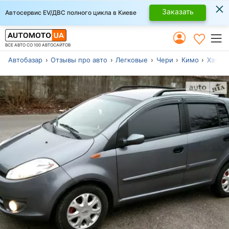
×
Заказать
Автосервис EV/ДВС полного цикла в Киеве
ВСЕ АВТО СО 100 АВТОСАЙТОВ
Автобазар
Отзывы про авто
Легковые
Чери
Кимо
Хэтчб