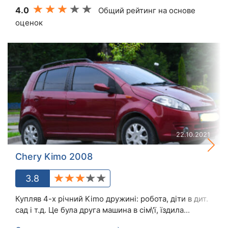
4.0
Общий рейтинг на основе
оценок
22.10.2021
Chery Kimo 2008
3.8
Купляв 4-х річний Kimo дружині: робота, діти в дит.
сад і т.д. Це була друга машина в сім\'ї, їздила...