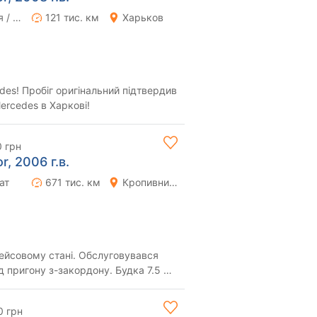
Ручная / Механика
121 тис. км
Харьков
es! Пробіг оригінальний підтвердив
ercedes в Харкові!
0 грн
, 2006 г.в.
ат
671 тис. км
Кропивницкий (Кировоград)
ейсовому стані. Обслуговувався
д пригону з-закордону. Будка 7.5 м.
вис...
0 грн