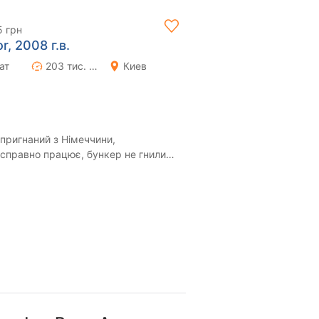
5 грн
, 2008 г.в.
ат
203 тис. км
Киев
пригнаний з Німеччини,
е справно працює, бункер не гнилий
 по циліндр...