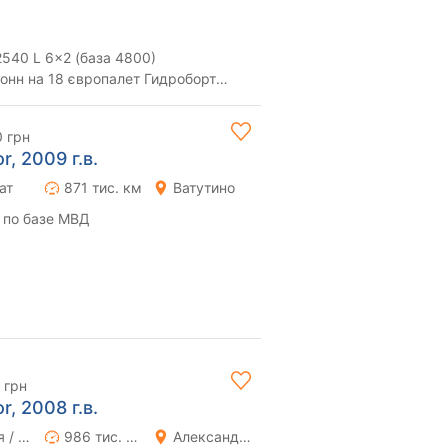
540 L 6x2 (база 4800)
онн на 18 європалет Гидроборт
і з підйомною віссю...
0 грн
, 2009 г.в.
ат
871 тис. км
Ватутино
 по базе МВД
 грн
, 2008 г.в.
Ручная / Механика
986 тис. км
Александрия