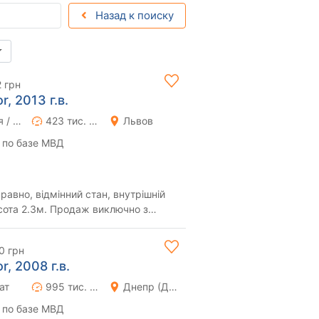
Назад к поиску
2 грн
, 2013 г.в.
Ручная / Механика
423 тис. км
Львов
 по базе МВД
правно, відмінний стан, внутрішній
сота 2.3м. Продаж виключно з
0 грн
, 2008 г.в.
ат
995 тис. км
Днепр (Днепропетровск)
 по базе МВД