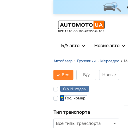
ВСЕ АВТО СО 100 АВТОСАЙТОВ
Б/У авто
Новые авто
Автобазар
Грузовики
Мерседес
М
Все
Б/у
Новые
С VIN-кодом
Гос. номер
Тип транспорта
Все типы транспорта