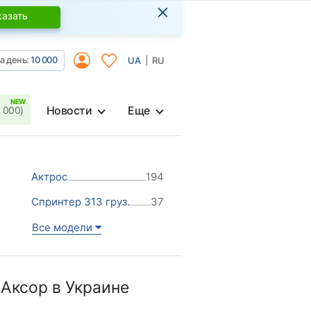
×
казать
а день:
10 000
UA
RU
Новости
Еще
 000)
Актрос
194
Спринтер 313 груз.
37
Все модели
Аксор в Украине