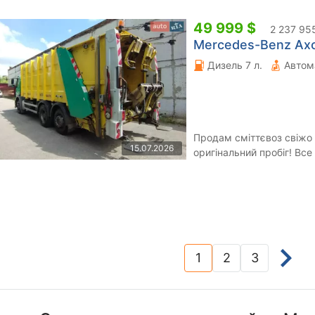
49 999 $
2 237 95
Mercedes-Benz Axor
Дизель 7 л.
Автом
Продам сміттєвоз свіжо 
15.07.2026
оригінальний пробіг! Вс
не варений! Течії мастила
1
2
3
(current)