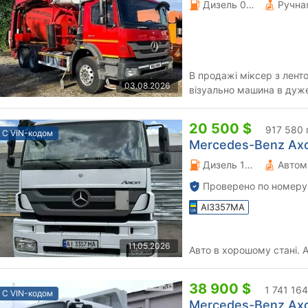
Дизель 0 л.
В продажі міксер з ленто
03.08.2026
візуально машина в дуже
14м без люфтів . Гідравлі
20 500 $
917 580 
С VIN-кодом
Mercedes-Benz Axor
Дизель 12 л.
Автом
Проверено по номеру
AI3357MA
11.05.2026
А
38 900 $
1 741 164
С VIN-кодом
Mercedes-Benz Axor