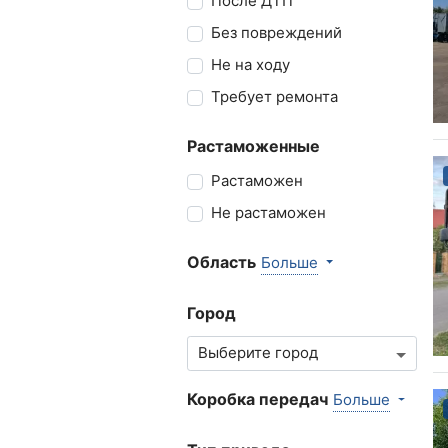
После ДТП
Без повреждений
Не на ходу
Требует ремонта
Растаможенные
Растаможен
Не растаможен
Область
Больше
Город
Коробка передач
Больше