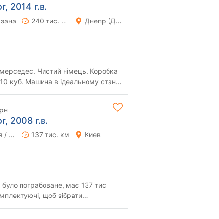
, 2014 г.в.
азана
240 тис. км
Днепр (Днепропетровск)
й німець. Коробка
 10 куб. Машина в ідеальному стані
п...
грн
, 2008 г.в.
Ручная / Механика
137 тис. км
Киев
 було пограбоване, має 137 тис
талі за тел...