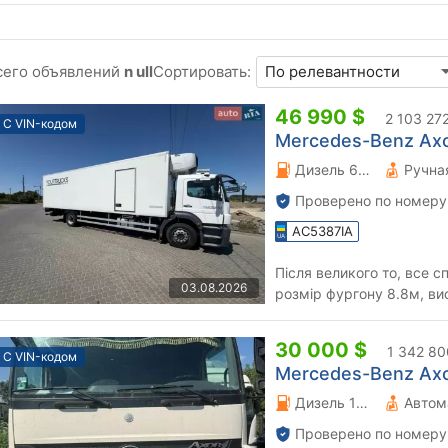
сего объявлений
n ull
Сортировать:
46 990 $
2 103 27
С VIN-кодом
Mercedes-Benz Axor
Дизель 6.37 л.
Проверено по номеру
AC5387IA
Після великого то, все с
03.08.2026
розмір фургону 8.8м, ви
переоформленням.
30 000 $
1 342 80
С VIN-кодом
Mercedes-Benz Axor
Дизель 11.97 л.
Автом
Проверено по номеру