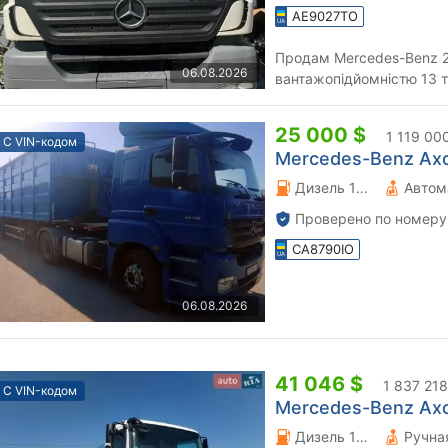
AE9027TO
Продам Mercedes-Benz 2
06.08.2026
вантажопідйомністю 13 т
Тривісне пневматичне шас
25 000 $
1 119 00
С VIN-кодом
Mercedes-Benz Axor
Дизель 11.97 л.
Автом
Проверено по номеру
CA8790IO
06.08.2026
41 046 $
1 837 218
С VIN-кодом
Mercedes-Benz Axor
Дизель 11.97 л.