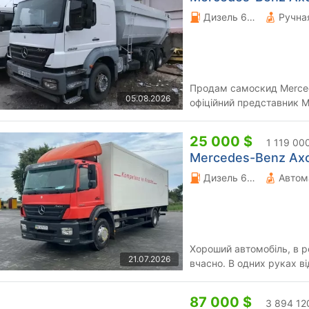
Дизель 6.4 л.
Продам самоскид Merced
05.08.2026
офіційний представник M
25 000 $
1 119 00
Mercedes-Benz Axor
Дизель 6 л.
Автом
Хороший автомобіль, в р
21.07.2026
вчасно. В одних руках ві
Довжина 2.46 м ширина, 
87 000 $
3 894 12