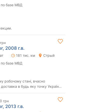
 по базе МВД
секции.
 грн
, 2008 г.в.
ат
181 тис. км
Стрый
 по базе МВД
у робочому стані, вчасно
доставка в будь яку точку України,
о телефону
0 грн
, 2013 г.в.