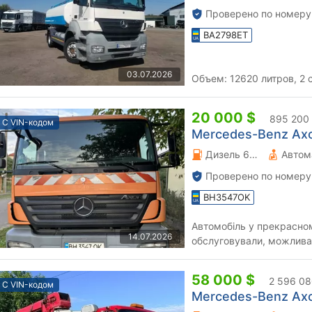
Проверено по номеру
BA2798ET
03.07.2026
Объем: 12620 литров, 2 
20 000 $
895 200
С VIN-кодом
Mercedes-Benz Axor
Дизель 6.37 л.
Автом
Проверено по номеру
BH3547OK
Автомобіль у прекрасном
14.07.2026
обслуговували, можлива 
можливий торг, деталі п
58 000 $
2 596 08
С VIN-кодом
Mercedes-Benz Axor