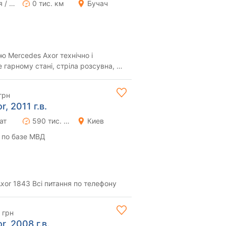
Ручная / Механика
0 тис. км
Бучач
ю Mercedes Axor технічно і
 гарному стані, стріла розсувна, до
ка пр...
грн
, 2011 г.в.
ат
590 тис. км
Киев
 по базе МВД
вто в хорошому стані. Axor 1843 Всі питання по телефону
 грн
, 2008 г.в.