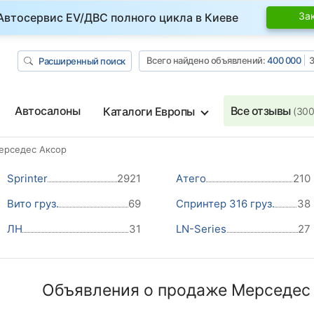
За
Автосервис EV/ДВС полного цикла в Киеве
Всего найдено объявлений:
400 000
З
Расширенный поиск
Автосалоны
Все отзывы
Каталоги Европы
(300
ерседес Аксор
Sprinter
2921
Атего
210
Вито груз.
69
Спринтер 316 груз.
38
ЛН
31
LN-Series
27
Объявления о продаже Мерседес 