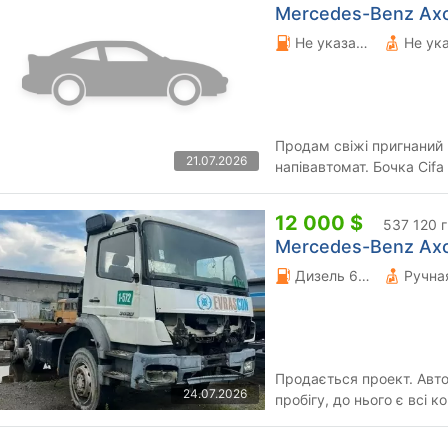
Mercedes-Benz Axor
Не указано 0 л.
Не ук
Продам свіжі пригнаний мерседес. Чисти
21.07.2026
напівавтомат. Бочка Cifa
можливо частина оплати 
12 000 $
537 120 
Mercedes-Benz Axor
Дизель 6.9 л.
Продається проект. Авто
24.07.2026
пробігу, до нього є всі комплектуючі, щоб зібрати
повноцінний самоскид, де