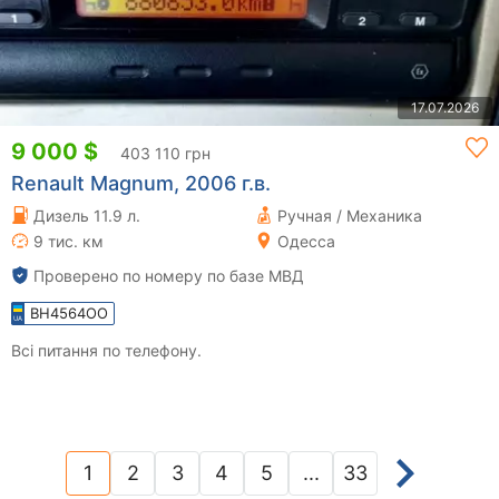
17.07.2026
9 000 $
403 110 грн
Renault Magnum, 2006 г.в.
Дизель 11.9 л.
Ручная / Механика
9 тис. км
Одесса
Проверено по номеру по базе МВД
BH4564OO
Всі питання по телефону.
1
2
3
4
5
...
33
(current)