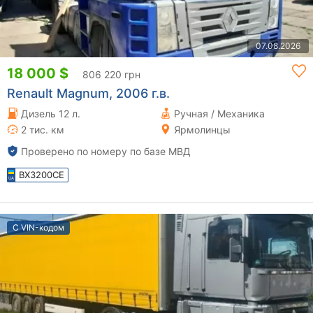
07.08.2026
18 000 $
806 220 грн
Renault Magnum, 2006 г.в.
Дизель 12 л.
Ручная / Механика
2 тис. км
Ярмолинцы
Проверено по номеру по базе МВД
BX3200CE
С VIN-кодом