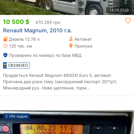
14.05.2026
10 500 $
470 295 грн
Renault Magnum, 2010 г.в.
Дизель 12.78 л.
Автомат
120 тис. км
Прилуки
Проверено по номеру по базе МВД
CB3483EO
Продається Renault Magnum 480DXI Euro 5, автомат.
Пригнана два роки тому (закордонний паспорт 2011р!).
Міжнародний рух. Нове щеплення, торм...
С VIN-кодом