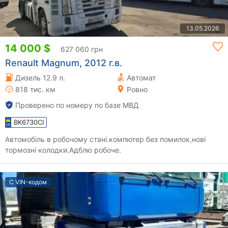
13.05.2026
14 000 $
627 060 грн
Renault Magnum, 2012 г.в.
Дизель 12.9 л.
Автомат
818 тис. км
Ровно
Проверено по номеру по базе МВД
BK6730CI
Автомобіль в робочому стані.компютер без помилок,нові
тормозні колодки.Адблю робоче.
С VIN-кодом