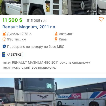
31.07.2026
11 500 $
515 085 грн
Renault Magnum, 2011 г.в.
Дизель 12.78 л.
Автомат
996 тис. км
Киев
Проверено по номеру по базе МВД
KA9878KE
тягач RENAULT MAGNUM 480 2011 року, в справному
технічному стані, все працююче.