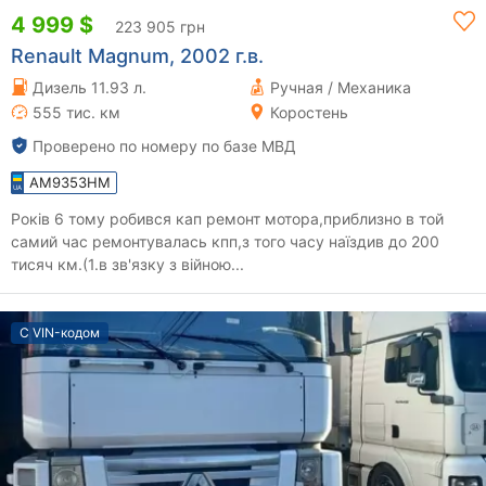
4 999 $
223 905 грн
Renault Magnum, 2002 г.в.
Дизель 11.93 л.
Ручная / Механика
555 тис. км
Коростень
Проверено по номеру по базе МВД
AM9353HM
Років 6 тому робився кап ремонт мотора,приблизно в той
самий час ремонтувалась кпп,з того часу наїздив до 200
тисяч км.(1.в зв'язку з війною...
С VIN-кодом