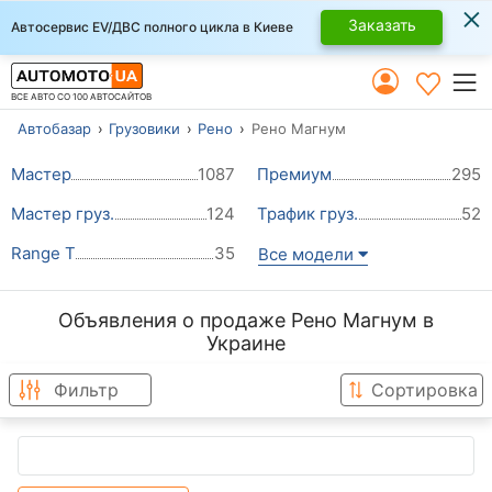
×
Заказать
Автосервис EV/ДВС полного цикла в Киеве
ВСЕ АВТО СО 100 АВТОСАЙТОВ
Автобазар
Грузовики
Рено
Рено Магнум
Мастер
1087
Премиум
295
Мастер груз.
124
Трафик груз.
52
Range T
35
Все модели
Объявления о продаже Рено Магнум в
Украине
Фильтр
Сортировка