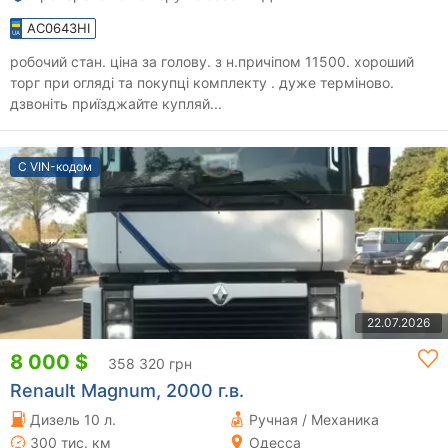
AC0643HI
робочий стан. ціна за голову. з н.причіпом 11500. хороший
торг при огляді та покупці комплекту . дуже терміново.
дзвоніть приїзджайте купляй...
С VIN-кодом
22.07.2026
8 000 $
358 320 грн
Renault Magnum, 2000 г.в.
Дизель 10 л.
Ручная / Механика
300 тис. км
Одесса