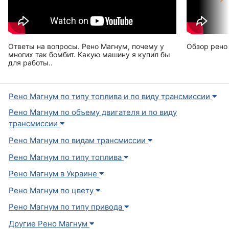
Ответы на вопросы. Рено Магнум, почему у
Обзор рено
многих так бомбит. Какую машину я купил бы
для работы..
Рено Магнум по типу топлива и по виду трансмиссии
Рено Магнум по объему двигателя и по виду
трансмиссии
Рено Магнум по видам трансмиссии
Рено Магнум по типу топлива
Рено Магнум в Украине
Рено Магнум по цвету
Рено Магнум по типу привода
Другие Рено Магнум