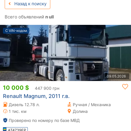
Назад к поиску
Всего объявлений
n ull
С VIN-кодом
09.05.2026
10 000 $
447 900 грн
Renault Magnum, 2011 г.в.
Дизель 12.78 л.
Ручная / Механика
1 тис. км
Долина
Проверено по номеру по базе МВД
AT4739EP