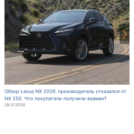
Обзор Lexus NX 2026: производитель отказался от
О
NX 250. Что покупатели получили взамен?
п
28.07.2026
23