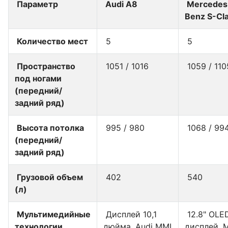
Параметр
Audi A8
Mercedes
Benz S-Cl
Количество мест
5
5
Пространство
1051 / 1016
1059 / 11
под ногами
(передний/
задний ряд)
Высота потолка
995 / 980
1068 / 99
(передний/
задний ряд)
Грузовой объем
402
540
(л)
Мультимедийные
Дисплей 10,1
12.8" OLE
технологии
дюйма, Audi MMI
дисплей, 