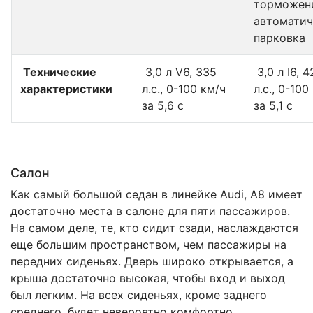
торможен
автоматич
парковка
Технические
3,0 л V6, 335
3,0 л I6, 4
характеристики
л.с., 0-100 км/ч
л.с., 0-100
за 5,6 с
за 5,1 с
Салон
Как самый большой седан в линейке Audi, A8 имеет
достаточно места в салоне для пяти пассажиров.
На самом деле, те, кто сидит сзади, наслаждаются
еще большим пространством, чем пассажиры на
передних сиденьях. Дверь широко открывается, а
крыша достаточно высокая, чтобы вход и выход
был легким. На всех сиденьях, кроме заднего
среднего, будет невероятно комфортно.