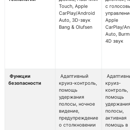
Touch, Apple
с голосов
CarPlay/Android
управлени
Auto, 3D-звук
Apple
Bang & Olufsen
CarPlay/An
Auto, Burm
4D звук
Функции
Адаптивный
Адаптивн
безопасности
круиз-контроль,
круиз-
помощь
контроль,
удержания
помощь
полосы, ночное
удержани
видение,
полосы,
предупреждение
активная
о столкновении
помощь в