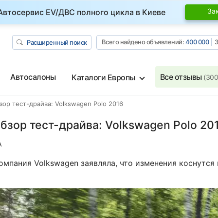
За
Автосервис EV/ДВС полного цикла в Киеве
Всего найдено объявлений:
400 000
З
Расширенный поиск
Автосалоны
Все отзывы
Каталоги Европы
(300
зор тест-драйва: Volkswagen Polo 2016
бзор тест-драйва: Volkswagen Polo 20
A
омпания Volkswagen заявляла, что изменения коснутся 