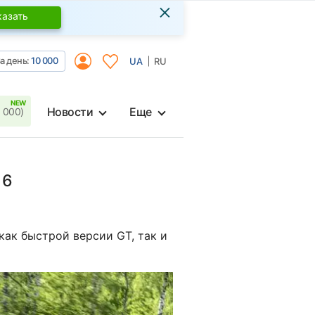
×
казать
а день:
10 000
UA
RU
Новости
Еще
 000)
16
как быстрой версии GT, так и