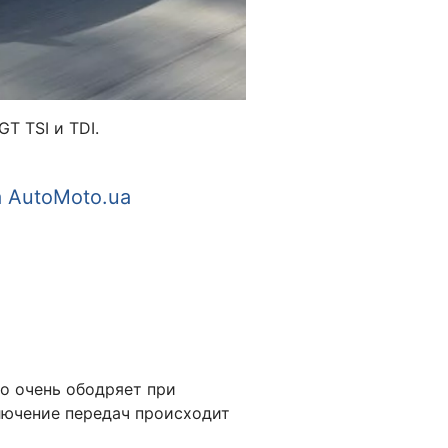
T TSI и TDI.
а AutoMoto.ua
то очень ободряет при
лючение передач происходит