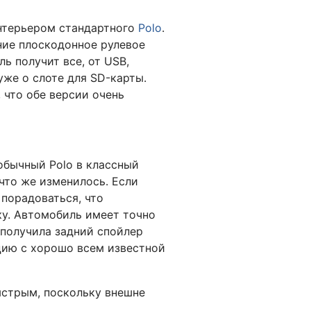
интерьером стандартного
Polo
.
ние плоскодонное рулевое
ь получит все, от USB,
уже о слоте для SD-карты.
 что обе версии очень
обычный Polo в классный
 что же изменилось. Если
 порадоваться, что
ку. Автомобиль имеет точно
T получила задний спойлер
цию с хорошо всем известной
ыстрым, поскольку внешне