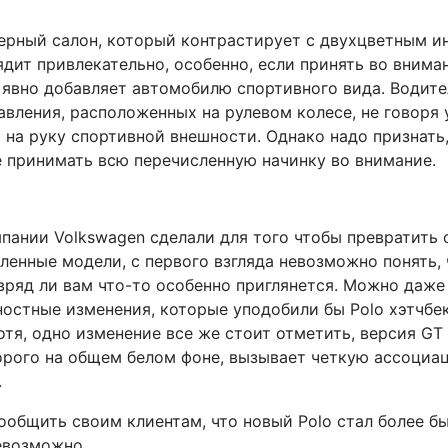
ерный салон, который контрастирует с двухцветным 
дит привлекательно, особенно, если принять во внима
 явно добавляет автомобилю спортивного вида. Водител
равления, расположенных на рулевом колесе, не говоря 
на руку спортивной внешности. Однако надо признать,
е принимать всю перечисленную начинку во внимание.
пании Volkswagen сделали для того чтобы превратить 
вленные модели, с первого взгляда невозможно понять,
 вряд ли вам что-то особенно приглянется. Можно даже
ностные изменения, которые уподобили бы Polo хэтчбе
Хотя, одно изменение все же стоит отметить, версия G
торого на общем белом фоне, вызывает четкую ассоциа
.
ообщить своим клиентам, что новый Polo стал более б
евозможно.