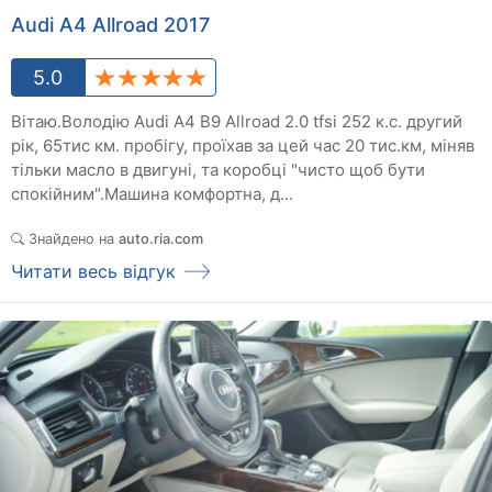
Audi A4 Allroad 2017
5.0
Вітаю.Володію Audi A4 B9 Allroad 2.0 tfsi 252 к.с. другий
рік, 65тис км. пробігу, проїхав за цей час 20 тис.км, міняв
тільки масло в двигуні, та коробці "чисто щоб бути
спокійним".Машина комфортна, д...
Знайдено на
auto.ria.com
Читати весь відгук