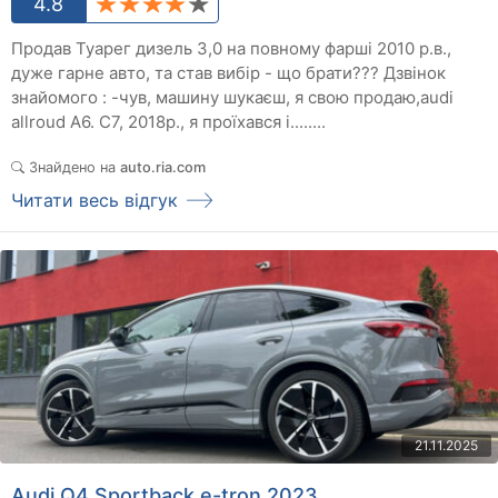
4.8
Продав Туарег дизель 3,0 на повному фарші 2010 р.в.,
дуже гарне авто, та став вибір - що брати??? Дзвінок
знайомого : -чув, машину шукаєш, я свою продаю,audi
allroud A6. C7, 2018р., я проїхався і........
Знайдено на
auto.ria.com
Читати весь відгук
21.11.2025
Audi Q4 Sportback e-tron 2023