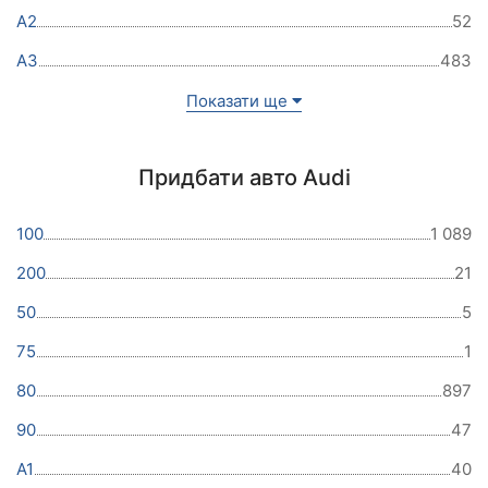
A2
52
A3
483
Показати ще
Придбати авто Audi
100
1 089
200
21
50
5
75
1
80
897
90
47
A1
40