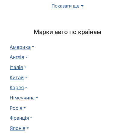
Показати ще
Марки авто по країнам
Америка
Англія
Італія
Китай
Корея
Німеччина
Росія
Франція
Японія