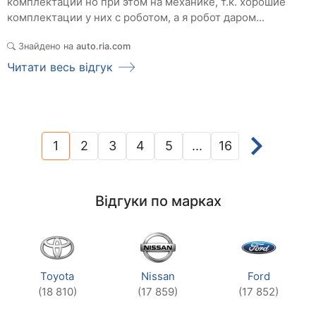
комплектации но при этом на механике, т.к. хорошие
комплектации у них с роботом, а я робот даром...
Знайдено на
auto.ria.com
Читати весь відгук
1
2
3
4
5
...
16
(current)
Відгуки по марках
Toyota
Nissan
Ford
(18 810)
(17 859)
(17 852)