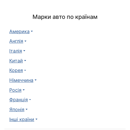
Марки авто по країнам
Америка
Англія
Італія
Китай
Корея
Німеччина
Росія
Франція
Японія
Інші країни