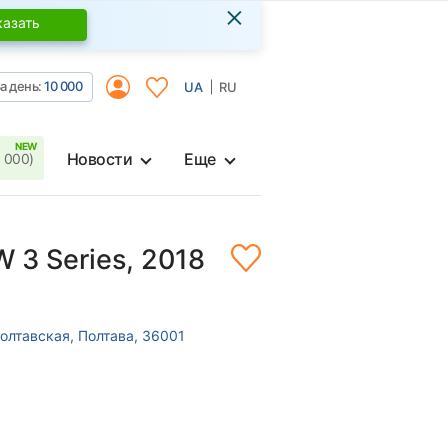
×
казать
а день:
10 000
UA
RU
Новости
Еще
 000)
 3 Series, 2018
олтавская, Полтава, 36001