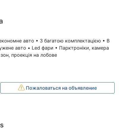
а
 економне авто • З багатою комплектацією • В
лужене авто • Led фари • Парктроніки, камера
 зон, проекція на лобове
Пожаловаться на объявление
s