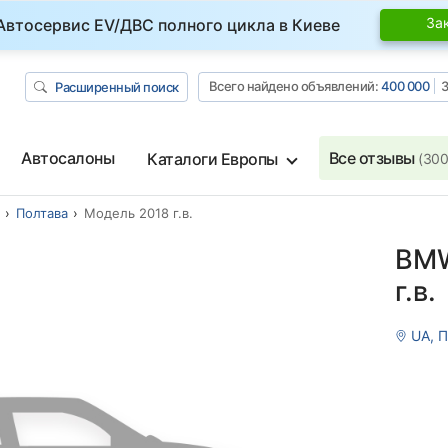
За
Автосервис EV/ДВС полного цикла в Киеве
Всего найдено объявлений:
400 000
З
Расширенный поиск
Автосалоны
Все отзывы
Каталоги Европы
(300
Полтава
Модель 2018 г.в.
BMW
г.в.
UA, П