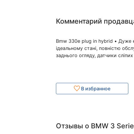
Комментарий продавц
Bmw 330e plug in hybrid • Дуже
ідеальному стані, повністю обс
заднього огляду, датчики сліпих
В избранное
Отзывы о BMW 3 Serie