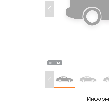
1
/
13
Информ