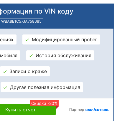
формация по VIN коду
WBA8E1C57JA758685
ениях
Модифицированный пробег
омобиля
История обслуживания
Записи о краже
Другая полезная информация
Скидка -20%
Купить отчет
Партнер