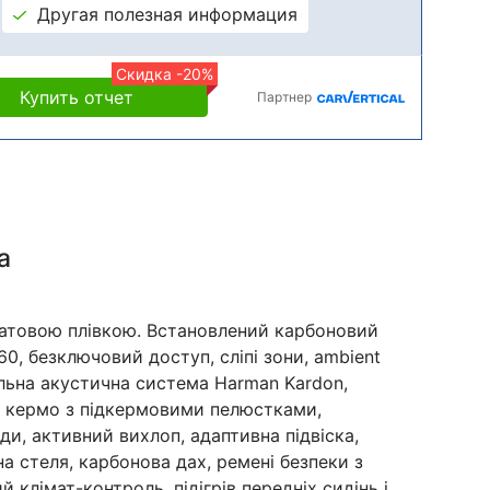
Другая полезная информация
Скидка -20%
Купить отчет
Партнер
а
атовою плівкою. Встановлений карбоновий
60, безключовий доступ, сліпі зони, ambient
іальна акустична система Harman Kardon,
 кермо з підкермовими пелюстками,
и, активний вихлоп, адаптивна підвіска,
а стеля, карбонова дах, ремені безпеки з
клімат-контроль, підігрів передніх сидінь і