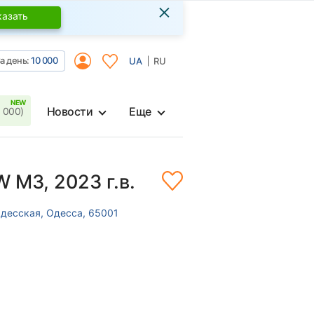
×
казать
а день:
10 000
UA
RU
Новости
Еще
 000)
 M3, 2023 г.в.
Одесская, Одесса, 65001