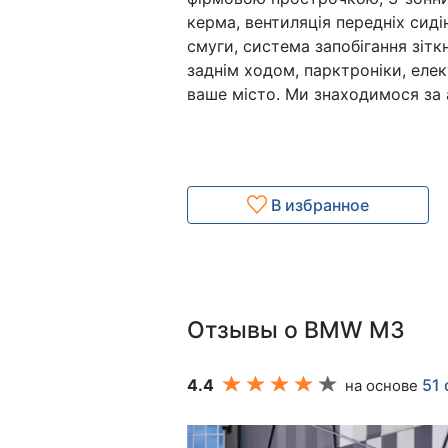
керма, вентиляція передніх сиді
смуги, система запобігання зітк
заднім ходом, парктроніки, еле
ваше місто. Ми знаходимося за а
В избранное
Отзывы о BMW M3
4.4
51 
на основе