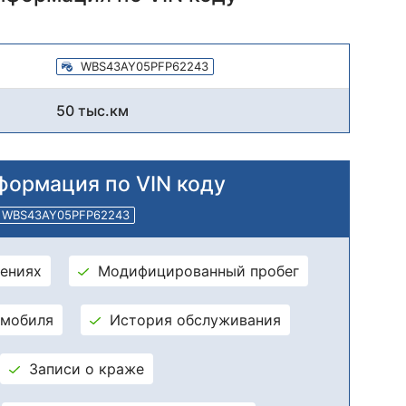
WBS43AY05PFP62243
50 тыс.км
формация по VIN коду
WBS43AY05PFP62243
ениях
Модифицированный пробег
омобиля
История обслуживания
Записи о краже