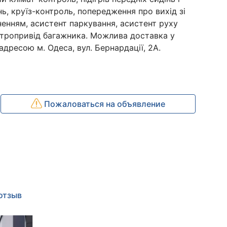
нь, круїз-контроль, попередження про вихід зі
ненням, асистент паркування, асистент руху
ктропривід багажника. Можлива доставка у
дресою м. Одеса, вул. Бернардації, 2А.
Пожаловаться на объявление
отзыв