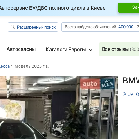
За
Автосервис EV/ДВС полного цикла в Киеве
Всего найдено объявлений:
400 000
З
Расширенный поиск
Автосалоны
Все отзывы
Каталоги Европы
(300
есса
Модель 2023 г.в.
BMW
UA, 