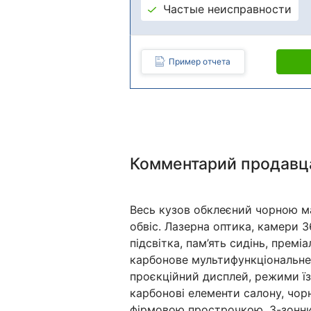
Частые неисправности
Пример отчета
Комментарий продавц
Весь кузов обклеєний чорною м
обвіс. Лазерна оптика, камери 3
підсвітка, пам’ять сидінь, прем
карбонове мультифункціональне
проєкційний дисплей, режими їзд
карбонові елементи салону, чорн
фірмовою прострочкою, 3-зонний 