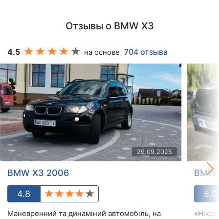
Отзывы о BMW X3
4.5
704 отзыва
на основе
29.09.2025
BMW X3 2006
BMW 
4.8
5.0
Маневренний та динаміний автомобіль, на
«Нікол