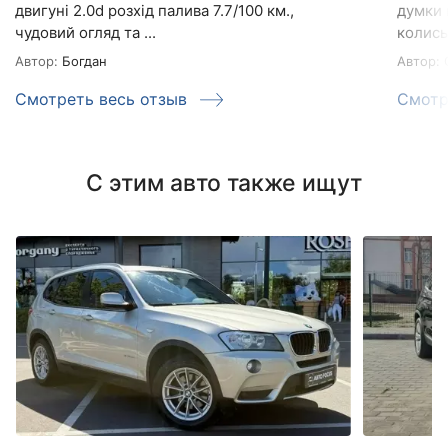
двигуні 2.0d розхід палива 7.7/100 км.,
думки 
чудовий огляд та ...
колись 
Автор:
Богдан
Автор:
О
Смотреть весь отзыв
Смотр
С этим авто также ищут