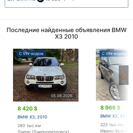
Последние найденные объявления BMW
X3 2010
С VIN-кодом
С VIN-кодом
05.08.2026
8 966 $
8 420 $
BMW X3, 2010
BMW X3, 2010
223 тыс.км
280 тыс.км
Ивано-Франков
Днепр (Днепропетровск)