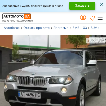
×
Заказать
Автосервис EV/ДВС полного цикла в Киеве
ВСЕ АВТО СО 100 АВТОСАЙТОВ
Автобазар
Отзывы про авто
Легковые
БМВ
Х3
SUV / Кр