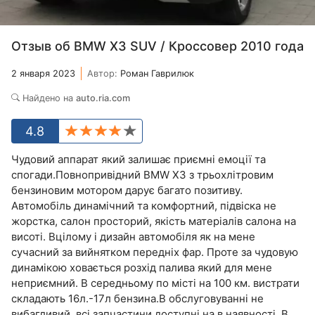
Отзыв об BMW X3 SUV / Кроссовер 2010 года
2 января 2023
Автор:
Роман Гаврилюк
Найдено на
auto.ria.com
4.8
Чудовий аппарат який залишає приємні емоції та
спогади.Повнопривідний BMW X3 з трьохлітровим
бензиновим мотором дарує багато позитиву.
Автомобіль динамічний та комфортний, підвіска не
жорстка, салон просторий, якість матеріалів салона на
висоті. Вцілому і дизайн автомобіля як на мене
сучасний за вийнятком передніх фар. Проте за чудовую
динамікою ховається розхід палива який для мене
неприємний. В середньому по місті на 100 км. вистрати
складають 16л.-17л бензина.В обслуговуванні не
вибагливий, всі запчастини доступні на в наявності. В