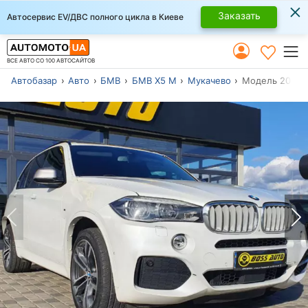
×
Заказать
Автосервис EV/ДВС полного цикла в Киеве
ВСЕ АВТО СО 100 АВТОСАЙТОВ
Автобазар
Авто
БМВ
БМВ Х5 М
Мукачево
Модель 2015 г.