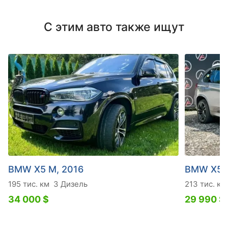
С этим авто также ищут
BMW X5 M, 2016
BMW X5 M
195 тис. км
3 Дизель
213 тис. км
34 000 $
29 990 $