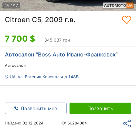
1
/
17
Citroen C5, 2009 г.в.
7 700
$
345 037 грн
Автосалон “Boss Auto Ивано-Франковск”
Автосалон
UA, ул. Евгения Коновальца 148Б
Позвонить мне
Позвонить
Найдено
02.12.2024
ID:
66284084