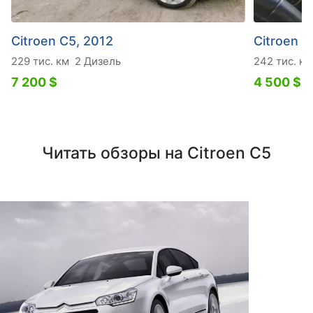
Citroen C5, 2012
Citroen C
229 тис. км
2 Дизель
242 тис. км
7 200 $
4 500 $
Читать обзоры на Citroen C5