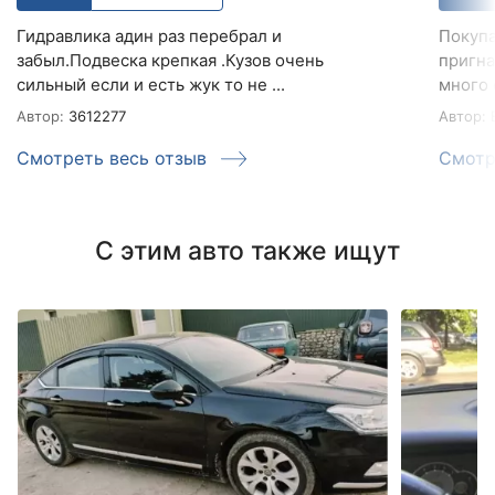
Гидравлика адин раз перебрал и
Покупа
забыл.Подвеска крепкая .Кузов очень
пригна
сильный если и есть жук то не ...
много 
Автор:
3612277
Автор:
B
Смотреть весь отзыв
Смотр
С этим авто также ищут