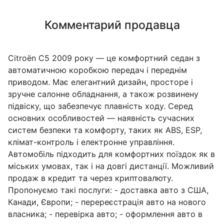
Комментарий продавца
Citroën C5 2009 року — це комфортний седан з
автоматичною коробкою передач і переднім
приводом. Має елегантний дизайн, просторе і
зручне салонне обладнання, а також розвинену
підвіску, що забезпечує плавність ходу. Серед
основних особливостей — наявність сучасних
систем безпеки та комфорту, таких як ABS, ESP,
клімат-контроль і електронне управління.
Автомобіль підходить для комфортних поїздок як в
міських умовах, так і на довгі дистанції. Можливий
продаж в кредит та через криптовалюту.
Пропонуємо такі послуги: - доставка авто з США,
Канади, Європи; - перереєстрація авто на нового
власника; - перевірка авто; - оформлення авто в