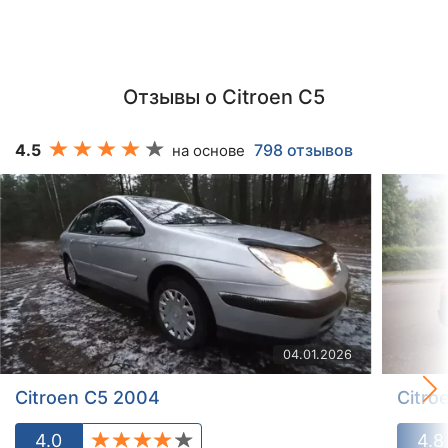
Отзывы о Citroen C5
4.5
798 отзывов
на основе
04.01.2026
Citroen C5 2004
Citro
4.0
4.8