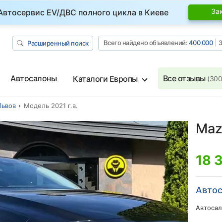
За
Автосервис EV/ДВС полного цикла в Киеве
Всего найдено объявлений:
400 000
З
Расширенный поиск
Автосалоны
Все отзывы
Каталоги Европы
(300
Львов
Модель 2021 г.в.
Mazd
18 
Автос
Автосал