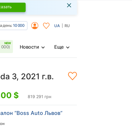
×
казать
а день:
10 000
UA
RU
Новости
Еще
 000)
a 3, 2021 г.в.
300
$
819 291 грн
алон “Boss Auto Львов”
он