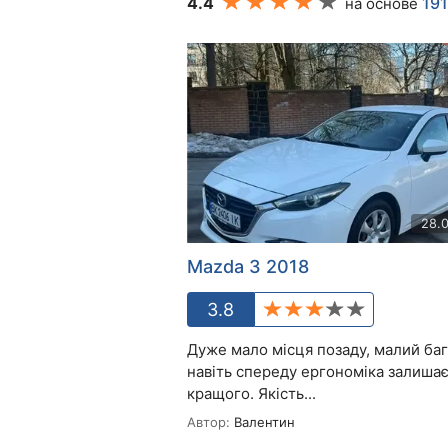
4.4
191
на основе
28.
Mazda 3 2018
3.8
Дуже мало місця позаду, малий баг
навіть спереду ергономіка залиша
кращого. Якість...
Автор:
Валентин