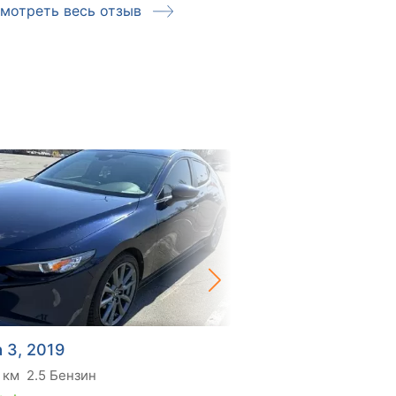
мотреть весь отзыв
Смотреть ве
 3, 2019
Mazda 3, 2019
 км
2.5 Бензин
60 тис. км
2 Бензин