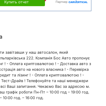
Купить отчет
Партнер
а
ти завітавши у наш автосалон, який
Кульпарківська 222. Компанія Бос Авто пропонує
зинг ! - Оплата криптовалютою ! - Доставка авто з
страція авто на нового власника ! - Перевірка
редит та лізинг ! - Оплата криптовалютою ! -
 - Тест-Драйв ! Телефонуйте та наші менеджери
 всі Ваші запитання. Чекаємо Вас за адресою м.
аш графік роботи Пн-Пт – 10:00 год – 19:00 год.
– 10:00 год. – 16:00 год.