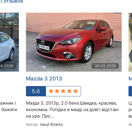
1 отзывов
04.2026
30.03.2026
Mazda 3 2013
M
5.0
ажник і
Мазда 3, 2013р, 2.0 бенз.Швидка, красива,
Ц
є бажати
економна. Поїздка в мазді на довгі відстані
р
на ура. Про...
в
Автор:
Vasyl Kharko
А