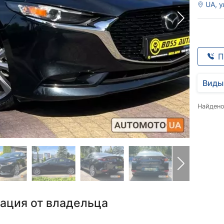
UA, у
П
Виды
Найден
ация от владельца