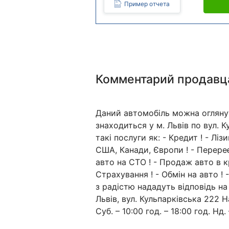
Пример отчета
Комментарий продавц
Даний автомобіль можна огляну
знаходиться у м. Львів по вул. 
такі послуги як: - Кредит ! - Лі
США, Канади, Європи ! - Перереє
авто на СТО ! - Продаж авто в к
Страхування ! - Обмін на авто !
з радістю нададуть відповідь на
Львів, вул. Кульпарківська 222 Н
Суб. – 10:00 год. – 18:00 год. Нд. 