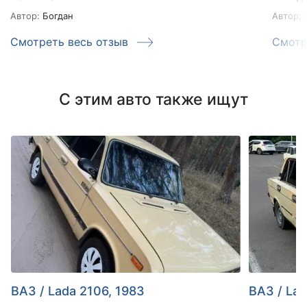
Автор:
Богдан
Автор:
А
Смотреть весь отзыв
Смотр
С этим авто также ищут
ВАЗ / Lada 2106, 1983
ВАЗ / Lad