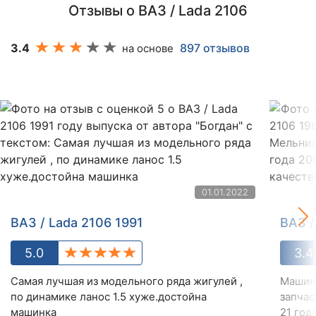
Отзывы о ВАЗ / Lada 2106
3.4
897 отзывов
на основе
01.01.2022
ВАЗ / Lada 2106 1991
ВАЗ /
5.0
3.4
Самая лучшая из модельного ряда жигулей ,
Машина
по динамике ланос 1.5 хуже.достойна
запчас
машинка
21 года