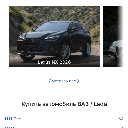
Lexus NX 2026
Al
Смотреть все
Купить автомобиль ВАЗ / Lada
1111 Ока
54