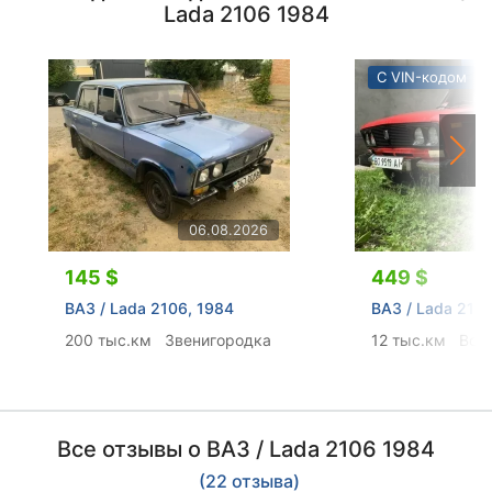
Lada 2106 1984
С VIN-кодом
06.08.2026
145 $
449 $
ВАЗ / Lada 2106, 1984
ВАЗ / Lada 2106
200 тыс.км
Звенигородка
12 тыс.км
Вол
Все отзывы о ВАЗ / Lada 2106 1984
(22 отзыва)