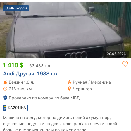
С VIN-кодом
09.06.2026
1 418 $
63 483 грн
Audi Другая, 1988 г.в.
Бензин 1.8 л.
Ручная / Механика
316 тис. км
Чернигов
Проверено по номеру по базе МВД
KA2911KA
Машина на ходу, мотор не димить новий акумулятор,
сцепление, подушки на двигателе, радіатор печки новий
больше информации дам по номеру теле...