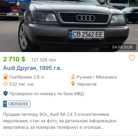
04.08.2026
2 710 $
121 326 грн
Audi Другая, 1995 г.в.
Газ/бензин 2.6 л.
Ручная / Механика
522 тис. км
Чернигов
Проверено по номеру по базе МВД
CB2562EE
Продам легенду 90х, Audi A6 C4 З косметичними
недоліками, стан на фото, за детальною інформацією
звертайтесь за номером телефону( в оголоше...