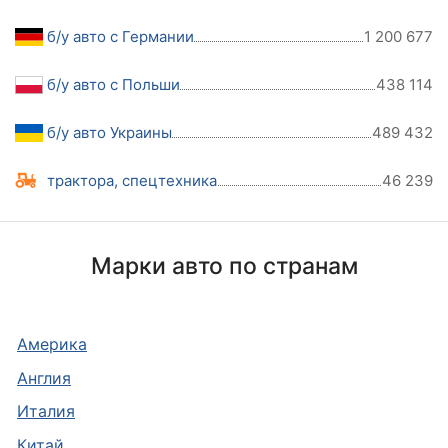
б/у авто с Германии
1 200 677
б/у авто с Польши
438 114
б/у авто Украины
489 432
трактора, спецтехника
46 239
Марки авто по странам
Америка
Англия
Италия
Китай