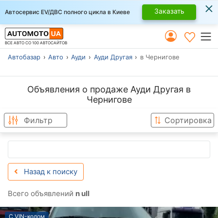
×
Заказать
Автосервис EV/ДВС полного цикла в Киеве
ВСЕ АВТО СО 100 АВТОСАЙТОВ
Автобазар
Авто
Ауди
Ауди Другая
в Чернигове
Объявления о продаже Ауди Другая в
Чернигове
Фильтр
Сортировка
Назад к поиску
Всего объявлений
n ull
С VIN-кодом