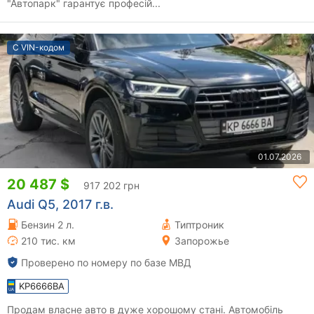
"Автопарк" гарантує професій...
С VIN-кодом
01.07.2026
20 487 $
917 202 грн
Audi Q5, 2017 г.в.
Бензин 2 л.
Типтроник
210 тис. км
Запорожье
Проверено по номеру по базе МВД
KP6666BA
Продам власне авто в дуже хорошому стані. Автомобіль