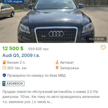
С VIN-кодом
15.07.2026
12 500 $
559 625 грн
Audi Q5, 2009 г.в.
Бензин 2 л.
Автомат
250 тис. км
Запорожье
Проверено по номеру по базе МВД
AX0485OA
Продам повністю обслужений автомобіль з новим 2.0 tfsi
двигуном. 10тис. Км тому по авто проводилось величезне
т.о. замінено усе .( є чеки) м...