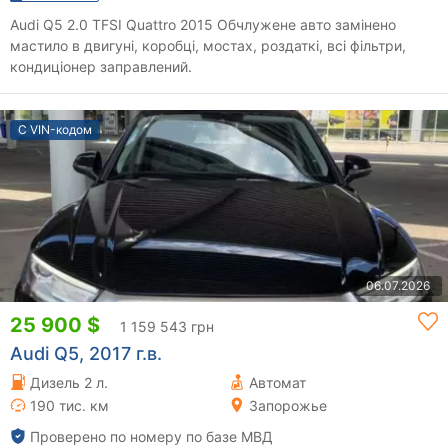
Audi Q5 2.0 TFSI Quattro 2015 Обчлужене авто замінено
мастило в двигуні, коробці, мостах, роздаткі, всі фільтри,
кондиціонер заправлений.
С VIN-кодом
06.07.2026
25 900 $
1 159 543 грн
Audi Q5, 2017 г.в.
Дизель 2 л.
Автомат
190 тис. км
Запорожье
Проверено по номеру по базе МВД