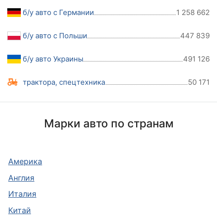
б/у авто с Германии
1 258 662
б/у авто с Польши
447 839
б/у авто Украины
491 126
трактора, спецтехника
50 171
Марки авто по странам
Америка
Англия
Италия
Китай