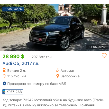
С VIN-кодом
14.05.2026
28 990 $
1 297 882 грн
Audi Q5, 2017 г.в.
Бензин 2 л.
Автомат
115 тис. км
Запорожье
Проверено по номеру по базе МВД
KP8712AB
Код товара: 73242 Можливий обмін на будь-яке авто (Trade-
in), питання з обміну виключно за телефоном. Компанія