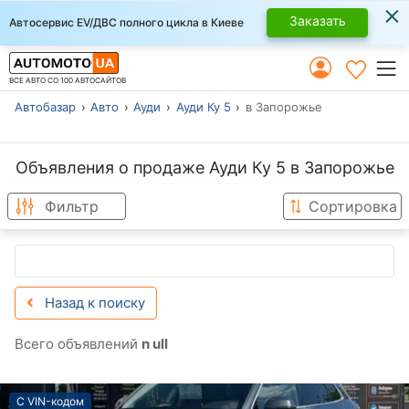
×
Заказать
Автосервис EV/ДВС полного цикла в Киеве
ВСЕ АВТО СО 100 АВТОСАЙТОВ
Автобазар
Авто
Ауди
Ауди Ку 5
в Запорожье
Объявления о продаже Ауди Ку 5 в Запорожье
Фильтр
Сортировка
Назад к поиску
Всего объявлений
n ull
С VIN-кодом