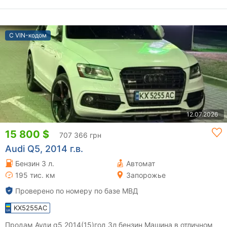
С VIN-кодом
12.07.2026
15 800 $
707 366 грн
Audi Q5, 2014 г.в.
Бензин 3 л.
Автомат
195 тис. км
Запорожье
Проверено по номеру по базе МВД
KX5255AC
Продам Ауди q5 2014(15)год 3л бензин Машина в отличном