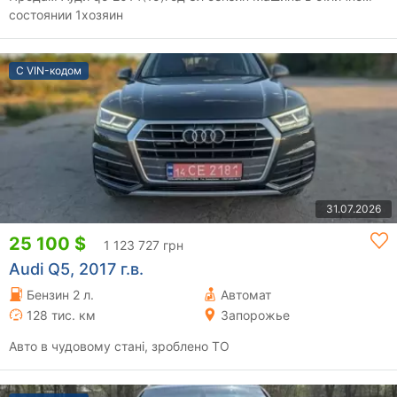
состоянии 1хозяин
С VIN-кодом
31.07.2026
25 100 $
1 123 727 грн
Audi Q5, 2017 г.в.
Бензин 2 л.
Автомат
128 тис. км
Запорожье
Авто в чудовому стані, зроблено ТО