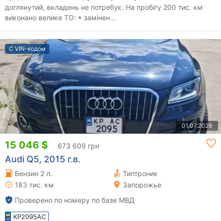
доглянутий, вкладень не потребує. На пробігу 200 тис. км
виконано велике ТО: • замінен...
С VIN-кодом
01.07.2026
15 046 $
673 609 грн
Audi Q5, 2015 г.в.
Бензин 2 л.
Типтроник
183 тис. км
Запорожье
Проверено по номеру по базе МВД
KP2095AC