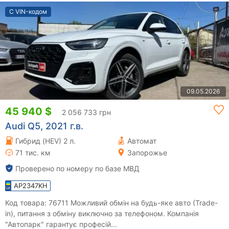
С VIN-кодом
09.05.2026
45 940 $
2 056 733 грн
Audi Q5, 2021 г.в.
Гибрид (HEV) 2 л.
Автомат
71 тис. км
Запорожье
Проверено по номеру по базе МВД
AP2347KH
Код товара: 76711 Можливий обмін на будь-яке авто (Trade-
in), питання з обміну виключно за телефоном. Компанія
"Автопарк" гарантує професій...