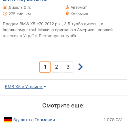
Дизель 0 л.
Автомат
275 тис. км
Коломыя
Продам BMW X5 e70 2012 рік , 3.5 турбо дизель , в
ідеальному стані. Машина пригнана з Америки , перший
власник в Україні .Реставрував турбін...
1
2
3
(current)
БМВ Х5 в Украине
Смотрите еще:
б/у авто с Германии
1 078 081