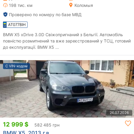
198 тис. км
Коломыя
Проверено по номеру по базе МВД
AT0778IH
BMW X5 xDrive 3.0D Свіжопригнаний з Бельгії. Автомобіль
повністю розмитнений та вже зареєстрований у ТСЦ, готовий
до експлуатації. BMW X5 ...
С VIN-кодом
26.07.2026
12 999 $
582 485 грн
BMW X5, 2013 г.в.