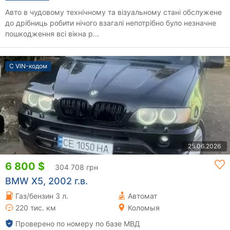
Авто в чудовому технічному та візуальному стані обслужене
до дрібниць робити нічого взагалі непотрібно було незначне
пошкодження всі вікна р...
С VIN-кодом
25.06.2026
6 800 $
304 708 грн
BMW X5, 2002 г.в.
Газ/бензин 3 л.
Автомат
220 тис. км
Коломыя
Проверено по номеру по базе МВД