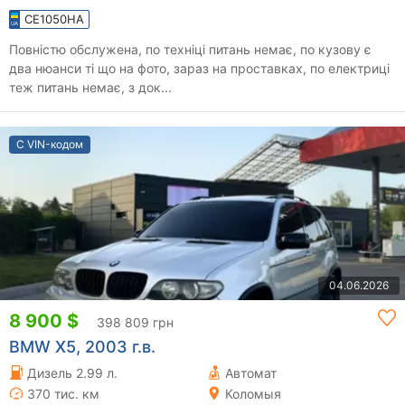
CE1050HA
Повністю обслужена, по техніці питань немає, по кузову є
два нюанси ті що на фото, зараз на проставках, по електриці
теж питань немає, з док...
С VIN-кодом
04.06.2026
8 900 $
398 809 грн
BMW X5, 2003 г.в.
Дизель 2.99 л.
Автомат
370 тис. км
Коломыя