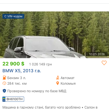
С VIN-кодом
10.05.2026
22 900 $
1 026 149 грн
BMW X5, 2013 г.в.
Бензин 3 л.
Автомат
284 тис. км
Коломыя
Проверено по номеру по базе МВД
BH6100TH
Машина в гарному стані, багато чого зроблено • Салон в