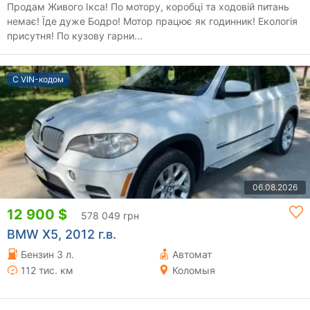
Продам Живого Ікса! По мотору, коробці та ходовій питань
немає! Їде дуже Бодро! Мотор працює як годинник! Екологія
присутня! По кузову гарни...
С VIN-кодом
06.08.2026
12 900 $
578 049 грн
BMW X5, 2012 г.в.
Бензин 3 л.
Автомат
112 тис. км
Коломыя