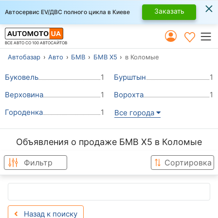
×
Заказать
Автосервис EV/ДВС полного цикла в Киеве
ВСЕ АВТО СО 100 АВТОСАЙТОВ
Автобазар
Авто
БМВ
БМВ Х5
в Коломые
Буковель
1
Бурштын
1
Верховина
1
Ворохта
1
Городенка
1
Все города
Объявления о продаже БМВ Х5 в Коломые
Фильтр
Сортировка
Назад к поиску