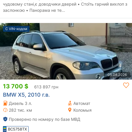
чудовому стані,є доводчики дверей • Стоїть гарний вихлоп з
заслонкою • Панорама не те...
С VIN-кодом
05.08.2026
13 700 $
613 897 грн
BMW X5, 2010 г.в.
Дизель 3 л.
Автомат
282 тис. км
Коломыя
Проверено по номеру по базе МВД
BC5758TX