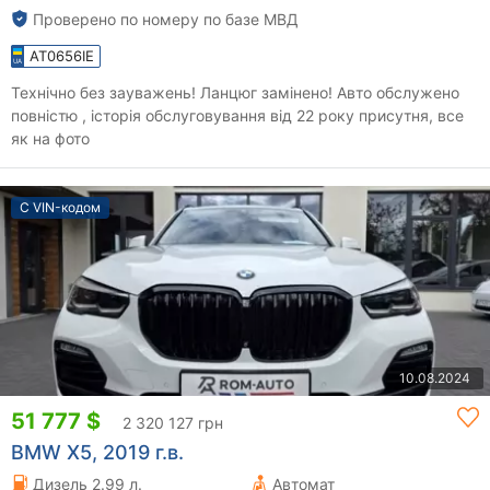
Проверено по номеру по базе МВД
AT0656IE
Технічно без зауважень! Ланцюг замінено! Авто обслужено
повністю , історія обслуговування від 22 року присутня, все
як на фото
С VIN-кодом
10.08.2024
51 777 $
2 320 127 грн
BMW X5, 2019 г.в.
Дизель 2.99 л.
Автомат