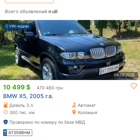
Всего объявлений
n ull
С VIN-кодом
06.08.2026
10 499 $
470 460 грн
BMW X5, 2005 г.в.
Дизель 3 л.
Автомат
360 тис. км
Коломыя
Проверено по номеру по базе МВД
AT3598HM