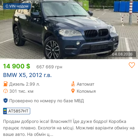
С VIN-кодом
04.08.2026
14 900 $
667 669 грн
BMW X5, 2012 г.в.
Дизель 2.99 л.
Автомат
301 тис. км
Коломыя
Проверено по номеру по базе МВД
AT5857HT
Продам доброго ікса! Власник!!! Їде дуже бодро! Коробка
працює плавно. Екологія на місці. Можливі варіанти обміну на
ваше авто. На обмін ц...