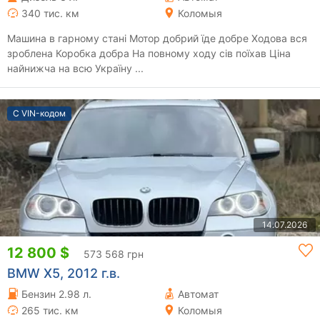
340 тис. км
Коломыя
Машина в гарному стані Мотор добрий їде добре Ходова вся
зроблена Коробка добра На повному ходу сів поїхав Ціна
найнижча на всю Україну ...
С VIN-кодом
14.07.2026
12 800 $
573 568 грн
BMW X5, 2012 г.в.
Бензин 2.98 л.
Автомат
265 тис. км
Коломыя