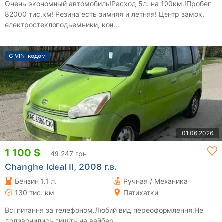
Очень экономный автомобиль!Расход 5л. на 100км.!Пробег
82000 тис.км! Резина есть зимняя и летняя! Центр замок,
електростеклоподьемники, кон...
С VIN-кодом
01.06.2026
1 100 $
49 247 грн
Changhe Ideal II, 2008 г.в.
Бензин 1.1 л.
Ручная / Механика
130 тис. км
Пятихатки
Всі питання за телефоном.Любий вид переоформлення.Не
додзвонились пишіть на вайбер.