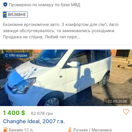
Проверено по номеру по базе МВД
BI5368HE
Економне ергономічне авто. З комфортом для сім'ї. Авто
завжди обслуговувалось, та замінювались розхідники.
Продажа не спішна. Любий тип пере...
С VIN-кодом
22.05.2026
1 400 $
62 678 грн
Changhe Ideal, 2007 г.в.
Бензин 1.1 л.
Ручная / Механика