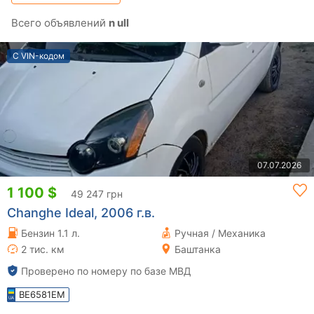
Всего объявлений
n ull
С VIN-кодом
07.07.2026
1 100 $
49 247 грн
Changhe Ideal, 2006 г.в.
Бензин 1.1 л.
Ручная / Механика
2 тис. км
Баштанка
Проверено по номеру по базе МВД
BE6581EM