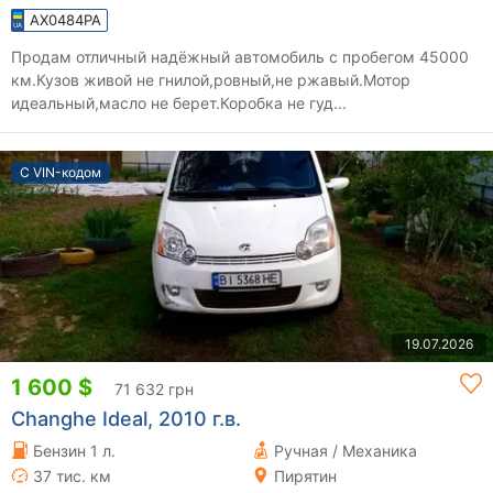
AX0484PA
Продам отличный надёжный автомобиль с пробегом 45000
км.Кузов живой не гнилой,ровный,не ржавый.Мотор
идеальный,масло не берет.Коробка не гуд...
С VIN-кодом
19.07.2026
1 600 $
71 632 грн
Changhe Ideal, 2010 г.в.
Бензин 1 л.
Ручная / Механика
37 тис. км
Пирятин