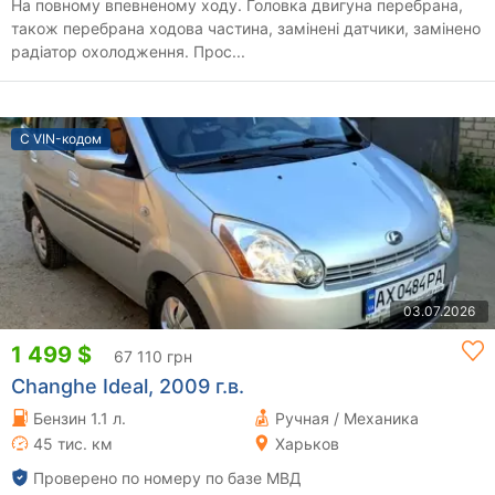
На повному впевненому ходу. Головка двигуна перебрана,
також перебрана ходова частина, замінені датчики, замінено
радіатор охолодження. Прос...
С VIN-кодом
03.07.2026
1 499 $
67 110 грн
Changhe Ideal, 2009 г.в.
Бензин 1.1 л.
Ручная / Механика
45 тис. км
Харьков
Проверено по номеру по базе МВД