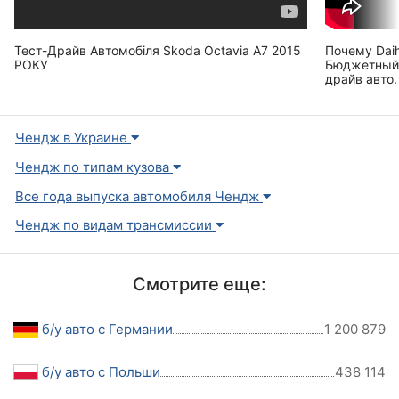
Тест-Драйв Автомобіля Skoda Octavia A7 2015
Почему Dai
РОКУ
Бюджетный 
драйв авто.
Чендж в Украине
Чендж по типам кузова
Все года выпуска автомобиля Чендж
Чендж по видам трансмиссии
Смотрите еще:
б/у авто с Германии
1 200 879
б/у авто с Польши
438 114