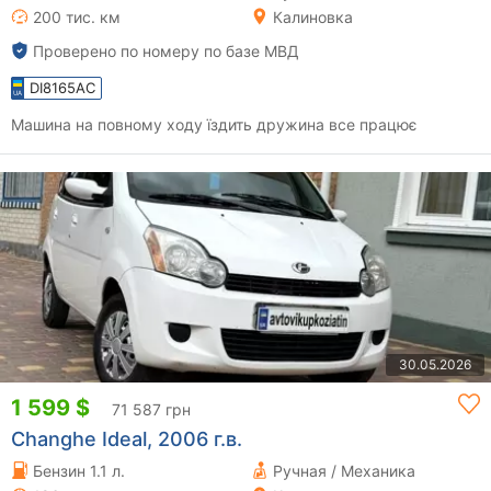
200 тис. км
Калиновка
Проверено по номеру по базе МВД
DI8165AC
Машина на повному ходу їздить дружина все працює
30.05.2026
1 599 $
71 587 грн
Changhe Ideal, 2006 г.в.
Бензин 1.1 л.
Ручная / Механика