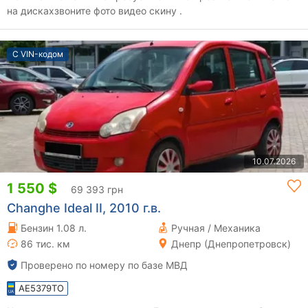
на дискахзвоните фото видео скину .
С VIN-кодом
10.07.2026
1 550 $
69 393 грн
Changhe Ideal II, 2010 г.в.
Бензин 1.08 л.
Ручная / Механика
86 тис. км
Днепр (Днепропетровск)
Проверено по номеру по базе МВД
AE5379TO