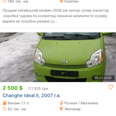
186 тис. км
Казатин
Продам китайський мінівен 2006 рік мотор супер інжектор
.коробка чудова.по косметиці незначні моменти.по кузову
варити не потрібно.резина су...
22.07.2026
2 500 $
111 925 грн
Changhe Ideal II, 2007 г.в.
Бензин 1.1 л.
Ручная / Механика
82 тис. км
Житомир