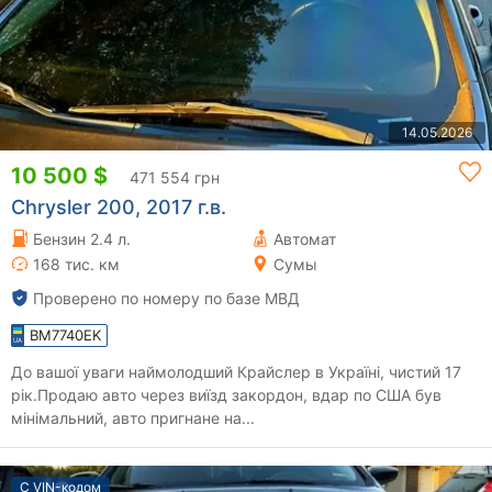
14.05.2026
10 500 $
471 554 грн
Chrysler 200, 2017 г.в.
Бензин 2.4 л.
Автомат
168 тис. км
Сумы
Проверено по номеру по базе МВД
BM7740EK
До вашої уваги наймолодший Крайслер в Україні, чистий 17
рік.Продаю авто через виїзд закордон, вдар по США був
мінімальний, авто пригнане на...
С VIN-кодом