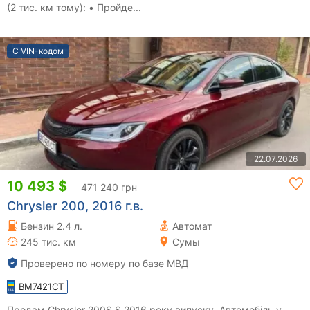
(2 тис. км тому): • Пройде...
С VIN-кодом
22.07.2026
10 493 $
471 240 грн
Chrysler 200, 2016 г.в.
Бензин 2.4 л.
Автомат
245 тис. км
Сумы
Проверено по номеру по базе МВД
BM7421CT
Продам Chrysler 200S S 2016 року випуску. Автомобіль у