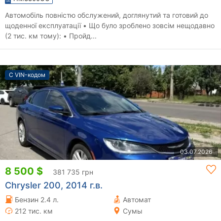
Автомобіль повністю обслужений, доглянутий та готовий до
щоденної експлуатації • Що було зроблено зовсім нещодавно
(2 тис. км тому): • Пройд...
С VIN-кодом
03.07.2026
8 500 $
381 735 грн
Chrysler 200, 2014 г.в.
Бензин 2.4 л.
Автомат
212 тис. км
Сумы