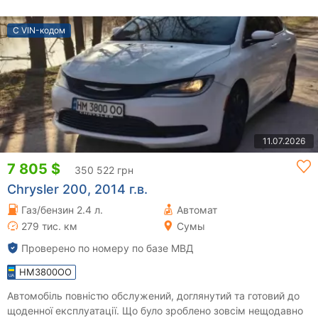
С VIN-кодом
11.07.2026
7 805 $
350 522 грн
Chrysler 200, 2014 г.в.
Газ/бензин 2.4 л.
Автомат
279 тис. км
Сумы
Проверено по номеру по базе МВД
HM3800OO
Автомобіль повністю обслужений, доглянутий та готовий до
щоденної експлуатації. Що було зроблено зовсім нещодавно