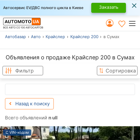
×
Заказать
Автосервис EV/ДВС полного цикла в Киеве
ВСЕ АВТО СО 100 АВТОСАЙТОВ
Автобазар
Авто
Крайслер
Крайслер 200
в Сумах
Объявления о продаже Крайслер 200 в Сумах
Фильтр
Сортировка
Назад к поиску
Всего объявлений
n ull
С VIN-кодом