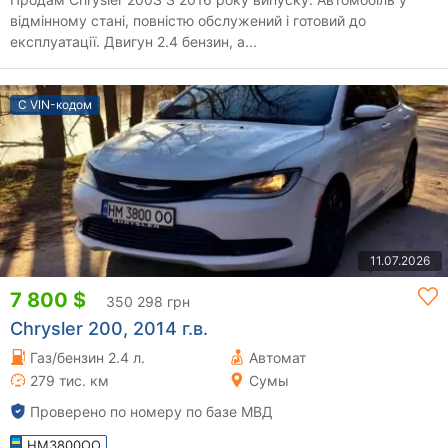
відмінному стані, повністю обслужений і готовий до
експлуатації. Двигун 2.4 бензин, а...
С VIN-кодом
11.07.2026
7 800 $
350 298 грн
Chrysler 200, 2014 г.в.
Газ/бензин 2.4 л.
Автомат
279 тис. км
Сумы
Проверено по номеру по базе МВД
HM3800OO