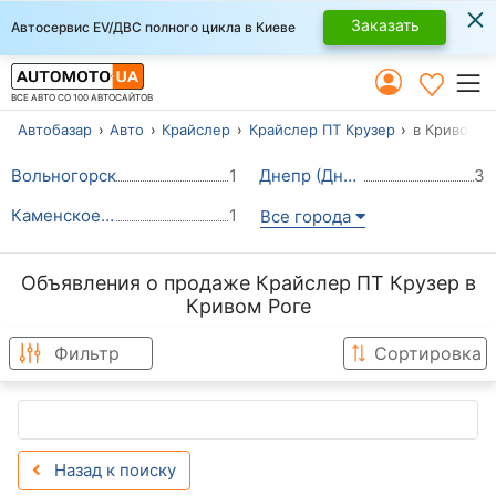
×
Заказать
Автосервис EV/ДВС полного цикла в Киеве
ВСЕ АВТО СО 100 АВТОСАЙТОВ
Автобазар
Авто
Крайслер
Крайслер ПТ Крузер
в Кривом Р
Вольногорск
1
Днепр (Днепропетровск)
3
Каменское - Днепродзержинск
1
Все города
Объявления о продаже Крайслер ПТ Крузер в
Кривом Роге
Фильтр
Сортировка
Назад к поиску