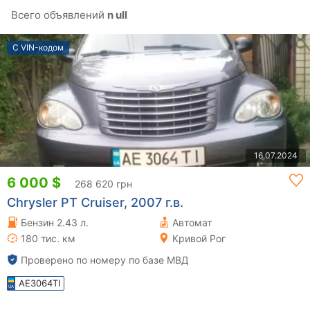
Всего объявлений
n ull
С VIN-кодом
16.07.2024
6 000 $
268 620 грн
Chrysler PT Cruiser, 2007 г.в.
Бензин 2.43 л.
Автомат
180 тис. км
Кривой Рог
Проверено по номеру по базе МВД
AE3064TI