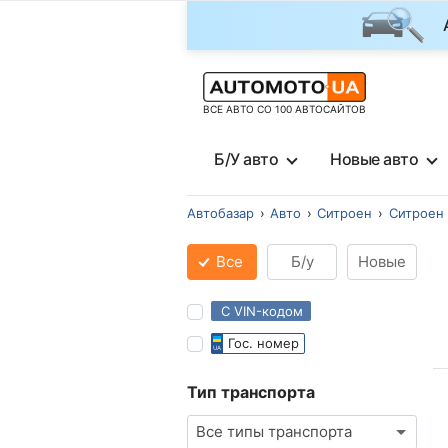
ВСЕ АВТО СО 100 АВТОСАЙТОВ
Б/У авто
Новые авто
Автобазар
Авто
Ситроен
Ситроен
Все
Б/у
Новые
С VIN-кодом
Гос. номер
Тип транспорта
Все типы транспорта