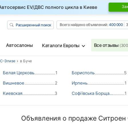
За
Автосервис EV/ДВС полного цикла в Киеве
Всего найдено объявлений:
400 000
З
Расширенный поиск
Автосалоны
Все отзывы
Каталоги Европы
(300
 С-Элизе
в Буче
Белая Церковь
1
Борисполь
5
Вишневое
2
Ирпень
1
Киевская
3
Софіївська Борщагівка
1
Объявления о продаже Ситроен 