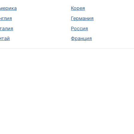
мерика
Корея
нглия
Германия
талия
Россия
итай
Франция