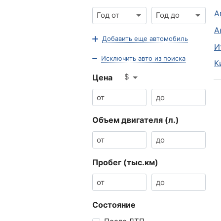
А
Год от
Год до
А
Добавить еще автомобиль
И
Исключить авто из поиска
К
$
Цена
Объем двигателя (л.)
Пробег (тыс.км)
Состояние