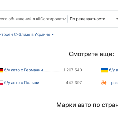
сего объявлений
n ull
Сортировать:
итроен С-Элизе в Украине
Смотрите еще:
б/у авто с Германии
1 207 540
б/у 
б/у авто с Польши
442 397
трак
Марки авто по стра