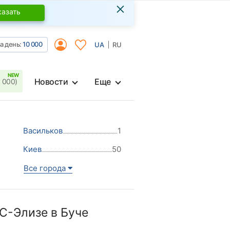
×
казать
а день:
10 000
UA
RU
Новости
Еще
 000)
Васильков
1
Киев
50
Все города
С-Элизе в Буче