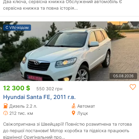
Два ключа, сервісна книжка Обслужений автомобіль Є
сервісна книжка та повна історія...
С VIN-кодом
05.08.2026
12 300 $
550 302 грн
Hyundai Santa FE, 2011 г.в.
Дизель 2.2 л.
Автомат
212 тис. км
Луцк
Свіжопригнана зі Швейцарії! Повністю розмитнена та готова
до першої постанови! Мотор коробка та підвіска працюють
відмінно! Оригінальний про...