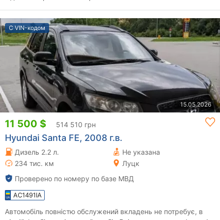
С VIN-кодом
15.05.2026
11 500 $
514 510 грн
Hyundai Santa FE, 2008 г.в.
Дизель 2.2 л.
Не указана
234 тис. км
Луцк
Проверено по номеру по базе МВД
AC1491IA
Автомобіль повністю обслужений вкладень не потребує, в