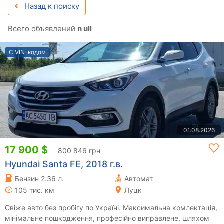
Назад к поиску
Всего объявлений
n ull
С VIN-кодом
01.08.2026
17 900 $
800 846 грн
Hyundai Santa FE, 2018 г.в.
Бензин 2.36 л.
Автомат
105 тис. км
Луцк
Свіже авто без пробігу по Україні. Максимальна комлектація,
мінімальне пошкодження, професійно виправлене, шляхом