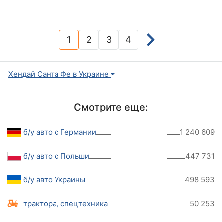
1
2
3
4
(current)
Хендай Санта Фе в Украине
Смотрите еще:
б/у авто с Германии
1 240 609
б/у авто с Польши
447 731
б/у авто Украины
498 593
трактора, спецтехника
50 253