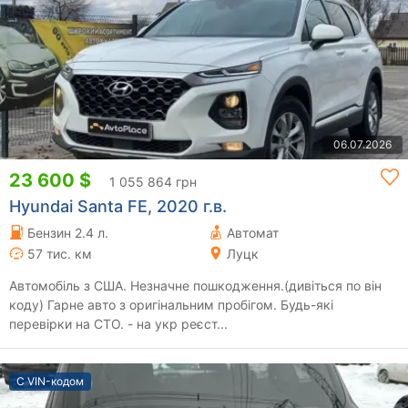
06.07.2026
23 600 $
1 055 864 грн
Hyundai Santa FE, 2020 г.в.
Бензин 2.4 л.
Автомат
57 тис. км
Луцк
Автомобіль з CША. Незначне пошкодження.(дивіться по він
коду) Гарне авто з оригінальним пробігом. Будь-які
перевірки на СТО. - на укр реєст...
С VIN-кодом