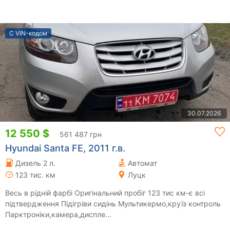
С VIN-кодом
30.07.2026
12 550 $
561 487 грн
Hyundai Santa FE, 2011 г.в.
Дизель 2 л.
Автомат
123 тис. км
Луцк
Весь в рідній фарбі Оригінальний пробіг 123 тис км-є всі
підтвердження Підігріви сидінь Мультикермо,круїз контроль
Парктроніки,камера,диспле...