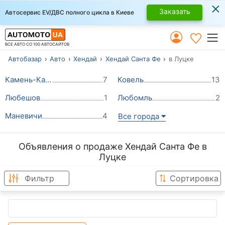
×
Заказать
Автосервис EV/ДВС полного цикла в Киеве
ВСЕ АВТО СО 100 АВТОСАЙТОВ
Автобазар
Авто
Хендай
Хендай Санта Фе
в Луцке
Камень-Каширский
7
Ковель
13
Любешов
1
Любомль
2
Маневичи
4
Все города
Объявления о продаже Хендай Санта Фе в
Луцке
Фильтр
Сортировка