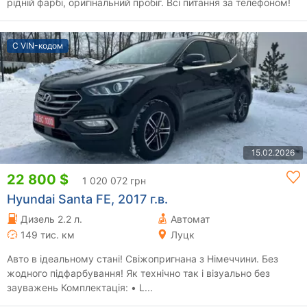
рідній фарбі, оригінальний пробіг. Всі питання за телефоном!
С VIN-кодом
15.02.2026
22 800 $
1 020 072 грн
Hyundai Santa FE, 2017 г.в.
Дизель 2.2 л.
Автомат
149 тис. км
Луцк
Авто в ідеальному стані! Свіжопригнана з Німеччини. Без
жодного підфарбування! Як технічно так і візуально без
зауважень Комплектація: • L...