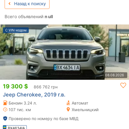
Назад к поиску
Всего объявлений
n ull
С VIN-кодом
08.08.2026
19 300 $
866 762 грн
Jeep Cherokee, 2019 г.в.
Бензин 3.24 л.
Автомат
107 тис. км
Хмельницкий
Проверено по номеру по базе МВД
BX4634IA