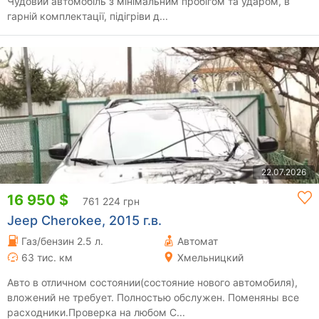
Чудовий автомобіль з мінімальним пробігом та ударом, в
гарній комплектації, підігріви д...
22.07.2026
16 950 $
761 224 грн
Jeep Cherokee, 2015 г.в.
Газ/бензин 2.5 л.
Автомат
63 тис. км
Хмельницкий
Авто в отличном состоянии(состояние нового автомобиля),
вложений не требует. Полностью обслужен. Поменяны все
расходники.Проверка на любом С...