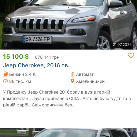
21.07.2026
15 100 $
678 141 грн
Jeep Cherokee, 2016 г.в.
Бензин 2.4 л.
Автомат
88 тис. км
Хмельницкий
У Продажу Jeep Cherokee 2016року в дуже гарній
комплектації . Було пригнане з США . Авто не було в дтп та в
рідній фарбі.. Свіжопригнане без...