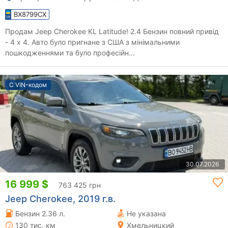
BX8799CX
Продам Jeep Cherokee KL Latitude! 2.4 Бензин повний привід
- 4 х 4. Авто було пригнане з США з мінімальними
пошкодженнями та було професійн...
С VIN-кодом
30.07.2026
16 999 $
763 425 грн
Jeep Cherokee, 2019 г.в.
Бензин 2.36 л.
Не указана
130 тис. км
Хмельницкий