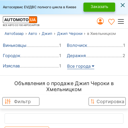
×
Заказать
Автосервис EV/ДВС полного цикла в Киеве
ВСЕ АВТО СО 100 АВТОСАЙТОВ
Автобазар
Авто
Джип
Джип Чероки
в Хмельницком
Виньковцы
1
Волочиск
1
Городок
1
Деражня
2
Изяслав
1
Все города
Объявления о продаже Джип Чероки в
Хмельницком
Фильтр
Сортировка