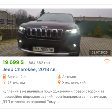
22.07.2026
19 699 $
884 682 грн
Jeep Cherokee, 2018 г.в.
Бензин 2 л.
Автомат
27 тис. км
Хмельницкий
Куплений з незначними пошкодженнями правоі сторони та
професійно відремонтований , оригінальними запчастинами,
ДТП сталося на парковці Тому ...