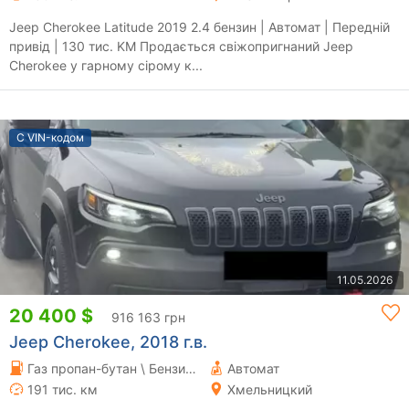
Jeep Cherokee Latitude 2019 2.4 бензин | Автомат | Передній
привід | 130 тис. KM Продається свіжопригнаний Jeep
Cherokee у гарному сірому к...
С VIN-кодом
11.05.2026
20 400 $
916 163 грн
Jeep Cherokee, 2018 г.в.
Газ пропан-бутан \ Бензин 3.24 л.
Автомат
191 тис. км
Хмельницкий