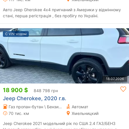
Авто Jeep Gherokee 4х4 пригнаний з Америки у відмінному
стані, перша регістрація , без пробігу по Україні.
С VIN-кодом
18.07.2026
18 900 $
848 798 грн
Jeep Cherokee, 2020 г.в.
Газ пропан-бутан \ Бензин 2.36 л.
Автомат
70 тис. км
Хмельницкий
Jeep Cherokee 2021 модельний рік по США 2.4 ГАЗ/БЕНЗ