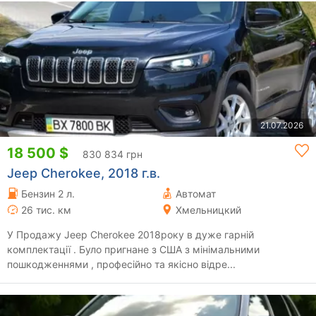
21.07.2026
18 500 $
830 834 грн
Jeep Cherokee, 2018 г.в.
Бензин 2 л.
Автомат
26 тис. км
Хмельницкий
У Продажу Jeep Cherokee 2018року в дуже гарній
комплектації . Було пригнане з США з мінімальними
пошкодженнями , професійно та якісно відре...