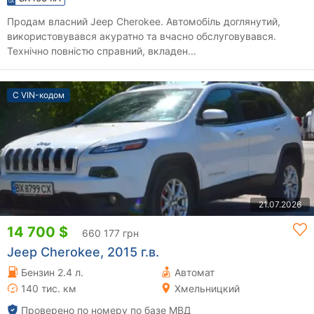
Продам власний Jeep Cherokee. Автомобіль доглянутий,
використовувався акуратно та вчасно обслуговувався.
Технічно повністю справний, вкладен...
С VIN-кодом
21.07.2026
14 700 $
660 177 грн
Jeep Cherokee, 2015 г.в.
Бензин 2.4 л.
Автомат
140 тис. км
Хмельницкий
Проверено по номеру по базе МВД