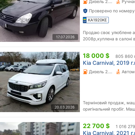
Дизель 2.9 л.
Проверено по номеру
KA1920KE
Продаю своє улюблене ав
17.07.2026
2008р,куплена в салоні 
суттєвих пошкоджень нем
18 000 $
805 860 
Kia Carnival, 2019 г.
Дизель 2.2 л.
Автом
Терміновий продаж, маши
20.03.2026
оригінальний пробіг. Маш
Дзвоніть , на смс не відп
22 700 $
1 016 279
Kia Carnival, 2021 г.