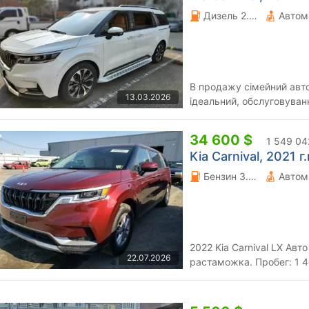
Дизель 2.2 л.
Автом
В продажу сімейний авт
13.03.2026
ідеальний, обслуговуван
ставились бережно Двигу
34 600 $
1 549 04
Kia Carnival, 2021 г.
Бензин 3.5 л.
Автом
2022 Kia Carnival LX Авто с аукциона США, подбор, доставка,
22.07.2026
растаможка. Пробег: 1 400 км https://7shipping.com.ua
Данный автомобиль нахо