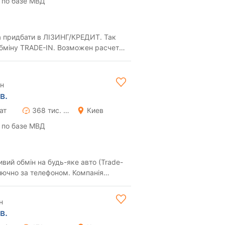
 по базе МВД
придбати в ЛІЗИНГ/КРЕДИТ. Так
E-IN. Возможен расчет в
КРИПТОВАЛЮТЕ Kia Carnival ...
рн
в.
ат
368 тис. км
Киев
 по базе МВД
ключно за телефоном. Компанія
есій...
н
в.