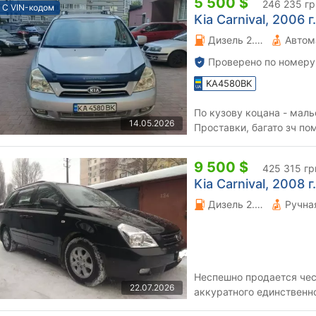
5 500 $
246 235 гр
С VIN-кодом
Kia Carnival, 2006 г.
Дизель 2.9 л.
Автом
Проверено по номеру
KA4580BK
По кузову коцана - маль
14.05.2026
Проставки, багато зч по
Пр
9 500 $
425 315 гр
Kia Carnival, 2008 г.
Дизель 2.9 л.
Неспешно продается чес
22.07.2026
аккуратного единственн
нового управляющего эт