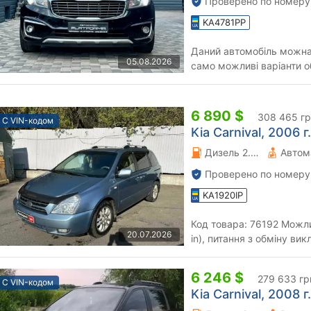
Проверено по номеру
KA4781PP
Даний автомобіль можна 
05.08.2026
само можливі варіанти обміну TRAD
6 890 $
308 465 г
С VIN-кодом
Kia Carnival, 2006 г.
Дизель 2.9 л.
Автом
Проверено по номеру
KA1920IP
Код товара: 76192 Можливий обмін на будь-яке авто (Trade-
20.07.2026
in), питання з обміну ви
"Автопарк" гарантує проф
6 246 $
279 633 гр
С VIN-кодом
Kia Carnival, 2008 г.