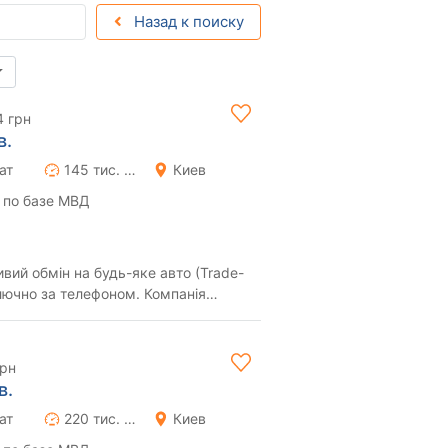
Назад к поиску
4 грн
в.
ат
145 тис. км
Киев
 по базе МВД
ключно за телефоном. Компанія
есій...
грн
в.
ат
220 тис. км
Киев