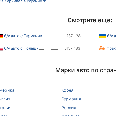
иа Карнивал в Украине
Смотрите еще:
б/у авто с Германии
1 287 128
б/у 
б/у авто с Польши
457 183
трак
Марки авто по стра
мерика
Корея
нглия
Германия
талия
Россия