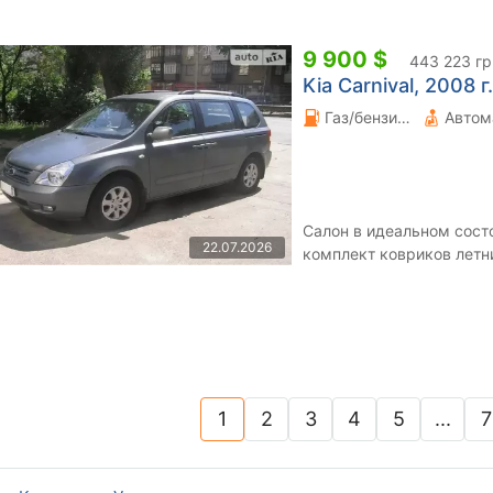
9 900 $
443 223 гр
Kia Carnival, 2008 г.
Газ/бензин 2.7 л.
Автом
Салон в идеальном состо
22.07.2026
комплект ковриков летн
замена всех расходных з
1
2
3
4
5
...
7
(current)