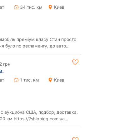
ат
34 тис. км
Киев
омобіль преміум класу Стан просто
ня було по регламенту, до авто
н 2.2 Д...
2 грн
в.
ат
1 тис. км
Киев
д...