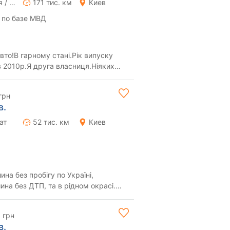
Ручная / Механика
171 тис. км
Киев
 по базе МВД
то!В гарному стані.Рік випуску
в 2010р.Я друга власниця.Ніяких
ає.Всі п...
грн
в.
ат
52 тис. км
Киев
на без пробігу по Україні,
ина без ДТП, та в рідном окрасі.
овідаю ...
 грн
в.