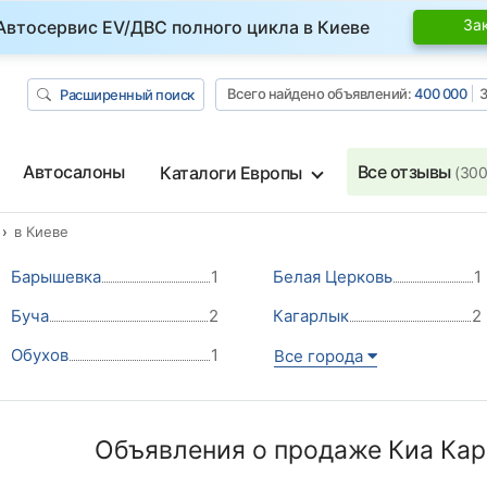
За
Автосервис EV/ДВС полного цикла в Киеве
Всего найдено объявлений:
400 000
З
Расширенный поиск
Автосалоны
Все отзывы
Каталоги Европы
(300
в Киеве
Барышевка
1
Белая Церковь
1
Буча
2
Кагарлык
2
Обухов
1
Все города
Объявления о продаже Киа Кар