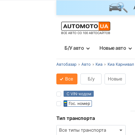
ВСЕ АВТО СО 100 АВТОСАЙТОВ
Б/У авто
Новые авто
Автобазар
Авто
Киа
Киа Карнивал
Все
Б/у
Новые
С VIN-кодом
Гос. номер
Тип транспорта
Все типы транспорта