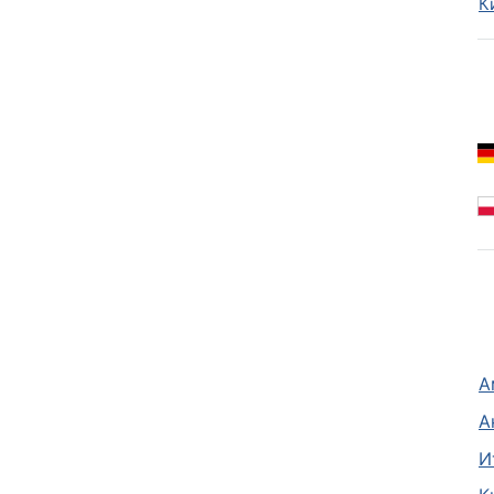
К
А
А
И