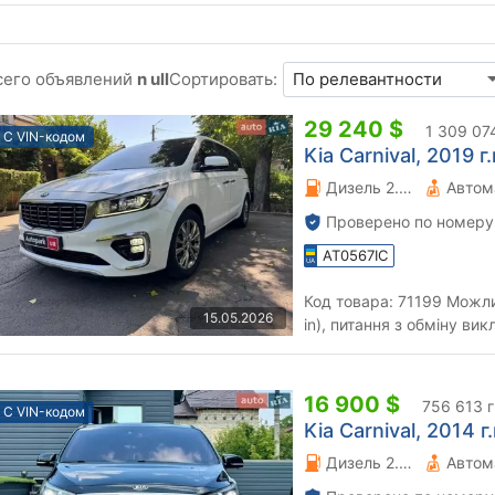
сего объявлений
n ull
Сортировать:
29 240 $
1 309 07
С VIN-кодом
Kia Carnival, 2019 г.
Дизель 2.2 л.
Автом
Проверено по номеру
AT0567IC
Код товара: 71199 Можливий обмін на будь-яке авто (Trade-
15.05.2026
in), питання з обміну ви
"Автопарк" гарантує проф
16 900 $
756 613 
С VIN-кодом
Kia Carnival, 2014 г.
Дизель 2.2 л.
Автом