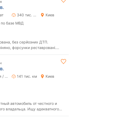
н
в.
ат
340 тис. км
Киев
 по базе МВД
ована, без серйозних ДТП.
міняно, форсунки реставровані.
одаж не терміновий. Спілкування н...
н
в.
Ручная / Механика
141 тис. км
Киев
тный автомобиль от честного и
ого владельца. Ищу адекватного
им бесценным ...