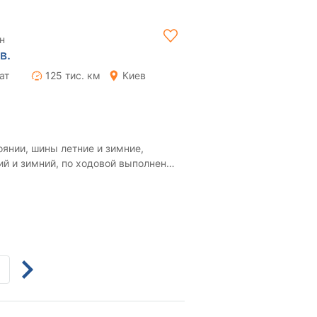
н
в.
ат
125 тис. км
Киев
янии, шины летние и зимние,
ий и зимний, по ходовой выполнена
апчастей. ...