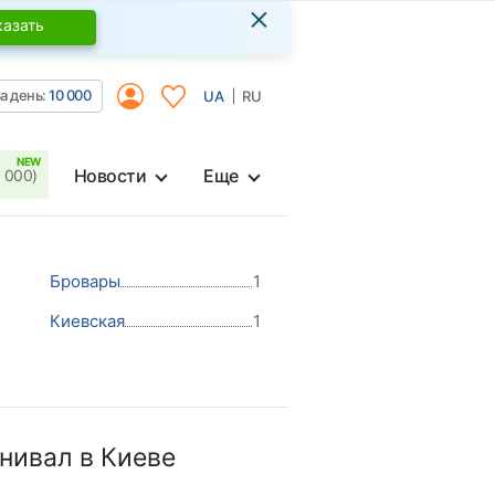
×
казать
а день:
10 000
UA
RU
Новости
Еще
 000)
Бровары
1
Киевская
1
нивал в Киеве